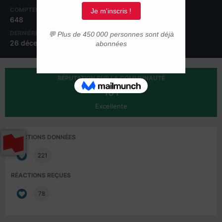
COMPTEUR DE CONTENUS
INSCRIPTION
648
23 novembre 2013
DERNIÈRE VISITE
26 décembre 2014
RÉPUTATION SUR LA COMMUNAUTÉ
101
Excellente
RÉACTIONS DONNÉES
221
RÉACTIONS REÇUES
78