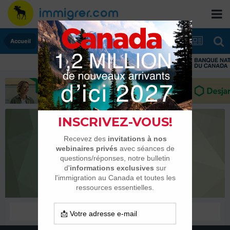
Accueil
Camille33
Habitués