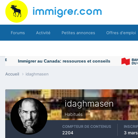
Forums
Activité
Petites annonces
Offres d'emploi
Accueil
idaghmasen
idaghmasen
Habitués
COMPTEUR DE CONTENUS
INSCRI
2204
3 mars