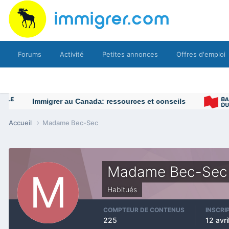
Forums
Activité
Petites annonces
Offres d'emploi
Immigrer au Canada: ressources et conseils
Accueil
Madame Bec-Sec
Madame Bec-Sec
Habitués
COMPTEUR DE CONTENUS
INSCRI
225
12 avri