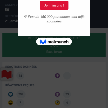
COMPTEUR DE CONTENUS
INSCRIPTION
591
19 mars 2010
DERNIÈRE VISITE
JOURS GAGNÉS
21 janvier 2022
3
RÉPUTATION SUR LA COMMUNAUTÉ
369
Excellente
RÉACTIONS DONNÉES
18
1
RÉACTIONS REÇUES
294
23
7
4