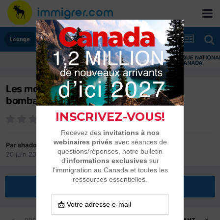
Lounge
I
Les moustiques gros comme des
bombardiers.. c'est vrai ?
Par
shadok
20 juin 2006
dans
Lounge
Répondre à ce sujet