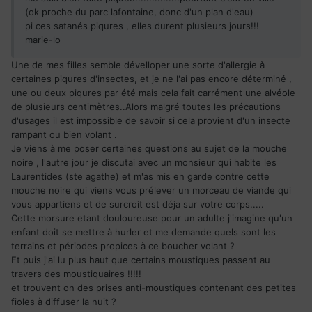
(ok proche du parc lafontaine, donc d'un plan d'eau)
pi ces satanés piqures , elles durent plusieurs jours!!!
marie-lo
Une de mes filles semble dévelloper une sorte d'allergie à
certaines piqures d'insectes, et je ne l'ai pas encore déterminé ,
une ou deux piqures par été mais cela fait carrément une alvéole
de plusieurs centimètres..Alors malgré toutes les précautions
d'usages il est impossible de savoir si cela provient d'un insecte
rampant ou bien volant .
Je viens à me poser certaines questions au sujet de la mouche
noire , l'autre jour je discutai avec un monsieur qui habite les
Laurentides (ste agathe) et m'as mis en garde contre cette
mouche noire qui viens vous prélever un morceau de viande qui
vous appartiens et de surcroit est déja sur votre corps.....
Cette morsure etant douloureuse pour un adulte j'imagine qu'un
enfant doit se mettre à hurler et me demande quels sont les
terrains et périodes propices à ce boucher volant ?
Et puis j'ai lu plus haut que certains moustiques passent au
travers des moustiquaires !!!!!
et trouvent on des prises anti-moustiques contenant des petites
fioles à diffuser la nuit ?