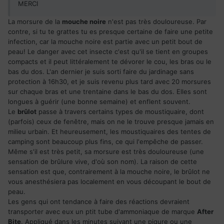
MERCI
La morsure de la
mouche noire
n'est pas très douloureuse. Par
contre, si tu te grattes tu es presque certaine de faire une petite
infection, car la mouche noire est partie avec un petit bout de
peau! Le danger avec cet insecte c'est qu'il se tient en groupes
compacts et il peut littéralement te dévorer le cou, les bras ou le
bas du dos. L'an dernier je suis sorti faire du jardinage sans
protection à 16h30, et je suis revenu plus tard avec 20 morsures
sur chaque bras et une trentaine dans le bas du dos. Elles sont
longues à guérir (une bonne semaine) et enflent souvent.
Le
brûlot
passe à travers certains types de moustiquaire, dont
(parfois) ceux de fenêtre, mais on ne le trouve presque jamais en
milieu urbain. Et heureusement, les moustiquaires des tentes de
camping sont beaucoup plus fins, ce qui l'empêche de passer.
Même s'il est très petit, sa morsure est très douloureuse (une
sensation de brûlure vive, d'où son nom). La raison de cette
sensation est que, contrairement à la mouche noire, le brûlot ne
vous anesthésiera pas localement en vous découpant le bout de
peau.
Les gens qui ont tendance à faire des réactions devraient
transporter avec eux un ptit tube d'ammoniaque de marque
After
Bite
. Appliqué dans les minutes suivant une piqure ou une