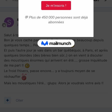
PRÉCÉDENT
Page 1 sur 4
SUIVANT
shadok
Posté(e)
20 juin 2006
Salut à toutes et tous !
Bon je vous cache pas que le Québec m'attire beaucoup depuis
quelques temps... Peut-être un jour j'irai.
Et puis l'autre jour je vais dans un bar québéquoi, à Paris, et après
quelques blondes (des bières bien sûr..) on en vient à discuter
des moustiques énormes qui arrivent en été.... grosse inquiétude
de ma part !!
Le froid l'hivers, passe encore... y a toujours moyen de se
réchauffer
Mais les moustiques l'été.. :glups: Alors je voudrais votre avis !!
Citer