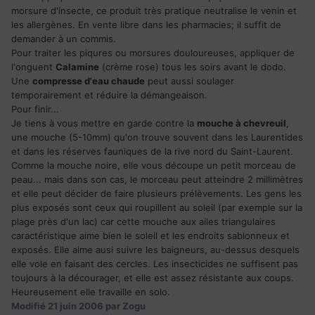
morsure d'insecte, ce produit très pratique neutralise le venin et
les allergènes. En vente libre dans les pharmacies; il suffit de
demander à un commis.
Pour traiter les piqures ou morsures douloureuses, appliquer de
l'onguent
Calamine
(crème rose) tous les soirs avant le dodo.
Une
compresse d'eau chaude
peut aussi soulager
temporairement et réduire la démangeaison.
Pour finir...
Je tiens à vous mettre en garde contre la
mouche à chevreuil
,
une mouche (5-10mm) qu'on trouve souvent dans les Laurentides
et dans les réserves fauniques de la rive nord du Saint-Laurent.
Comme la mouche noire, elle vous découpe un petit morceau de
peau... mais dans son cas, le morceau peut atteindre 2 millimètres
et elle peut décider de faire plusieurs prélèvements. Les gens les
plus exposés sont ceux qui roupillent au soleil (par exemple sur la
plage près d'un lac) car cette mouche aux ailes triangulaires
caractéristique aime bien le soleil et les endroits sablonneux et
exposés. Elle aime ausi suivre les baigneurs, au-dessus desquels
elle vole en faisant des cercles. Les insecticides ne suffisent pas
toujours à la décourager, et elle est assez résistante aux coups.
Heureusement elle travaille en solo.
Modifié
21 juin 2006
par Zogu