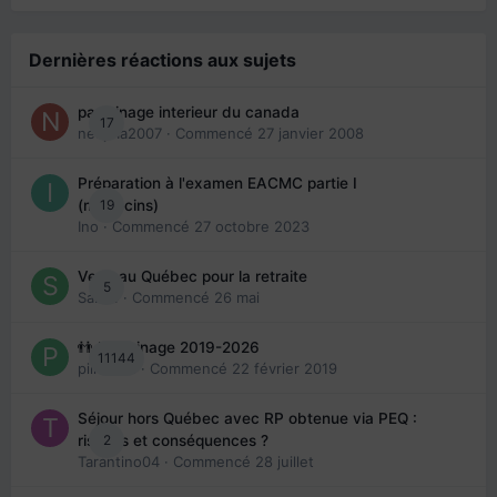
Dernières réactions aux sujets
parrainage interieur du canada
17
nedjma2007
· Commencé
27 janvier 2008
Préparation à l'examen EACMC partie I
19
(médecins)
Ino
· Commencé
27 octobre 2023
Venir au Québec pour la retraite
5
Sab74
· Commencé
26 mai
👬 Parrainage 2019-2026
11144
piinoush
· Commencé
22 février 2019
Séjour hors Québec avec RP obtenue via PEQ :
2
risques et conséquences ?
Tarantino04
· Commencé
28 juillet