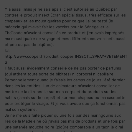
Y a aussi (mais je ne sais aps si c'est autorisé au Québec par
contre) le produit Insect'Écran spécial tissus, très efficace sur les
chapeaux et les moustiquaires pour ce que j'ai pu testé (le
médecin qui m'avait fait les vaccins pour le Sénégal et la
Thaïlande m'avaient conseillés ce produit et j'en avais imprégnés
ma moustiquaire de voyage et mes différents couvre-chefs aussi
et peu ou pas de piqûres).
Ici:
http://www.cooper.fr/produit_cooper_INSECT...SPRAY+VETEMENT
S
Il faut aussi évidemment conseillé de ne pas porter de parfums
(qui attirent toute sorte de bibittes) ni corporel ni capillaire.
Personnellement quand je faisais les camps de jours l'été dernier
dans les lauentides, l'un de animateurs m'avaient conseiller de
mettre de la citronnelle sur mon corps et du produits sur les
habits (jamais sur le corps!) et sur mon chapeau ou ma casquette
pour protéger le visage. Et je vous avoue que ça fonctionnait pas
mal son système.
Je ne me suis faite piquer qu'une fois par des maringouins aux
Iles de la Madeleine où j'avais pas mis de produits et une fois par
une satanée mouche noire (piqûre comparable à un taon je dirai