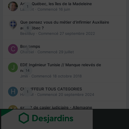
Arte : Québec, les îles de la Madeleine
1
Laurent
· Commencé
16 juin
Que pensez vous du métier d'infirmier Auxiliaire
6
au Québec ?
BestBuy
· Commencé
27 septembre 2022
Bon temps
0
Charbel
· Commencé
29 juillet
EDE Ingénieur Tunisie // Manque relevés de
14
note
Jmili
· Commencé
18 octobre 2018
CHAUFFEUR TOUS CATEGORIES
1
HAZEM
· Commencé
20 septembre 2024
extrait de casier judiciaire - Allemagne
5
maries
· Commencé
13 septembre 2005
La peur de me faire scam
1