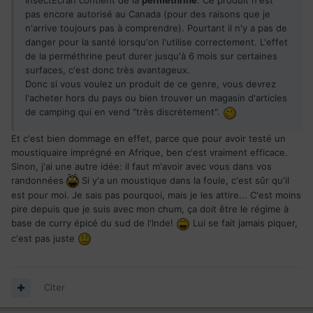
InsectEcran contient de la
perméthrine
. Ce produit n'est
pas encore autorisé au Canada (pour des raisons que je
n'arrive toujours pas à comprendre). Pourtant il n'y a pas de
danger pour la santé lorsqu'on l'utilise correctement. L'effet
de la perméthrine peut durer jusqu'à 6 mois sur certaines
surfaces, c'est donc très avantageux.
Donc si vous voulez un produit de ce genre, vous devrez
l'acheter hors du pays ou bien trouver un magasin d'articles
de camping qui en vend "très discrètement".
Et c'est bien dommage en effet, parce que pour avoir testé un
moustiquaire imprégné en Afrique, ben c'est vraiment efficace.
Sinon, j'ai une autre idée: il faut m'avoir avec vous dans vos
randonnées
Si y'a un moustique dans la foule, c'est sûr qu'il
est pour moi. Je sais pas pourquoi, mais je les attire... C'est moins
pire depuis que je suis avec mon chum, ça doit être le régime à
base de curry épicé du sud de l'Inde!
Lui se fait jamais piquer,
c'est pas juste
Citer