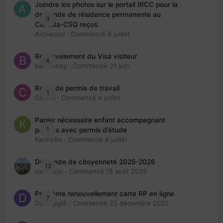
Joindre les photos sur le portail IRCC pour la
demande de résidence permanente au
3
Canada-CSQ reçus
Aichacool
· Commencé
9 juillet
Renouvelement du Visa visiteur
4
babibubsy
· Commencé
21 juin
Refus de permis de travail
1
Cedbri
· Commencé
4 juillet
Papier nécessaire enfant accompagnant
1
parents avec permis d’étude
KarineBo
· Commencé
8 juillet
Demande de citoyenneté 2025-2026
12
nanancyr
· Commencé
18 août 2025
Problème renouvellement carte RP en ligne
7
Davidgigi5
· Commencé
22 décembre 2022