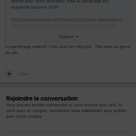
désolé pour votre désespoir, mais le parrainage est
suspendu jusqu'en 2030
https://www.quebec.ca/immigration/refugies-demandeurs-
asile/parrainage-collectif/conditions-categories-garants
Expand
https://www.canada.ca/fr/immigration-refugies-
citoyennete/services/refugies/parrainer-
Le parrainage collectif, c'est pour les réfugiés. Pas dans ce genre
refugie/programme-parrainage-prive.html
de cas.
Citer
Rejoindre la conversation
Vous pouvez publier maintenant et vous inscrire plus tard. Si
vous avez un compte,
connectez-vous maintenant
pour publier
avec votre compte.