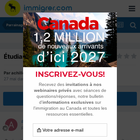
Parrainages et Mariages
Étudiant
Par
achilleallo2
27 mai
dans
Parrainages et Mariages
Répondre à ce sujet
achilleallo2
Posté(e)
27 mai