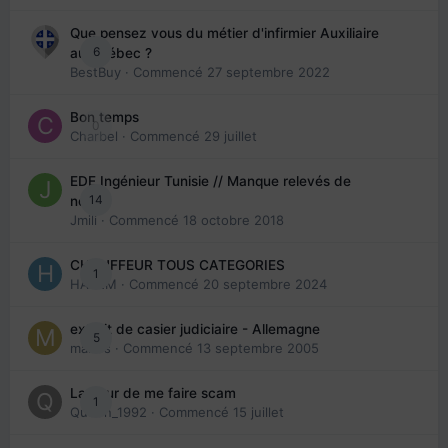
Que pensez vous du métier d'infirmier Auxiliaire
6
au Québec ?
BestBuy
· Commencé
27 septembre 2022
Bon temps
0
Charbel
· Commencé
29 juillet
EDE Ingénieur Tunisie // Manque relevés de
14
note
Jmili
· Commencé
18 octobre 2018
CHAUFFEUR TOUS CATEGORIES
1
HAZEM
· Commencé
20 septembre 2024
extrait de casier judiciaire - Allemagne
5
maries
· Commencé
13 septembre 2005
La peur de me faire scam
1
Queen_1992
· Commencé
15 juillet