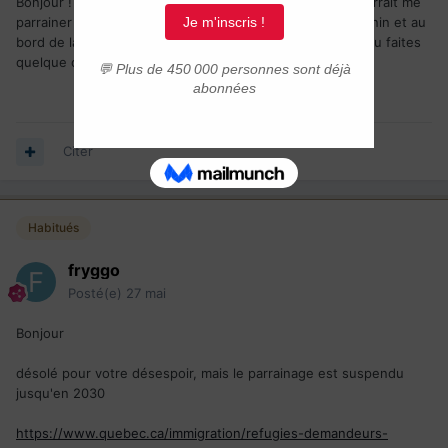
Bonjour ! Je suis dans la recherche de quelqu'un qui pourrait me
parrainer pour immigration (travail, études), je suis au Bénin et au
bord de la dépression.J'ai tout perdu.Pour l'amour de Dieu faites
quelque chose en ma faveur.
Citer
Habitués
fryggo
Posté(e)
27 mai
Bonjour
désolé pour votre désespoir, mais le parrainage est suspendu
jusqu'en 2030
https://www.quebec.ca/immigration/refugies-demandeurs-