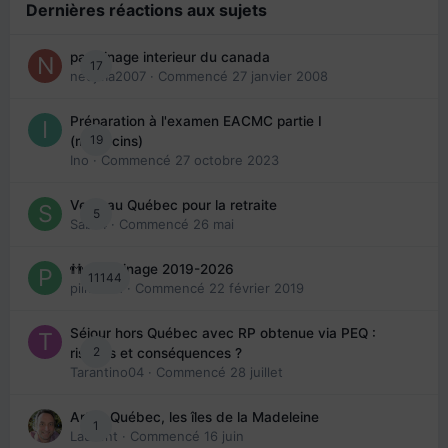
Dernières réactions aux sujets
parrainage interieur du canada
17
nedjma2007
· Commencé
27 janvier 2008
Préparation à l'examen EACMC partie I
19
(médecins)
Ino
· Commencé
27 octobre 2023
Venir au Québec pour la retraite
5
Sab74
· Commencé
26 mai
👬 Parrainage 2019-2026
11144
piinoush
· Commencé
22 février 2019
Séjour hors Québec avec RP obtenue via PEQ :
2
risques et conséquences ?
Tarantino04
· Commencé
28 juillet
Arte : Québec, les îles de la Madeleine
1
Laurent
· Commencé
16 juin