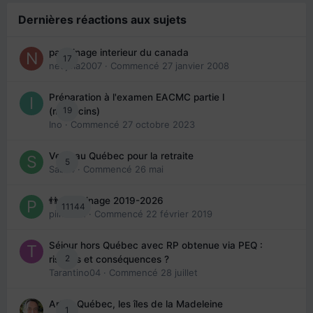
Dernières réactions aux sujets
parrainage interieur du canada
17
nedjma2007
· Commencé
27 janvier 2008
Préparation à l'examen EACMC partie I
19
(médecins)
Ino
· Commencé
27 octobre 2023
Venir au Québec pour la retraite
5
Sab74
· Commencé
26 mai
👬 Parrainage 2019-2026
11144
piinoush
· Commencé
22 février 2019
Séjour hors Québec avec RP obtenue via PEQ :
2
risques et conséquences ?
Tarantino04
· Commencé
28 juillet
Arte : Québec, les îles de la Madeleine
1