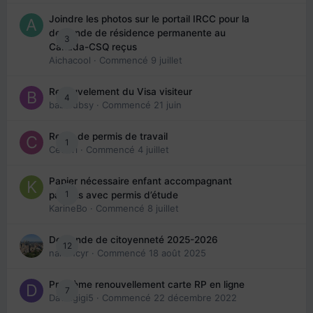
Joindre les photos sur le portail IRCC pour la
demande de résidence permanente au
3
Canada-CSQ reçus
Aichacool
· Commencé
9 juillet
Renouvelement du Visa visiteur
4
babibubsy
· Commencé
21 juin
Refus de permis de travail
1
Cedbri
· Commencé
4 juillet
Papier nécessaire enfant accompagnant
1
parents avec permis d’étude
KarineBo
· Commencé
8 juillet
Demande de citoyenneté 2025-2026
12
nanancyr
· Commencé
18 août 2025
Problème renouvellement carte RP en ligne
7
Davidgigi5
· Commencé
22 décembre 2022