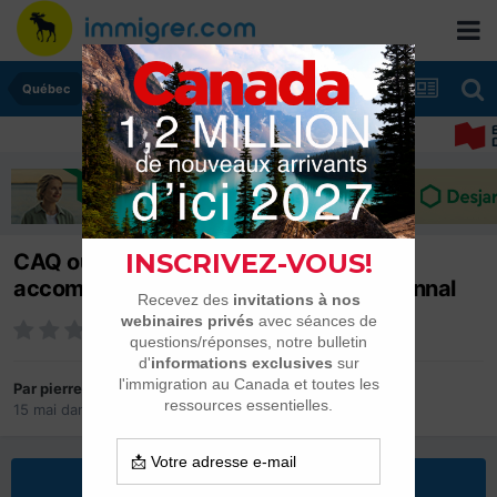
Québec
CAQ oui ou non pour les enfants
accompagnants un étudiant internationnal
Par
pierrecarrel
15 mai
dans
Québec
Répondre à ce sujet