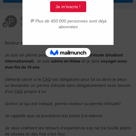
pierrecarrel
Posté(e)
15 mai
Bonjour à tou.te.s
Je suis en pleine procédure pour un
permis d'étude (étudiant
internationnal)
. Je suis
admis en thèse
et je dois
voyager avec
mon fils de 14 ans
.
j'aimerai savoir si le
CAQ
est obligatoire pour lui ou alors je peux
lui demander un permis d'étude sans obligatoirement avoir besoin
d'un
CAQ
propre à lui.
Qu'est ce qui est indiqué, permis visiteur ou permis d'étude?
Je rappelle que sa procédure est jointe à la mienne
Je veux vraiment les retours d'expérience svp car j'ai fouillé pleins
de choses et des fois c'est flou