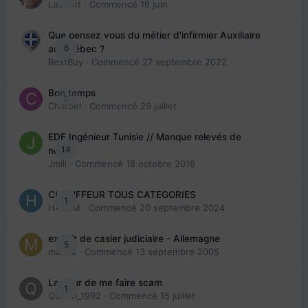
Laurent
· Commencé
16 juin
Que pensez vous du métier d'infirmier Auxiliaire
6
au Québec ?
BestBuy
· Commencé
27 septembre 2022
Bon temps
0
Charbel
· Commencé
29 juillet
EDE Ingénieur Tunisie // Manque relevés de
14
note
Jmili
· Commencé
18 octobre 2018
CHAUFFEUR TOUS CATEGORIES
1
HAZEM
· Commencé
20 septembre 2024
extrait de casier judiciaire - Allemagne
5
maries
· Commencé
13 septembre 2005
La peur de me faire scam
1
Queen_1992
· Commencé
15 juillet