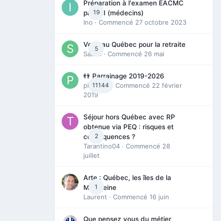
Préparation à l'examen EACMC
19
partie I (médecins)
Ino
· Commencé
27 octobre 2023
Venir au Québec pour la retraite
5
Sab74
· Commencé
26 mai
👬 Parrainage 2019-2026
piinoush
11144
· Commencé
22 février
2019
Séjour hors Québec avec RP
obtenue via PEQ : risques et
2
conséquences ?
Tarantino04
· Commencé
28
juillet
Arte : Québec, les îles de la
1
Madeleine
Laurent
· Commencé
16 juin
Que pensez vous du métier