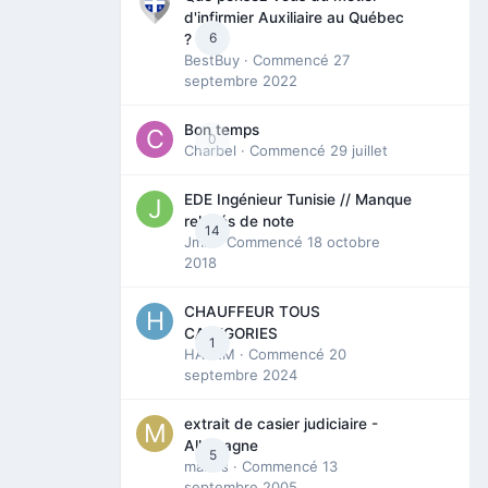
d'infirmier Auxiliaire au Québec
6
?
BestBuy
· Commencé
27
septembre 2022
Bon temps
0
Charbel
· Commencé
29 juillet
EDE Ingénieur Tunisie // Manque
relevés de note
14
Jmili
· Commencé
18 octobre
2018
CHAUFFEUR TOUS
CATEGORIES
1
HAZEM
· Commencé
20
septembre 2024
extrait de casier judiciaire -
Allemagne
5
maries
· Commencé
13
septembre 2005