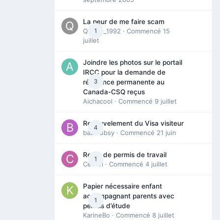
La peur de me faire scam
Queen_1992
1
· Commencé
15
juillet
Joindre les photos sur le portail
IRCC pour la demande de
3
résidence permanente au
Canada-CSQ reçus
Aichacool
· Commencé
9 juillet
Renouvelement du Visa visiteur
4
babibubsy
· Commencé
21 juin
Refus de permis de travail
1
Cedbri
· Commencé
4 juillet
Papier nécessaire enfant
accompagnant parents avec
1
permis d’étude
KarineBo
· Commencé
8 juillet