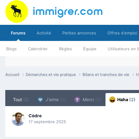
Forums
Activité
Petites annonces
Offres d'emploi
Blogs
Calendrier
Règles
Équipe
Utilisateurs en 
Accueil
Démarches et vie pratique
Bilans et tranches de vie
M
Tout
(2)
J'aime
(0)
Merci
(0)
Haha
(2)
Cèdre
17 septembre 2025