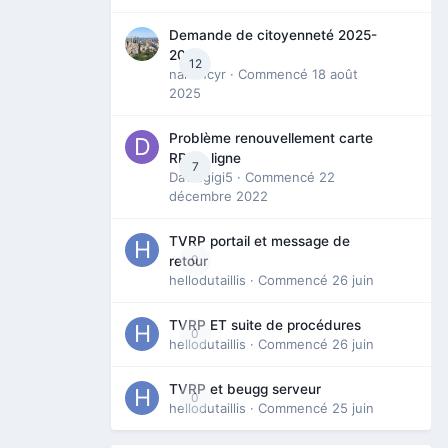
Demande de citoyenneté 2025-
2026
12
nanancyr
· Commencé
18 août
2025
Problème renouvellement carte
RP en ligne
7
Davidgigi5
· Commencé
22
décembre 2022
TVRP portail et message de
0
retour
hellodutaillis
· Commencé
26 juin
TVRP ET suite de procédures
0
hellodutaillis
· Commencé
26 juin
TVRP et beugg serveur
0
hellodutaillis
· Commencé
25 juin