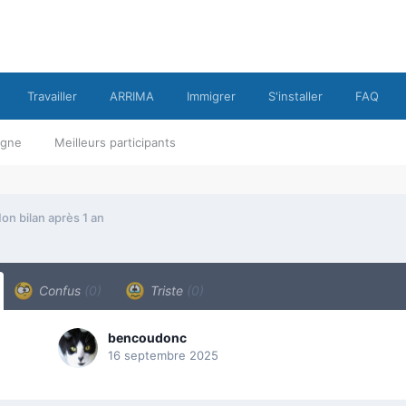
Travailler
ARRIMA
Immigrer
S'installer
FAQ
ligne
Meilleurs participants
on bilan après 1 an
Confus
(0)
Triste
(0)
bencoudonc
16 septembre 2025