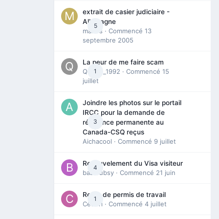
extrait de casier judiciaire -
Allemagne
5
maries
· Commencé
13
septembre 2005
La peur de me faire scam
Queen_1992
1
· Commencé
15
juillet
Joindre les photos sur le portail
IRCC pour la demande de
3
résidence permanente au
Canada-CSQ reçus
Aichacool
· Commencé
9 juillet
Renouvelement du Visa visiteur
4
babibubsy
· Commencé
21 juin
Refus de permis de travail
1
Cedbri
· Commencé
4 juillet