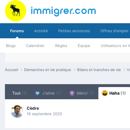
Forums
Activité
Petites annonces
Offres d'emploi
Blogs
Calendrier
Règles
Équipe
Utilisateurs en 
Accueil
Démarches et vie pratique
Bilans et tranches de vie
M
Tout
(1)
J'aime
(0)
Merci
(0)
Haha
(1)
Cèdre
16 septembre 2025