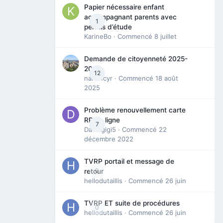
Papier nécessaire enfant
accompagnant parents avec
1
permis d’étude
KarineBo
· Commencé
8 juillet
Demande de citoyenneté 2025-
2026
12
nanancyr
· Commencé
18 août
2025
Problème renouvellement carte
RP en ligne
7
Davidgigi5
· Commencé
22
décembre 2022
TVRP portail et message de
0
retour
hellodutaillis
· Commencé
26 juin
TVRP ET suite de procédures
0
hellodutaillis
· Commencé
26 juin