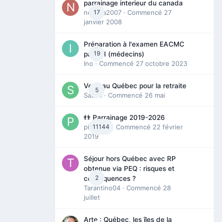
parrainage interieur du canada
nedjma2007
17
· Commencé
27
janvier 2008
Préparation à l'examen EACMC
19
partie I (médecins)
Ino
· Commencé
27 octobre 2023
Venir au Québec pour la retraite
5
Sab74
· Commencé
26 mai
👬 Parrainage 2019-2026
piinoush
11144
· Commencé
22 février
2019
Séjour hors Québec avec RP
obtenue via PEQ : risques et
2
conséquences ?
Tarantino04
· Commencé
28
juillet
Arte : Québec, les îles de la