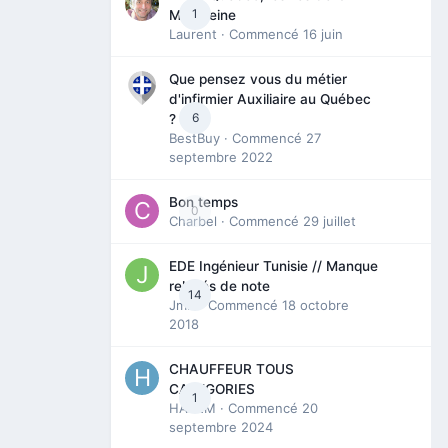
1
Madeleine
Laurent
· Commencé
16 juin
Que pensez vous du métier
d'infirmier Auxiliaire au Québec
6
?
BestBuy
· Commencé
27
septembre 2022
Bon temps
0
Charbel
· Commencé
29 juillet
EDE Ingénieur Tunisie // Manque
relevés de note
14
Jmili
· Commencé
18 octobre
2018
CHAUFFEUR TOUS
CATEGORIES
1
HAZEM
· Commencé
20
septembre 2024