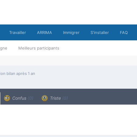
Travailler
ARRIMA
Immigrer
S'installer
FAQ
ligne
Meilleurs participants
on bilan après 1 an
Confus
(0)
Triste
(0)