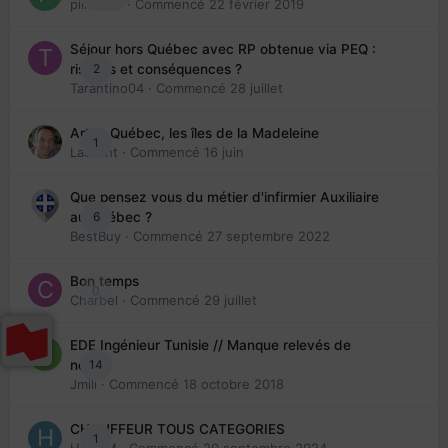
piinoush
· Commencé
22 février 2019
Séjour hors Québec avec RP obtenue via PEQ :
2
risques et conséquences ?
Tarantino04
· Commencé
28 juillet
Arte : Québec, les îles de la Madeleine
1
Laurent
· Commencé
16 juin
Que pensez vous du métier d'infirmier Auxiliaire
6
au Québec ?
BestBuy
· Commencé
27 septembre 2022
Bon temps
0
Charbel
· Commencé
29 juillet
EDE Ingénieur Tunisie // Manque relevés de
14
note
Jmili
· Commencé
18 octobre 2018
CHAUFFEUR TOUS CATEGORIES
1