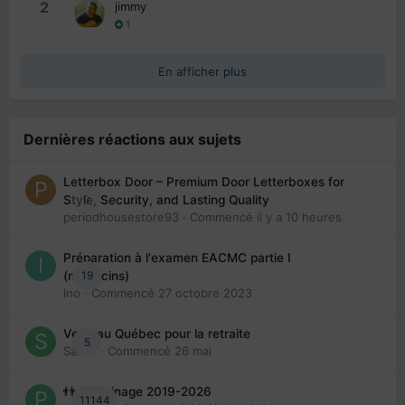
2
jimmy
1
En afficher plus
Dernières réactions aux sujets
Letterbox Door – Premium Door Letterboxes for
0
Style, Security, and Lasting Quality
periodhousestore93
· Commencé
il y a 10 heures
Préparation à l'examen EACMC partie I
19
(médecins)
Ino
· Commencé
27 octobre 2023
Venir au Québec pour la retraite
5
Sab74
· Commencé
26 mai
👬 Parrainage 2019-2026
11144