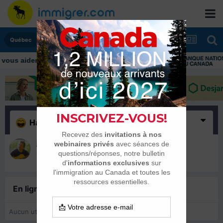
Québec
Haha
(1)
jimmy
8 juillet 2025
En ligne récemment
0 membre est en ligne
Aucun utilisateur enregistré regarde cette page.