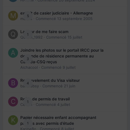
HAZEM
· Commencé
20 septembre 2024
extrait de casier judiciaire - Allemagne
5
maries
· Commencé
13 septembre 2005
La peur de me faire scam
1
Queen_1992
· Commencé
15 juillet
Joindre les photos sur le portail IRCC pour la
demande de résidence permanente au
3
Canada-CSQ reçus
Aichacool
· Commencé
9 juillet
Renouvelement du Visa visiteur
4
babibubsy
· Commencé
21 juin
Refus de permis de travail
1
Cedbri
· Commencé
4 juillet
Papier nécessaire enfant accompagnant
1
parents avec permis d’étude
KarineBo
· Commencé
8 juillet