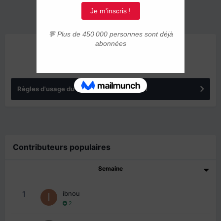
ANNONCES
Règles d'usage du forum IMMIGRER.COM
Contributeurs populaires
Semaine
1
ibnou
2