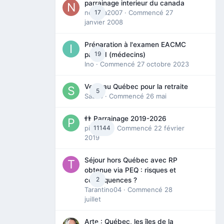
parrainage interieur du canada
nedjma2007
17
· Commencé
27
janvier 2008
Préparation à l'examen EACMC
19
partie I (médecins)
Ino
· Commencé
27 octobre 2023
Venir au Québec pour la retraite
5
Sab74
· Commencé
26 mai
👬 Parrainage 2019-2026
piinoush
11144
· Commencé
22 février
2019
Séjour hors Québec avec RP
obtenue via PEQ : risques et
2
conséquences ?
Tarantino04
· Commencé
28
juillet
Arte : Québec, les îles de la