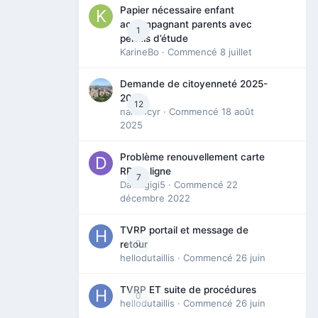
Papier nécessaire enfant
accompagnant parents avec
1
permis d’étude
KarineBo
· Commencé
8 juillet
Demande de citoyenneté 2025-
2026
12
nanancyr
· Commencé
18 août
2025
Problème renouvellement carte
RP en ligne
7
Davidgigi5
· Commencé
22
décembre 2022
TVRP portail et message de
0
retour
hellodutaillis
· Commencé
26 juin
TVRP ET suite de procédures
0
hellodutaillis
· Commencé
26 juin