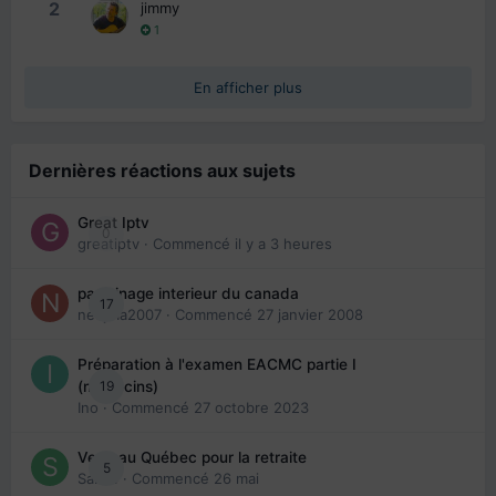
2
jimmy
1
En afficher plus
Dernières réactions aux sujets
Great Iptv
0
greatiptv
· Commencé
il y a 3 heures
parrainage interieur du canada
17
nedjma2007
· Commencé
27 janvier 2008
Préparation à l'examen EACMC partie I
19
(médecins)
Ino
· Commencé
27 octobre 2023
Venir au Québec pour la retraite
5
Sab74
· Commencé
26 mai