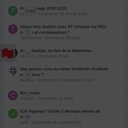
👬 Parrainage 2019-2026
11144
piinoush
· Commencé
22 février 2019
Séjour hors Québec avec RP obtenue via PEQ :
2
risques et conséquences ?
Tarantino04
· Commencé
28 juillet
Arte : Québec, les îles de la Madeleine
1
Laurent
· Commencé
16 juin
Que pensez vous du métier d'infirmier Auxiliaire
6
au Québec ?
BestBuy
· Commencé
27 septembre 2022
Bon temps
0
Charbel
· Commencé
29 juillet
EDE Ingénieur Tunisie // Manque relevés de
14
note
Jmili
· Commencé
18 octobre 2018