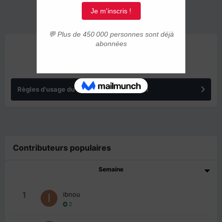
ANNONCES
Règles d'usage du forum IMMIGRER.COM
Contributeurs populaires
Semaine
1
ibnou
2