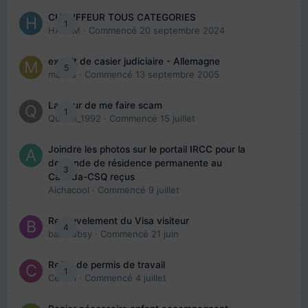
CHAUFFEUR TOUS CATEGORIES
1
HAZEM
· Commencé
20 septembre 2024
extrait de casier judiciaire - Allemagne
5
maries
· Commencé
13 septembre 2005
La peur de me faire scam
1
Queen_1992
· Commencé
15 juillet
Joindre les photos sur le portail IRCC pour la
demande de résidence permanente au
3
Canada-CSQ reçus
Aichacool
· Commencé
9 juillet
Renouvelement du Visa visiteur
4
babibubsy
· Commencé
21 juin
Refus de permis de travail
1
Cedbri
· Commencé
4 juillet