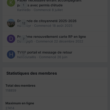
Papier nécessaire enfant accompagnant
1
parents avec permis d’étude
KarineBo
· Commencé
8 juillet
Demande de citoyenneté 2025-2026
12
nanancyr
· Commencé
18 août 2025
Problème renouvellement carte RP en ligne
7
Davidgigi5
· Commencé
22 décembre 2022
TVRP portail et message de retour
0
hellodutaillis
· Commencé
26 juin
Statistiques des membres
Total des membres
118859
Maximum en ligne
27414