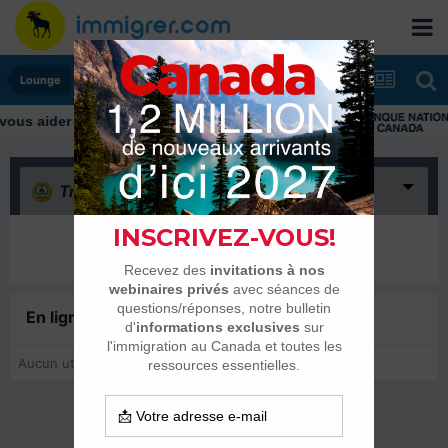
Lounge
Triste
(0)
Il n’y a encore rien ici
En ligne récemment
0 membre est en ligne
Aucun utilisateur enregistré regarde cette page.