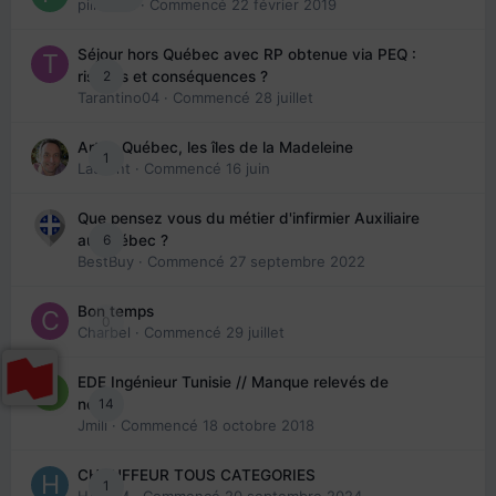
piinoush
· Commencé
22 février 2019
Séjour hors Québec avec RP obtenue via PEQ :
2
risques et conséquences ?
Tarantino04
· Commencé
28 juillet
Arte : Québec, les îles de la Madeleine
1
Laurent
· Commencé
16 juin
Que pensez vous du métier d'infirmier Auxiliaire
6
au Québec ?
BestBuy
· Commencé
27 septembre 2022
Bon temps
0
Charbel
· Commencé
29 juillet
EDE Ingénieur Tunisie // Manque relevés de
14
note
Jmili
· Commencé
18 octobre 2018
CHAUFFEUR TOUS CATEGORIES
1