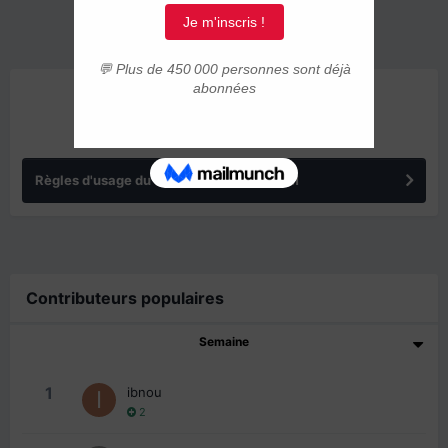
ANNONCES
Règles d'usage du forum IMMIGRER.COM
Contributeurs populaires
Semaine
1
ibnou
2