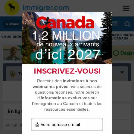
Québec
Triste
(0)
Il n’y a encore rien ici
En ligne récemment
0 membre est en ligne
Aucun utilisateur enregistré regarde cette page.