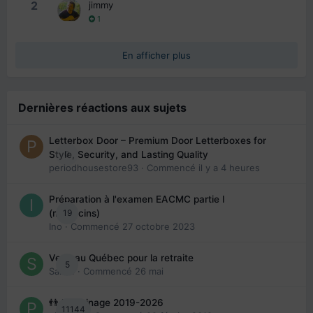
2
jimmy
1
En afficher plus
Dernières réactions aux sujets
Letterbox Door – Premium Door Letterboxes for
0
Style, Security, and Lasting Quality
periodhousestore93
· Commencé
il y a 4 heures
Préparation à l'examen EACMC partie I
19
(médecins)
Ino
· Commencé
27 octobre 2023
Venir au Québec pour la retraite
5
Sab74
· Commencé
26 mai
👬 Parrainage 2019-2026
11144