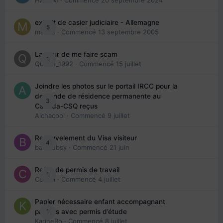
HAZEM
· Commencé
20 septembre 2024
extrait de casier judiciaire - Allemagne
5
maries
· Commencé
13 septembre 2005
La peur de me faire scam
1
Queen_1992
· Commencé
15 juillet
Joindre les photos sur le portail IRCC pour la
demande de résidence permanente au
3
Canada-CSQ reçus
Aichacool
· Commencé
9 juillet
Renouvelement du Visa visiteur
4
babibubsy
· Commencé
21 juin
Refus de permis de travail
1
Cedbri
· Commencé
4 juillet
Papier nécessaire enfant accompagnant
1
parents avec permis d’étude
KarineBo
· Commencé
8 juillet