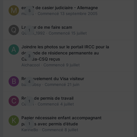
extrait de casier judiciaire - Allemagne
5
maries
· Commencé
13 septembre 2005
La peur de me faire scam
1
Queen_1992
· Commencé
15 juillet
Joindre les photos sur le portail IRCC pour la
demande de résidence permanente au
3
Canada-CSQ reçus
Aichacool
· Commencé
9 juillet
Renouvelement du Visa visiteur
4
babibubsy
· Commencé
21 juin
Refus de permis de travail
1
Cedbri
· Commencé
4 juillet
Papier nécessaire enfant accompagnant
1
parents avec permis d’étude
KarineBo
· Commencé
8 juillet