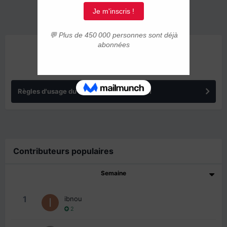
ANNONCES
Règles d'usage du forum IMMIGRER.COM
Contributeurs populaires
Semaine
1
ibnou
2