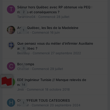
Séjour hors Québec avec RP obtenue via PEQ :
2
risques et conséquences ?
Tarantino04
· Commencé
28 juillet
Arte : Québec, les îles de la Madeleine
1
Laurent
· Commencé
16 juin
Que pensez vous du métier d'infirmier Auxiliaire
6
au Québec ?
BestBuy
· Commencé
27 septembre 2022
Bon temps
0
Charbel
· Commencé
29 juillet
EDE Ingénieur Tunisie // Manque relevés de
14
note
Jmili
· Commencé
18 octobre 2018
CHAUFFEUR TOUS CATEGORIES
1
HAZEM
· Commencé
20 septembre 2024