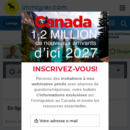
Lounge
J'aime
(0)
Il n’y a encore rien ici
En ligne récemment
0 membre est en ligne
Aucun utilisateur enregistré regarde cette page.