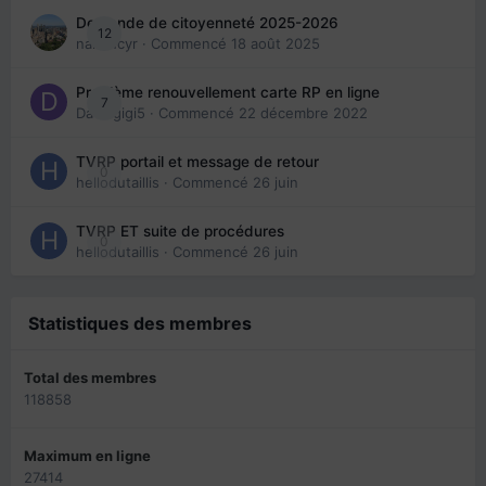
Demande de citoyenneté 2025-2026
12
nanancyr
· Commencé
18 août 2025
Problème renouvellement carte RP en ligne
7
Davidgigi5
· Commencé
22 décembre 2022
TVRP portail et message de retour
0
hellodutaillis
· Commencé
26 juin
TVRP ET suite de procédures
0
hellodutaillis
· Commencé
26 juin
Statistiques des membres
Total des membres
118858
Maximum en ligne
27414