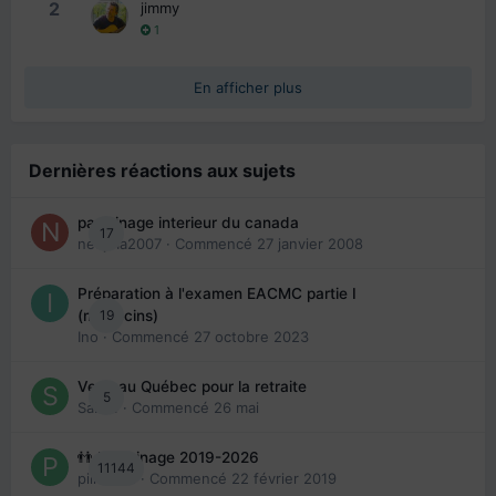
2
jimmy
1
En afficher plus
Dernières réactions aux sujets
parrainage interieur du canada
17
nedjma2007
· Commencé
27 janvier 2008
Préparation à l'examen EACMC partie I
19
(médecins)
Ino
· Commencé
27 octobre 2023
Venir au Québec pour la retraite
5
Sab74
· Commencé
26 mai
👬 Parrainage 2019-2026
11144
piinoush
· Commencé
22 février 2019