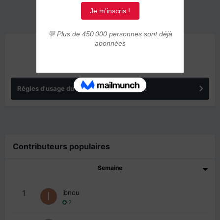
ANNONCES
Règles d'usage du forum IMMIGRER.COM
Contributeurs populaires
Semaine
1
ibnou
2