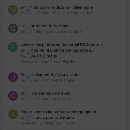
extrait de casier judiciaire - Allemagne
5
maries
· Commencé
13 septembre 2005
La peur de me faire scam
1
Queen_1992
· Commencé
15 juillet
Joindre les photos sur le portail IRCC pour la
demande de résidence permanente au
3
Canada-CSQ reçus
Aichacool
· Commencé
9 juillet
Renouvelement du Visa visiteur
4
babibubsy
· Commencé
21 juin
Refus de permis de travail
1
Cedbri
· Commencé
4 juillet
Papier nécessaire enfant accompagnant
1
parents avec permis d’étude
KarineBo
· Commencé
8 juillet