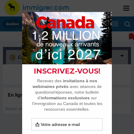
Québec
Confus
(0)
Il n’y a encore rien ici
En ligne récemment
0 membre est en ligne
Aucun utilisateur enregistré regarde cette page.