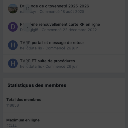
Demande de citoyenneté 2025-2026
12
nanancyr
· Commencé
18 août 2025
Problème renouvellement carte RP en ligne
7
Davidgigi5
· Commencé
22 décembre 2022
TVRP portail et message de retour
0
hellodutaillis
· Commencé
26 juin
TVRP ET suite de procédures
0
hellodutaillis
· Commencé
26 juin
Statistiques des membres
Total des membres
118858
Maximum en ligne
27414