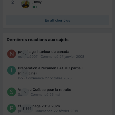
2
jimmy
1
En afficher plus
Dernières réactions aux sujets
parrainage interieur du canada
17
nedjma2007
· Commencé
27 janvier 2008
Préparation à l'examen EACMC partie I
19
(médecins)
Ino
· Commencé
27 octobre 2023
Venir au Québec pour la retraite
5
Sab74
· Commencé
26 mai
👬 Parrainage 2019-2026
11144
piinoush
· Commencé
22 février 2019