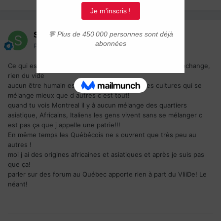
Sonina
Posté(e)
6 septembre 2024
Ce qui est malheureux c est a il aucune réflexion aucun échange,
rien du vide
aucun être humain est supérieur mais il y a des cultures qui se
mélange mieux que d autres c est tout!
quand tu vois Montreal il y à aucun mélange des quartiers
asiatique, Africains, Italiens les gens vivent sans se mélanger c
est pas ça que j appelle une patrie!!!
En même temps les Québécois ne s ouvrent que très peu au
autres !
moi j ai des origines africaines et asiatiques et après je suis pas
que ça!
parler sur des forum au Québec apporte rien à part du VIiiDe! Le
néant!