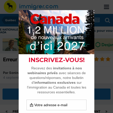
Québec
Découvrez nos conseils et informations pour vous aider tou
Erreur de vie au Québec
Par
Sonina
4 septembre 2024
dans
Québec
Répondre à ce sujet
PRÉCÉDENT
Page 2 sur 5
SUIVANT