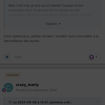
Mais c'est vrai, je suis qu'un maudit Français d'oser
m'inquiéter pour la sécurité de lui-même sur son
excavatrice, les autres travailleurs autour, et les enfants
dans l'école à proximité qui passent par là avant ou après
Expand
leurs cours.
C'est malheureux, parfais certains "excités" sont insensibles à la
bienveillance des autres.
Citer
1
Habitués
crazy_marty
Posté(e)
6 septembre 2024
Le 2024-09-06 à 14:07,
qwintine
a dit :