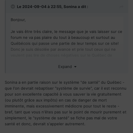
Le 2024-09-04 à 22:55,
Sonina
a dit :
Bonjour,
Je vais être très claire, le message que je vais laisser sur ce
forum ne va pas plaire du tout à beaucoup et surtout au
Québécois qui passe une partie de leur temps sur ce site!
Donc je suis désolée par avance et prie tout ceux qui ne
veulent pas lire de choses négatives sur le Québec de
passer leur chemin!
Expand
Je travaille dans la santé, cela fait maintenant plus de 5 ans
que je suis au Québec. Je voulais vraiment avertir que le
Sonina a en partie raison sur le système "de santé" du Québec -
Québec ressemble au niveau de la santé a un pays du tiers
que l'on devrait rebaptiser "système de survie", car il est reconnu
monde!!! établissement a la limite de l'insalubrité
pour son excellente capacité à vous sauver la vie gratuitement
(ou plutôt grâce aux impôts) en cas de danger de mort
Manque énorme de personnels , personnels raciste pour
imminente, mais excessivement médiocre pour tout le reste -
beaucoup ne supporte pas les agences, gros manque
bref, tant que vous n'êtes pas sur le point de mourir purement et
d'organisation, travail très mal fait.
simplement, le "système de santé" se fiche pas mal de votre
Il y a beaucoup de harcèlement moral dans ce milieu entre
santé et donc, devrait s'appeler autrement.
collègues et au niveau hiérarchique!!!