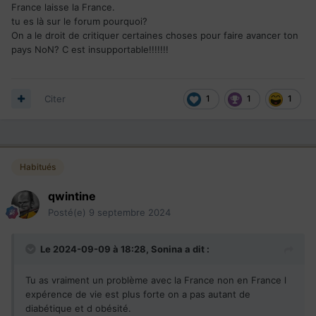
France laisse la France.
tu es là sur le forum pourquoi?
Ah oui, les cadavres ne jonchent pas les rue et les morgues
On a le droit de critiquer certaines choses pour faire avancer ton
ne débordent pas !
pays NoN? C est insupportable!!!!!!!
Le système n'est pas parfait, on le sais. Comme partout
d'ailleurs.
Citer
1
1
1
Tu vois
je peux m'y mettre aussi
@jimmy
Habitués
qwintine
Posté(e)
9 septembre 2024
Le 2024-09-09 à 18:28,
Sonina
a dit :
Tu as vraiment un problème avec la France non en France l
expérence de vie est plus forte on a pas autant de
diabétique et d obésité.