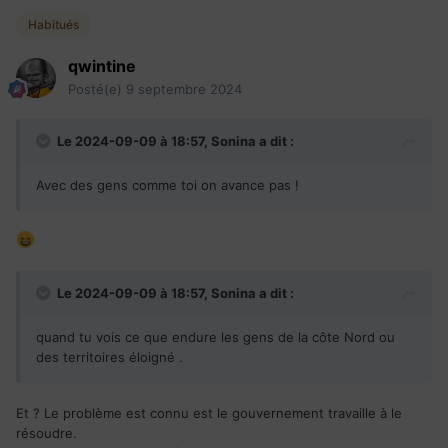
Habitués
qwintine
Source :
https://www.echosciences-grenoble.fr/articles/la-
pyramide-des-preuves-en-sciences-les-differents-types-d-
Posté(e)
9 septembre 2024
etudes-a-la-loupe
Le 2024-09-09 à 18:57,
Sonina
a dit :
Avec des gens comme toi on avance pas !
Le 2024-09-09 à 18:57,
Sonina
a dit :
Source :
https://www.echosciences-grenoble.fr/articles/la-
quand tu vois ce que endure les gens de la côte Nord ou
pyramide-des-preuves-en-sciences-les-differents-types-d-
des territoires éloigné .
etudes-a-la-loupe
Et ? Le problème est connu est le gouvernement travaille à le
résoudre.