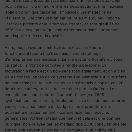
montrant ses photos de vacances aux infirmiers envieux (c'est
cela a été impossible car j'ai un chien aucun propriétaire
pour cela qu'il y a un mur entre les deux sections: une mauvaise
accepte de louer un logement à un particulier qui a un
isolation phonique casserait l'ambiance). Les médecins ne
chien! Même quand tu vois le désastre que vie les gens qui
réalisent qu'une consultation par heure au mieux, peu importe
habite à la côte Nord.
l'état des patients et leur temps d'attente, et sont gratifiés de
Ils peuvent pas se plaindre, c'est une province qui est
250$ par consultation (qui vont directement dans leur poche),
totalement à côté de la plaque, ils sont totalement
peu importe le cas et la gravité.
demeurés!
Alors, oui, ce système médical est exécrable. Pour qu'il
Si vous souhaitez venir au Canada allez dans une autre
fonctionne, il faudrait qu'il soit mis fin au statut légal
province, je pense qu'ils seront plus chaleureux et seront
d'entrepreneur des médecins dans le système hospitalier: sous
mieux vous accueillir!
ce statut, ils n'ont de comptes à rendre à personne. La
Tellement d'immigrés repartent c'est pas un hasard!
facturation à l'acte est un non-sens total également, et on a bien
vu les conséquences de ce système épouvantable sur le système
de santé français, qui a le malheur de s'être mis à copier, ces 20
dernières années, tout ce qui se fait de pire au Québec. Les
consultations sont facturés à un coût élevé (ex. 250$
systématiques pour un urgentologue, j'ai vu cela de mes propres
yeux), ce qui, combiné à un budget annuel prédéterminé,
équivaut à un rationnement - par exemple, les médecins
généralistes n'offrent statistiquement (et cela est une donnée
publique, non-relayée par les médias) que 2500 consultations par
année, soit environ 10 par jour. À comparer à un chiffre plus