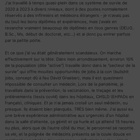
J'ai travaillé à temps quasi-plein dans ce système de survie de
J'ai pas mal voyagé et j ai rarement vu des personnes aussi
2020 à 2023 à divers niveaux, dont à des postes normalement
fermées et hypocrites et jalouse et qui médisent dès que tu
réservés à des infirmiers et médecins étrangers - je n'avais pas
as le dos tourné.
du tout les bons diplômes et expériences, mais j'avais en
Je regrette vraiment d être venu dans cette province , je ne
revanche vraiment beaucoup de diplômes en tous genres (DEUG,
souhaite que partir d'ici le plus rapidement possible.
B.Sc., Ms, début de doctorat, etc...) et ai donc pu entrer parfois
Dans cette province on marche sur la tête, je suis allée
par la petite porte.
même travailler dans des provinces comme la Mauricie ou
en Chaudière Appalaches et le personnel est immonde,
Et ce que j'ai vu était généralement scandaleux. On marche
aucune chaleur humaine aucun savoir vivre.
effectivement sur la tête. Dans mon arrondissement, environ 10%
Je suis désolée, mais le Québec vas à sa perte.
de la population (dite "active") travaille donc dans le "secteur de la
On te fait croire que le Québec est une province ouverte
survie" qui offre moultes opportunités de jobs à la con (bullshit
chaleureuse et ou il fait bon vivre mais c est vraiment un
jobs, concept dû à feu David Graeber), mais il est quasiment
mensonge éhonté!!!
impossible de consulter un médecin. Lors de la pandémie, je
Quand tu sais que dans 50 ans il n'y aura plus de québécois
travaillais dans la prévention, la vaccination, le traçage et les
et que le Québec sera la nouvelle Afrique , ils sont pas prêt
prélèvements (tests covid) dans les hôpitaux, CHSLD (EHPADs en
du tout à faire face aux difficultés qui arrivent!!!
français), cliniques. Et je n'ai jamais croisé un seul médecin, ou
Je regrette vraiment d'avoir perdu toute ces années à
presque. Ils étaient bien planqués. TRÈS bien même. J'ai aussi eu
chercher à m'intégrer à essayer car au final je préfère 1000
une brève expérience administrative aux urgences d'un hôpital:
fois mourir que rester ici au Québec.
dans la salle d'attente, ça gémit et ça hurle et ça attend 15 heures
le pire c'est que j'ai choisi un métier ou l'empathie et les
ou plus, alors que de l'autre côté du mur, le personnel se raconte
qualités humaines sont primordiales ça fait peur.
sa vie, et la poignée de médecins présents se la coule douce en
j'ai même cherché à travailler dans les régions éloignées et