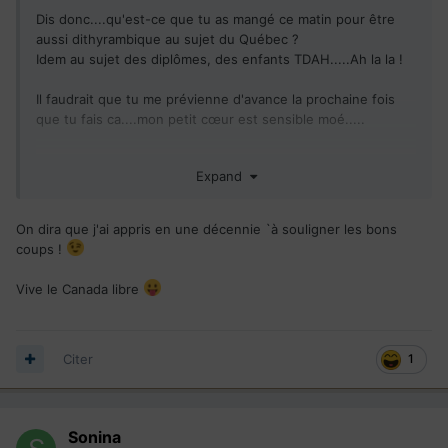
Dis donc....qu'est-ce que tu as mangé ce matin pour être
aussi dithyrambique au sujet du Québec ?
Idem au sujet des diplômes, des enfants TDAH.....Ah la la !
Il faudrait que tu me prévienne d'avance la prochaine fois
que tu fais ca....mon petit cœur est sensible moé.....
Ce sont de gros chocs cette positivité au sujet du
Expand
Québec...on dirait un séparatiste qui parle.
On dira que j'ai appris en une décennie `à souligner les bons
coups !
Vive le Canada libre
Citer
1
Sonina