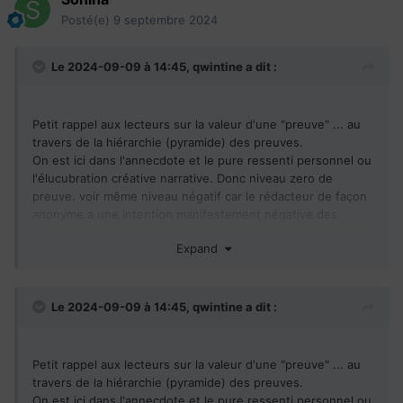
Posté(e)
9 septembre 2024
Le 2024-09-09 à 14:45,
qwintine
a dit :
Petit rappel aux lecteurs sur la valeur d'une "preuve" ... au
travers de la hiérarchie (pyramide) des preuves.
On est ici dans l'annecdote et le pure ressenti personnel ou
l'élucubration créative narrative. Donc niveau zero de
preuve. voir même niveau négatif car le rédacteur de façon
anonyme a une intention manifestement négative des
vouloir dénigrer et rabaisser, se défouler de ses
Expand
frustrations.
Dans la mesure où le contributeur n'apporte aucune
données sourcées de qualité et vérifiables, l'histoire ne
Le 2024-09-09 à 14:45,
qwintine
a dit :
peut être considéee comme crédible.
L'espérance de vie au Québec est sensiblement la même
Petit rappel aux lecteurs sur la valeur d'une "preuve" ... au
qu'en France et est la meilleur au pays ! Source
travers de la hiérarchie (pyramide) des preuves.
:
https://statistique.quebec.ca/fr/produit/publication/espera
On est ici dans l'annecdote et le pure ressenti personnel ou