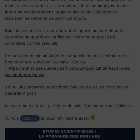
étrangers - je n'avais pas du tout les bons diplômes et
même niveau négatif car le rédacteur de façon anonyme a une
expériences, mais j'avais en revanche vraiment beaucoup de
intention manifestement négative des vouloir dénigrer et
diplômes en tous genres (DEUG, B.Sc., Ms, début de
rabaisser, se défouler de ses frustrations.
doctorat, etc...) et ai donc pu entrer parfois par la petite
porte.
Dans la mesure où le contributeur n'apporte aucune données
sourcées de qualité et vérifiables, l'histoire ne peut être
Et ce que j'ai vu était généralement scandaleux. On marche
considéee comme crédible.
effectivement sur la tête. Dans mon arrondissement,
environ 10% de la population travaille donc dans le "secteur
L'espérance de vie au Québec est sensiblement la même qu'en
de la survie" qui offre moultes opportunités de jobs à la con
France et est la meilleur au pays ! Source
(bullshit jobs, concept dû à feu David Graeber), mais il est
:
https://statistique.quebec.ca/fr/produit/publication/esperance-
quasiment impossible de consulter un médecin. Lors de la
vie-quebec-et-pays
pandémie, je travaillais dans la prévention, la vaccination, le
traçage et les prélèvements (tests covid) dans les hôpitaux,
Ah oui, les cadavres ne jonchent pas les rue et les morgues ne
CHSLD (EHPADs en français), cliniques. Et je n'ai jamais
débordent pas !
croisé un seul médecin, ou presque. Ils étaient bien
planqués. TRÈS bien même. J'ai aussi eu une brève
Le système n'est pas parfait, on le sais. Comme partout d'ailleurs.
expérience administrative aux urgences d'un hôpital: dans la
salle d'attente, ça gémit et ça hurle et ça attend 15 heures
Tu vois
je peux m'y mettre aussi
@jimmy
ou plus, alors que de l'autre côté du mur, le personnel se
raconte sa vie, et la poignée de médecins présents se la
coule douce en montrant ses photos de vacances aux
infirmiers envieux (c'est pour cela qu'il y a un mur entre les