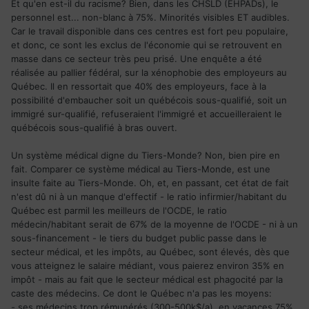
Et qu'en est-il du racisme? Bien, dans les CHSLD (EHPADs), le
personnel est... non-blanc à 75%. Minorités visibles ET audibles.
Car le travail disponible dans ces centres est fort peu populaire,
et donc, ce sont les exclus de l'économie qui se retrouvent en
masse dans ce secteur très peu prisé. Une enquête a été
réalisée au pallier fédéral, sur la xénophobie des employeurs au
Québec. Il en ressortait que 40% des employeurs, face à la
possibilité d'embaucher soit un québécois sous-qualifié, soit un
immigré sur-qualifié, refuseraient l'immigré et accueilleraient le
québécois sous-qualifié à bras ouvert.
Un système médical digne du Tiers-Monde? Non, bien pire en
fait. Comparer ce système médical au Tiers-Monde, est une
insulte faite au Tiers-Monde. Oh, et, en passant, cet état de fait
n'est dû ni à un manque d'effectif - le ratio infirmier/habitant du
Québec est parmil les meilleurs de l'OCDE, le ratio
médecin/habitant serait de 67% de la moyenne de l'OCDE - ni à un
sous-financement - le tiers du budget public passe dans le
secteur médical, et les impôts, au Québec, sont élevés, dès que
vous atteignez le salaire médiant, vous paierez environ 35% en
impôt - mais au fait que le secteur médical est phagocité par la
caste des médecins. Ce dont le Québec n'a pas les moyens:
- ses médecins trop rémunérés (300-500k$/a), en vacances 75%