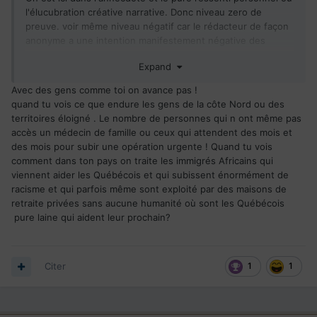
nce-vie-quebec-et-pays
l'élucubration créative narrative. Donc niveau zero de
preuve. voir même niveau négatif car le rédacteur de façon
Ah oui, les cadavres ne jonchent pas les rue et les morgues
anonyme a une intention manifestement négative des
ne débordent pas !
vouloir dénigrer et rabaisser, se défouler de ses
Expand
frustrations.
Le système n'est pas parfait, on le sais. Comme partout
Avec des gens comme toi on avance pas !
d'ailleurs.
Dans la mesure où le contributeur n'apporte aucune
quand tu vois ce que endure les gens de la côte Nord ou des
données sourcées de qualité et vérifiables, l'histoire ne
territoires éloigné . Le nombre de personnes qui n ont même pas
Tu vois
je peux m'y mettre aussi
@jimmy
peut être considéee comme crédible.
accès un médecin de famille ou ceux qui attendent des mois et
des mois pour subir une opération urgente ! Quand tu vois
L'espérance de vie au Québec est sensiblement la même
comment dans ton pays on traite les immigrés Africains qui
qu'en France et est la meilleur au pays ! Source
viennent aider les Québécois et qui subissent énormément de
:
https://statistique.quebec.ca/fr/produit/publication/espera
racisme et qui parfois même sont exploité par des maisons de
nce-vie-quebec-et-pays
retraite privées sans aucune humanité où sont les Québécois
pure laine qui aident leur prochain?
Ah oui, les cadavres ne jonchent pas les rue et les morgues
ne débordent pas !
Citer
1
1
Le système n'est pas parfait, on le sais. Comme partout
d'ailleurs.
Tu vois
je peux m'y mettre aussi
@jimmy