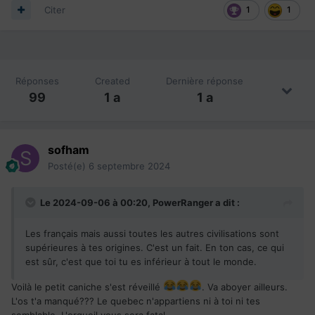
Citer
1
1
Réponses
Created
Dernière réponse
99
1 a
1 a
sofham
Posté(e)
6 septembre 2024
Le 2024-09-06 à 00:20,
PowerRanger
a dit :
Les français mais aussi toutes les autres civilisations sont
supérieures à tes origines. C'est un fait. En ton cas, ce qui
est sûr, c'est que toi tu es inférieur à tout le monde.
Voilà le petit caniche s'est réveillé
. Va aboyer ailleurs.
L'os t'a manqué??? Le quebec n'appartiens ni à toi ni tes
semblable. L'orgueil vous sera fatal.