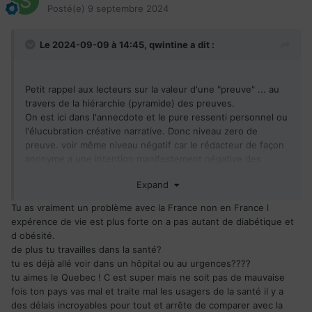
Posté(e)
9 septembre 2024
Le 2024-09-09 à 14:45,
qwintine
a dit :
Petit rappel aux lecteurs sur la valeur d'une "preuve" ... au
travers de la hiérarchie (pyramide) des preuves.
On est ici dans l'annecdote et le pure ressenti personnel ou
l'élucubration créative narrative. Donc niveau zero de
preuve. voir même niveau négatif car le rédacteur de façon
anonyme a une intention manifestement négative des
vouloir dénigrer et rabaisser, se défouler de ses
Expand
frustrations.
Tu as vraiment un problème avec la France non en France l
Dans la mesure où le contributeur n'apporte aucune
expérence de vie est plus forte on a pas autant de diabétique et
données sourcées de qualité et vérifiables, l'histoire ne
d obésité.
peut être considéee comme crédible.
de plus tu travailles dans la santé?
tu es déjà allé voir dans un hôpital ou au urgences????
L'espérance de vie au Québec est sensiblement la même
tu aimes le Quebec ! C est super mais ne soit pas de mauvaise
qu'en France et est la meilleur au pays ! Source
fois ton pays vas mal et traite mal les usagers de la santé il y a
:
https://statistique.quebec.ca/fr/produit/publication/espera
des délais incroyables pour tout et arrête de comparer avec la
nce-vie-quebec-et-pays