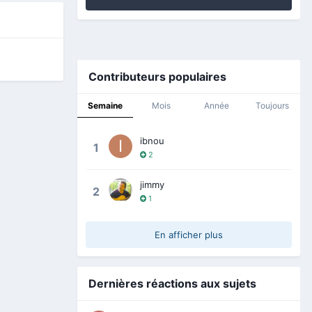
Contributeurs populaires
Semaine
Mois
Année
Toujours
ibnou
1
2
jimmy
2
1
En afficher plus
Dernières réactions aux sujets