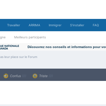
Travailler
ARRIMA
Immigrer
S'installer
FAQ
ligne
Meilleurs participants
as leur place sur le Forum
Confus
(0)
Triste
(0)