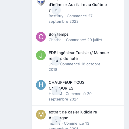
d'infirmier Auxiliaire au Québec
6
?
BestBuy
· Commencé
27
septembre 2022
Bon temps
0
Charbel
· Commencé
29 juillet
EDE Ingénieur Tunisie // Manque
relevés de note
14
Jmili
· Commencé
18 octobre
2018
CHAUFFEUR TOUS
CATEGORIES
1
HAZEM
· Commencé
20
septembre 2024
extrait de casier judiciaire -
Allemagne
5
maries
· Commencé
13
septembre 2005