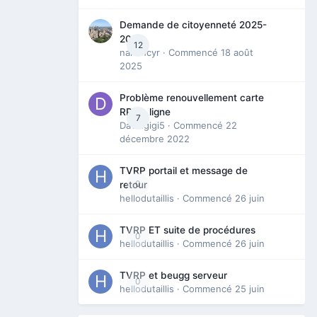
Demande de citoyenneté 2025-
2026
12
nanancyr
· Commencé
18 août
2025
Problème renouvellement carte
RP en ligne
7
Davidgigi5
· Commencé
22
décembre 2022
TVRP portail et message de
0
retour
hellodutaillis
· Commencé
26 juin
TVRP ET suite de procédures
0
hellodutaillis
· Commencé
26 juin
TVRP et beugg serveur
0
hellodutaillis
· Commencé
25 juin