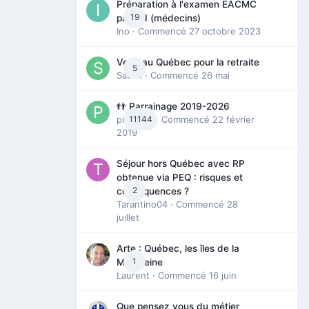
Préparation à l'examen EACMC
19
partie I (médecins)
Ino
· Commencé
27 octobre 2023
Venir au Québec pour la retraite
5
Sab74
· Commencé
26 mai
👬 Parrainage 2019-2026
piinoush
11144
· Commencé
22 février
2019
Séjour hors Québec avec RP
obtenue via PEQ : risques et
2
conséquences ?
Tarantino04
· Commencé
28
juillet
Arte : Québec, les îles de la
1
Madeleine
Laurent
· Commencé
16 juin
Que pensez vous du métier