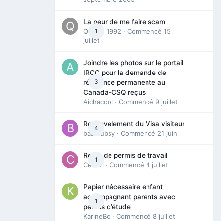
La peur de me faire scam
Queen_1992
1
· Commencé
15
juillet
Joindre les photos sur le portail
IRCC pour la demande de
3
résidence permanente au
Canada-CSQ reçus
Aichacool
· Commencé
9 juillet
Renouvelement du Visa visiteur
4
babibubsy
· Commencé
21 juin
Refus de permis de travail
1
Cedbri
· Commencé
4 juillet
Papier nécessaire enfant
accompagnant parents avec
1
permis d’étude
KarineBo
· Commencé
8 juillet