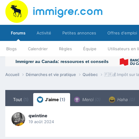
Forums
Activité
Petites annonces
Offres d'emploi
Blogs
Calendrier
Règles
Équipe
Utilisateurs en 
Accueil
Démarches et vie pratique
Québec
🇫🇷💰 Impôt sur l
Tout
(1)
J'aime
(1)
Merci
(0)
Haha
(0)
qwintine
19 août 2024