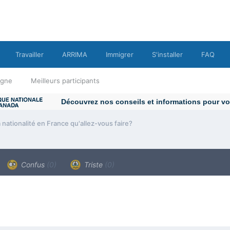
Travailler
ARRIMA
Immigrer
S'installer
FAQ
ligne
Meilleurs participants
a nationalité en France qu'allez-vous faire?
Confus
(0)
Triste
(0)