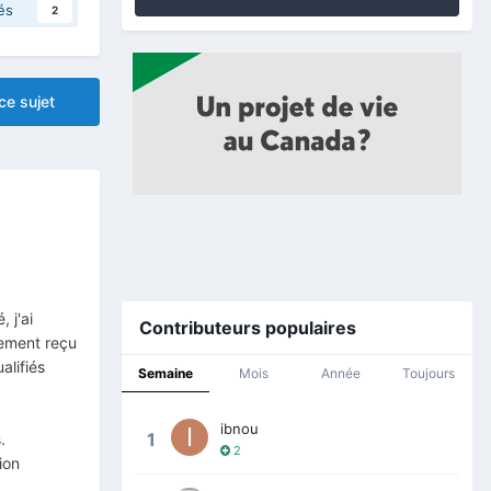
és
2
ce sujet
 j'ai
Contributeurs populaires
lement reçu
alifiés
Semaine
Mois
Année
Toujours
ibnou
1
.
2
ion