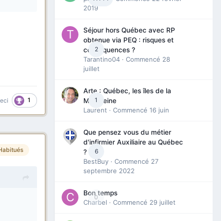
2019
Séjour hors Québec avec RP
obtenue via PEQ : risques et
2
conséquences ?
Tarantino04
· Commencé
28
juillet
Arte : Québec, les îles de la
1
1
Madeleine
ceci
Laurent
· Commencé
16 juin
Que pensez vous du métier
d'infirmier Auxiliaire au Québec
Habitués
6
?
BestBuy
· Commencé
27
septembre 2022
Bon temps
0
Charbel
· Commencé
29 juillet