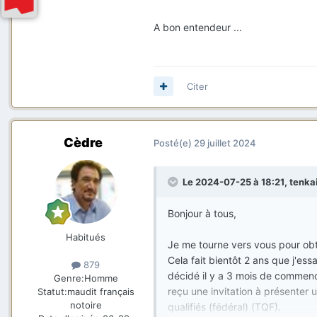
A bon entendeur ...
Citer
Cèdre
Posté(e)
29 juillet 2024
Le 2024-07-25 à 18:21,
tenka
Bonjour à tous,
Habitués
Je me tourne vers vous pour obte
Cela fait bientôt 2 ans que j'e
879
décidé il y a 3 mois de commenc
Genre:
Homme
reçu une invitation à présenter
Statut:
maudit français
notoire
qualifiés (fédéral) (TQF).