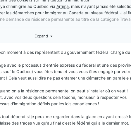
ssaye d'immigrer au Québec via
Arrima
, mais n'ayant jamais été sélectio
er les démarches pour immigrer au Canada au niveau fédéral. J'ai f
 une demande de résidence permanente au titre de la catégorie Travai
Expand
yé les frais, passé la visite médicale et fourni les données biométriq
de recevoir une invitation du Québec à présenter une demande de sél
un bon moment à des représentant du gouvernement fédéral chargé du
ite quant à la marche à suivre :
agé avec le processus d'entrée express du fédéral et une des provin
 sauf le Québec) vous êtes tenu et vous vous êtes engagé par votre
rche déjà entamée au niveau fédéral ou opter pour le Québec ?
nt ! Cela veut aussi dire ne pas entamer une démarche en parallèle 
marches en parallèle ?
au niveau fédéral et que je décide par la suite de déménager au Québ
uand on a la résidence permanente, on peut s'installer où on veut !
 la citoyenneté canadienne ?
ort, avec vos deux questions cela touche, monsieur, à respecter vos
sus d'immigration définis par les lois canadiennes !
s tout dépend si je peux me regarder dans la glace en ayant crossé 
isse des traces vue qu'au final c'est le fédéral qui a le dernier mot.