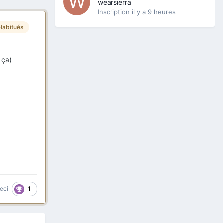
wearsierra
Inscription
il y a 9 heures
Habitués
 ça)
1
ceci