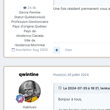
24.4k
Une fois résident permanent vous a
Genre:
Femme
Statut:
Québécois(e)
Profession:
Gestionnaire
Pays d'origine:
Québec
Pays de
résidence:
Canada
Ville de
résidence:
Montréal
Inscription
Aug 2003
Citer
qwintine
Posté(e)
26 juillet 2024
Le 2024-07-25 à 18:21,
tenka
Bonjour à tous,
Habitués
Je me tourne vers vous pour obte