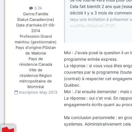
Cela fait bientôt 2 ans que j'e
3.2k
décidé il y a 3 mois de commenc
Genre:
Famille
reçu une invitation à présenter
Statut:
Canadien(ne)
Date d'arrivée:
01-09-
qualifiés (fédéral) (TQF).
2014
Profession:
Grand
J'ai donc envoyé mon dossier, pa
manitou (gestionnaire)
Cependant, je viens tout juste 
Pays d'origine:
PSistan
permanente.
Moi : J'avais posé la question il 
de Wallonie
Je suis donc un peu perdu et hés
Pays de
programme entrée express.
résidence:
Canada
La réponse : si vous vous êtes eng
Ville de
couvertes par le programme (toutes
Dois-je continuer la déma
résidence:
Région
(contrat) à respecter cet engageme
métropolitaine de
Puis-je mener les deux dé
Québec.
Montréal
Si j'obtiens la résidence 
Moi
:
J'ai ensuite demander
:
mais q
Inscription
May 2013
ce possible avant d'avoir
La réponse : oui c'et vrai. En rapp
engagements écrits quant au proces
Ma conclusion personnelle : en gro
systèmes. Administrativement cela la