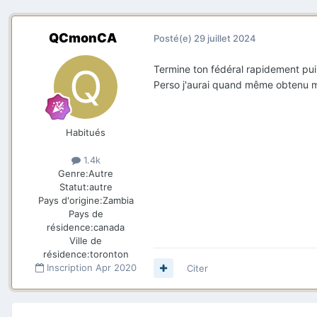
QCmonCA
Posté(e)
29 juillet 2024
Termine ton fédéral rapidement puis
Perso j'aurai quand même obtenu
Habitués
1.4k
Genre:
Autre
Statut:
autre
Pays d'origine:
Zambia
Pays de
résidence:
canada
Ville de
résidence:
toronton
Inscription
Apr 2020
Citer