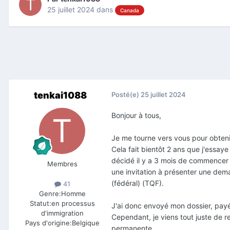
25 juillet 2024
dans
Canada
tenkai1088
Posté(e)
25 juillet 2024
Bonjour à tous,
Je me tourne vers vous pour obtenir
Cela fait bientôt 2 ans que j'essa
décidé il y a 3 mois de commencer 
Membres
une invitation à présenter une dema
(fédéral) (TQF).
41
Genre:
Homme
Statut:
en processus
J'ai donc envoyé mon dossier, payé 
d'immigration
Cependant, je viens tout juste de 
Pays d'origine:
Belgique
permanente.