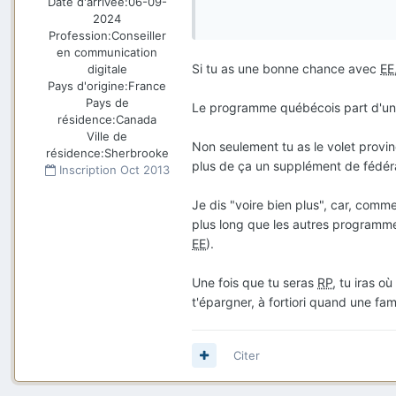
Date d'arrivée:
06-09-
2024
J'ai donc envoyé mon dossier, pa
Profession:
Conseiller
Cependant, je viens tout juste 
en communication
permanente.
Si tu as une bonne chance avec
EE
digitale
Je suis donc un peu perdu et hés
Pays d'origine:
France
Pays de
Le programme québécois part d'un b
résidence:
Canada
Dois-je continuer la déma
Ville de
Non seulement tu as le volet provin
résidence:
Sherbrooke
Puis-je mener les deux dé
plus de ça un supplément de fédéral
Inscription
Oct 2013
Si j'obtiens la résidence 
ce possible avant d'avoir
Je dis "voire bien plus", car, comm
plus long que les autres programmes
EE
).
Une fois que tu seras
RP
, tu iras o
t'épargner, à fortiori quand une fam
Citer