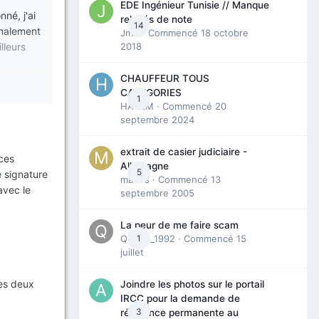
EDE Ingénieur Tunisie // Manque
nné, j'ai
relevés de note
14
inalement
Jmili
· Commencé
18 octobre
lleurs
2018
CHAUFFEUR TOUS
CATEGORIES
ues.
1
HAZEM
· Commencé
20
ection
septembre 2024
extrait de casier judiciaire -
ces
Allemagne
5
 signature
maries
· Commencé
13
avec le
septembre 2005
ec, est-
La peur de me faire scam
Queen_1992
1
· Commencé
15
juillet
les deux
Joindre les photos sur le portail
IRCC pour la demande de
3
résidence permanente au