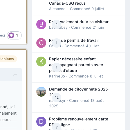
Canada-CSQ reçus
Aichacool
· Commencé
9 juillet
Renouvelement du Visa visiteur
4
babibubsy
· Commencé
21 juin
1
ceci
Refus de permis de travail
1
Cedbri
· Commencé
4 juillet
Habitués
Papier nécessaire enfant
accompagnant parents avec
1
permis d’étude
KarineBo
· Commencé
8 juillet
Demande de citoyenneté 2025-
2026
12
nanancyr
· Commencé
18 août
2025
nné, j'ai
inalement
Problème renouvellement carte
lleurs
RP en ligne
7