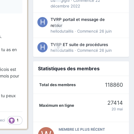
Davidgigi5
· Commencé
22
décembre 2022
ues.
ection
TVRP portail et message de
0
retour
hellodutaillis
· Commencé
26 juin
s.
TVRP ET suite de procédures
0
 tu as en
hellodutaillis
· Commencé
26 juin
ec, est-
Statistiques des membres
écois est
 mois pour
118860
Total des membres
e tu peux
27414
Maximum en ligne
20 mai
1
ceci
MEMBRE LE PLUS RÉCENT