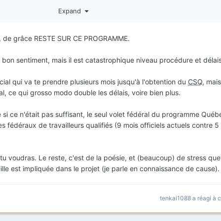
Expand
yé les frais, passé la visite médicale et fourni les données biométriq
de recevoir une invitation du Québec à présenter une demande de sél
, de grâce RESTE SUR CE PROGRAMME.
ite quant à la marche à suivre :
on sentiment, mais il est catastrophique niveau procédure et délai
rche déjà entamée au niveau fédéral ou opter pour le Québec ?
cial qui va te prendre plusieurs mois jusqu'à l'obtention du
CSQ
, mais
marches en parallèle ?
, ce qui grosso modo double les délais, voire bien plus.
au niveau fédéral et que je décide par la suite de déménager au Québ
 la citoyenneté canadienne ?
e si ce n'était pas suffisant, le seul volet fédéral du programme Québ
 fédéraux de travailleurs qualifiés (9 mois officiels actuels contre 5
ù tu voudras. Le reste, c'est de la poésie, et (beaucoup) de stress qu
ille est impliquée dans le projet (je parle en connaissance de cause).
tenkai1088
a réagi à 