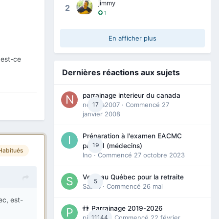
jimmy
2
1
En afficher plus
 est-ce
Dernières réactions aux sujets
parrainage interieur du canada
nedjma2007
17
· Commencé
27
janvier 2008
Préparation à l'examen EACMC
19
partie I (médecins)
Habitués
Ino
· Commencé
27 octobre 2023
Venir au Québec pour la retraite
5
Sab74
· Commencé
26 mai
ec, est-
👬 Parrainage 2019-2026
piinoush
11144
· Commencé
22 février