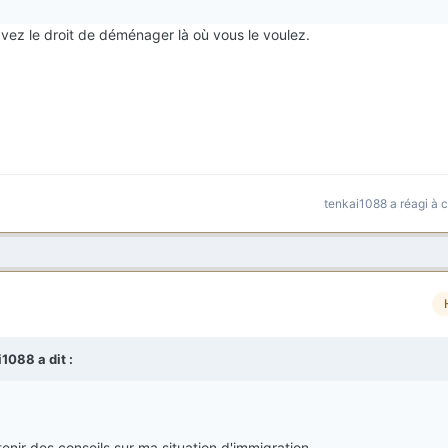
vez le droit de déménager là où vous le voulez.
tenkai1088
a réagi à 
i1088
a dit :
nir des conseils sur ma situation d'immigration.