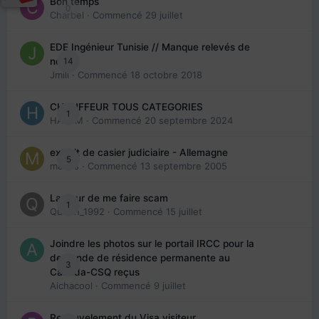
Bon temps
0
Charbel
· Commencé
29 juillet
EDE Ingénieur Tunisie // Manque relevés de
14
note
Jmili
· Commencé
18 octobre 2018
CHAUFFEUR TOUS CATEGORIES
1
HAZEM
· Commencé
20 septembre 2024
extrait de casier judiciaire - Allemagne
5
maries
· Commencé
13 septembre 2005
La peur de me faire scam
1
Queen_1992
· Commencé
15 juillet
Joindre les photos sur le portail IRCC pour la
demande de résidence permanente au
3
Canada-CSQ reçus
Aichacool
· Commencé
9 juillet
Renouvelement du Visa visiteur