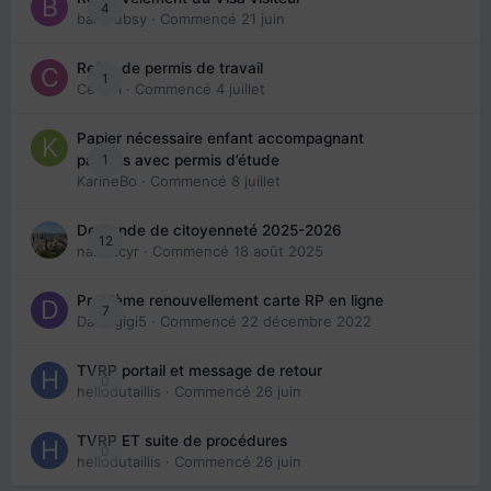
4
babibubsy
· Commencé
21 juin
Refus de permis de travail
1
Cedbri
· Commencé
4 juillet
Papier nécessaire enfant accompagnant
1
parents avec permis d’étude
KarineBo
· Commencé
8 juillet
Demande de citoyenneté 2025-2026
12
nanancyr
· Commencé
18 août 2025
Problème renouvellement carte RP en ligne
7
Davidgigi5
· Commencé
22 décembre 2022
TVRP portail et message de retour
0
hellodutaillis
· Commencé
26 juin
TVRP ET suite de procédures
0
hellodutaillis
· Commencé
26 juin