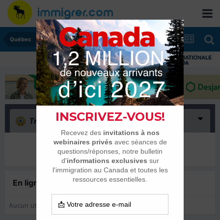
Québec
Triste
(0)
Il n’y a encore rien ici
En ligne récemment
0 membre est en ligne
Aucun utilisateur enregistré regarde cette page.