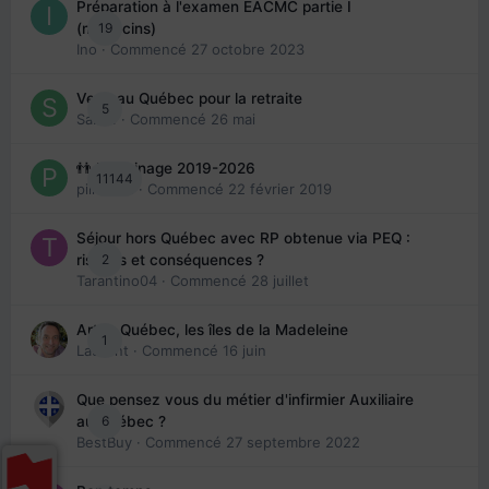
Préparation à l'examen EACMC partie I
19
(médecins)
Ino
· Commencé
27 octobre 2023
Venir au Québec pour la retraite
5
Sab74
· Commencé
26 mai
👬 Parrainage 2019-2026
11144
piinoush
· Commencé
22 février 2019
Séjour hors Québec avec RP obtenue via PEQ :
2
risques et conséquences ?
Tarantino04
· Commencé
28 juillet
Arte : Québec, les îles de la Madeleine
1
Laurent
· Commencé
16 juin
Que pensez vous du métier d'infirmier Auxiliaire
6
au Québec ?
BestBuy
· Commencé
27 septembre 2022