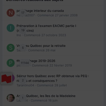
parrainage interieur du canada
17
nedjma2007
· Commencé
27 janvier 2008
Préparation à l'examen EACMC partie I
19
(médecins)
Ino
· Commencé
27 octobre 2023
Venir au Québec pour la retraite
5
Sab74
· Commencé
26 mai
👬 Parrainage 2019-2026
11144
piinoush
· Commencé
22 février 2019
Séjour hors Québec avec RP obtenue via PEQ :
2
risques et conséquences ?
Tarantino04
· Commencé
28 juillet
Arte : Québec, les îles de la Madeleine
1
Laurent
· Commencé
16 juin