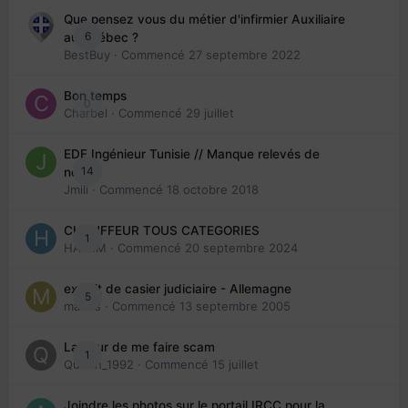
Que pensez vous du métier d'infirmier Auxiliaire
6
au Québec ?
BestBuy
· Commencé
27 septembre 2022
Bon temps
0
Charbel
· Commencé
29 juillet
EDE Ingénieur Tunisie // Manque relevés de
14
note
Jmili
· Commencé
18 octobre 2018
CHAUFFEUR TOUS CATEGORIES
1
HAZEM
· Commencé
20 septembre 2024
extrait de casier judiciaire - Allemagne
5
maries
· Commencé
13 septembre 2005
La peur de me faire scam
1
Queen_1992
· Commencé
15 juillet
Joindre les photos sur le portail IRCC pour la