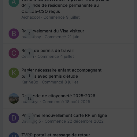
demande de résidence permanente au
3
Canada-CSQ reçus
Aichacool
· Commencé
9 juillet
Renouvelement du Visa visiteur
4
babibubsy
· Commencé
21 juin
Refus de permis de travail
1
Cedbri
· Commencé
4 juillet
Papier nécessaire enfant accompagnant
1
parents avec permis d’étude
KarineBo
· Commencé
8 juillet
Demande de citoyenneté 2025-2026
12
nanancyr
· Commencé
18 août 2025
Problème renouvellement carte RP en ligne
7
Davidgigi5
· Commencé
22 décembre 2022
TVRP portail et message de retour