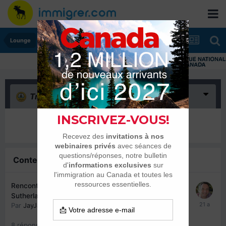
Lounge
Triste
(0)
Il n’y a encore rien ici
Contenu similaire
Rencontre Inattendue : Mon Anecdote avec Donald
Sutherland à Montréal
Par
JayJay
,
21 août 2004
8
réponses
1753
vues