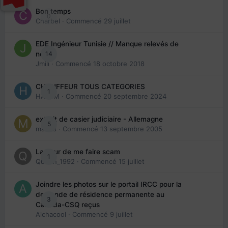
Bon temps
0
Charbel
· Commencé
29 juillet
EDE Ingénieur Tunisie // Manque relevés de
14
note
Jmili
· Commencé
18 octobre 2018
CHAUFFEUR TOUS CATEGORIES
1
HAZEM
· Commencé
20 septembre 2024
extrait de casier judiciaire - Allemagne
5
maries
· Commencé
13 septembre 2005
La peur de me faire scam
1
Queen_1992
· Commencé
15 juillet
Joindre les photos sur le portail IRCC pour la
demande de résidence permanente au
3
Canada-CSQ reçus
Aichacool
· Commencé
9 juillet