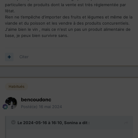
la
particuliers de produits dont la vente est très réglementée par
On punit bien à base de taxes, impôts et droits de
l’état.
douane.
Rien ne t’empêche d'importer des fruits et légumes et même de la
viande et du poisson et les vendre à des produits concurentiels.
J'aime bien le vin , mais ce n'est un pas un produit alimentaire de
base, je peux bien survivre sans.
Citer
Habitués
bencoudonc
Posté(e)
16 mai 2024
Le 2024-05-16 à 16:10,
Sonina
a dit :