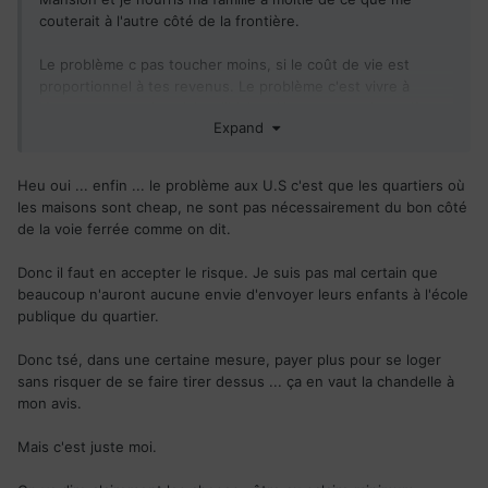
couterait à l'autre côté de la frontière.
Le problème c pas toucher moins, si le coût de vie est
proportionnel à tes revenus. Le problème c'est vivre à
Vancouver avec le salaire d'Idaho. Alors que tu n'as qu'à
Expand
traverser la frontière (en supposant que tu vis à Vancouver)
vers Washington et gagner 2 fois plus pour 2 fois moins
cher.
Heu oui ... enfin ... le problème aux U.S c'est que les quartiers où
les maisons sont cheap, ne sont pas nécessairement du bon côté
de la voie ferrée comme on dit.
Donc il faut en accepter le risque. Je suis pas mal certain que
beaucoup n'auront aucune envie d'envoyer leurs enfants à l'école
publique du quartier.
Donc tsé, dans une certaine mesure, payer plus pour se loger
sans risquer de se faire tirer dessus ... ça en vaut la chandelle à
mon avis.
Mais c'est juste moi.