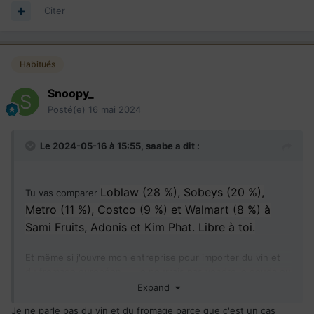
Citer
Habitués
Snoopy_
Posté(e)
16 mai 2024
Le 2024-05-16 à 15:55,
saabe
a dit :
Loblaw (28 %), Sobeys (20 %),
Tu vas comparer
Metro (11 %), Costco (9 %) et Walmart (8 %) à
Sami Fruits, Adonis et Kim Phat. Libre à toi.
Et même si j'ouvre mon entreprise pour importer du vin et
du fromage européen,.....je pourrais pas vendre le gouda ou
l'emmental à 9 dollars le kilo et le vin de table à 3 dollars la
Expand
bouteille, car............c'est le monopole de
Je ne parle pas du vin et du fromage parce que c'est un cas
coopérative
laitière et la
SAQ
et on rigole pas avec ça.