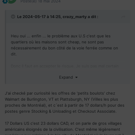
Posté(e)
18 mai 2024
Le 2024-05-17 à 14:25,
crazy_marty
a dit :
Heu oui ... enfin ... le problème aux U.S c'est que les
quartiers où les maisons sont cheap, ne sont pas
nécessairement du bon côté de la voie ferrée comme on
dit.
Donc il faut en accepter le risque. Je suis pas mal certain
que beaucoup n'auront aucune envie d'envoyer leurs
Expand
enfants à l'école publique du quartier.
Donc tsé, dans une certaine mesure, payer plus pour se
J'ai checké par curiosité les offres de 'petits boulots' chez
loger sans risquer de se faire tirer dessus ... ça en vaut la
Walmart de Burlington, VT et Plattsburgh, NY (Villes les plus
chandelle à mon avis.
proches de Montréal), et c´est à partir de 17 dollars/h pour des
postes genre
Stocking & Unloading et Checkout Associate.
Mais c'est juste moi.
17 Dollars US c'est 23 dollars CAD, et on parle de gros villages
On va dire clairement les choses : être au salaire minimum
américains éloignés de la civilisation. C'est même légèrement
(fédéral à 7,25$US soit même pas 10$CA aux US / 17,30$CA