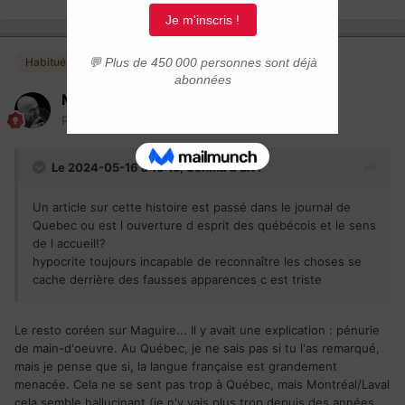
Habitués
Mark-Beaubien
Posté(e)
16 mai 2024
Le 2024-05-16 à 15:15,
Sonina
a dit :
Un article sur cette histoire est passé dans le journal de
Quebec ou est l ouverture d esprit des québécois et le sens
de l accueil!?
hypocrite toujours incapable de reconnaître les choses se
cache derrière des fausses apparences c est triste
Le resto coréen sur Maguire... Il y avait une explication : pénurie
de main-d'oeuvre. Au Québec, je ne sais pas si tu l'as remarqué,
mais je pense que si, la langue française est grandement
menacée. Cela ne se sent pas trop à Québec, mais Montréal/Laval
cela semble hallucinant (je n'y vais plus trop depuis des années