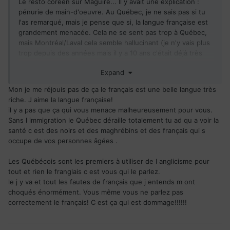
Le resto coréen sur Maguire... Il y avait une explication :
pénurie de main-d'oeuvre. Au Québec, je ne sais pas si tu
l'as remarqué, mais je pense que si, la langue française est
grandement menacée. Cela ne se sent pas trop à Québec,
mais Montréal/Laval cela semble hallucinant (je n'y vais plus
trop depuis des années mais il y a 10 ans c'était déjà très
inquiétant). Alors, on se bat pour que la montréalisation ne
Expand
nous touche pas, car quand Québec tombera, ce sera la fin.
Mais tu le sais, car tu l'as dit, dans 50 ans le Québec sera
Mon je me réjouis pas de ça le français est une belle langue très
très différent.
riche. J aime la langue française!
il y a pas que ça qui vous menace malheureusement pour vous.
Finalement, je te trouve de plus en plus antipathétique. Plus
Sans l immigration le Québec déraille totalement tu ad qu a voir la
tu te défends, plus tu t 'enfonces. Tu te réjouis du génocide
santé c est des noirs et des maghrébins et des français qui s
linguistique et culturel qui nous menace. Finalement, tu
occupe de vos personnes âgées .
seras mieux en France...
Les Québécois sont les premiers à utiliser de l anglicisme pour
tout et rien le franglais c est vous qui le parlez.
le j y va et tout les fautes de français que j entends m ont
choqués énormément. Vous même vous ne parlez pas
correctement le français! C est ça qui est dommage!!!!!!