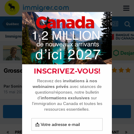
Québec
er au Canada: ressources et conseils
Grosse déception du Québec
Par
Sonina
15 mai 2024
dans
Québec
Répondre à ce sujet
PRÉCÉDENT
Page 4 sur 7
SUIVANT