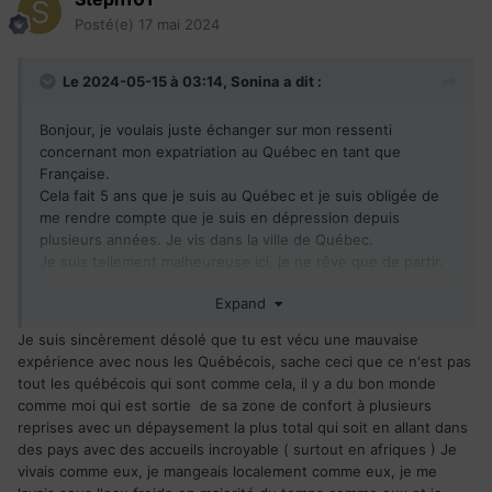
Posté(e)
17 mai 2024
Le 2024-05-15 à 03:14,
Sonina
a dit :
Bonjour, je voulais juste échanger sur mon ressenti
concernant mon expatriation au Québec en tant que
Française.
Cela fait 5 ans que je suis au Québec et je suis obligée de
me rendre compte que je suis en dépression depuis
plusieurs années. Je vis dans la ville de Québec.
Je suis tellement malheureuse ici, je ne rêve que de partir.
J'ai vécu tellement de choses difficiles ici. J'avais envie de
Expand
m'intégrer vraiment, mais les Québécois sont tellement
fermés. Ce sont des personnes pour la plupart gentilles
Je suis sincèrement désolé que tu est vécu une mauvaise
d'apparence, mais elles sont très racistes et xénophobes.
expérience avec nous les Québécois, sache ceci que ce n'est pas
Je me suis totalement fermée à force de subir leur
tout les québécois qui sont comme cela, il y a du bon monde
comportement et leur grande indifférence.
comme moi qui est sortie de sa zone de confort à plusieurs
J'ai subi du harcèlement moral au travail, ils n'ont aucune
reprises avec un dépaysement la plus total qui soit en allant dans
empathie.
des pays avec des accueils incroyable ( surtout en afriques ) Je
J'ai beaucoup voyagé et je n'ai jamais rencontré des
vivais comme eux, je mangeais localement comme eux, je me
personnes aussi fermées et amères que les Québécois.