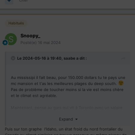
Citer
Habitués
Snoopy_
Posté(e)
16 mai 2024
Le 2024-05-16 à 19:40,
saabe
a dit :
Au mississipi il fait beau, pour 150.000 dollars tu te pays une
mc mansion et t'as les meilleures plages du deep south.
Pas de problème de toucher moins si la vie est moins chère
et le climat est agréable.
Maintenant, pense au gars qui vit à Toronto avec un salaire
du mississipi.
Expand
Puis sur ton graphe l'Idaho, un état froid du nord frontalier du
Canada au climat similaire se trouve presque au même niveau de