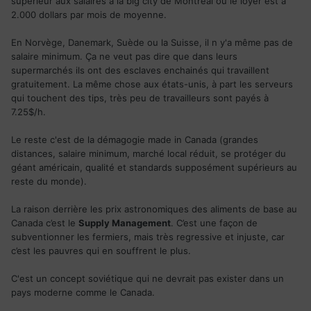
supérieur aux salaires à la big city de Montréal où le loyer est à
au Canada), où que tu sois, tu seras pas riche et tu devras
2.000 dollars par mois de moyenne.
faire attention à tes dépenses.
En Norvège, Danemark, Suède ou la Suisse, il n y'a même pas de
Le reste c'est juste des discussions stériles. Même le prix
salaire minimum. Ça ne veut pas dire que dans leurs
de l'épicerie va varier d'une ville à l'autre, dans un même
supermarchés ils ont des esclaves enchainés qui travaillent
État ou province, et à travers les pays. Ça dépend même
gratuitement. La même chose aux états-unis, à part les serveurs
des individus, vu que les régimes alimentaires changent
qui touchent des tips, très peu de travailleurs sont payés à
d'une personne à l'autre. Plus haut dans le fil, ça compare le
7.25$/h.
prix du vin et du fromage, loin d'être deux éléments
essentiels ou vitaux à un régime alimentaire. Donc un
Le reste c'est de la démagogie made in Canada (grandes
argument inutile.
distances, salaire minimum, marché local réduit, se protéger du
géant américain, qualité et standards supposément supérieurs au
reste du monde).
La raison derrière les prix astronomiques des aliments de base au
Canada c’est le
Supply Management
. C’est une façon de
subventionner les fermiers, mais très regressive et injuste, car
c’est les pauvres qui en souffrent le plus.
C'est un concept soviétique qui ne devrait pas exister dans un
pays moderne comme le Canada.