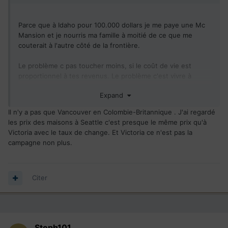
Parce que à Idaho pour 100.000 dollars je me paye une Mc
Mansion et je nourris ma famille à moitié de ce que me
couterait à l'autre côté de la frontière.
Le problème c pas toucher moins, si le coût de vie est
proportionnel à tes revenus. Le problème c'est vivre à
Vancouver avec le salaire d'Idaho. Alors que tu n'as qu'à
Expand
traverser la frontière (en supposant que tu vis à Vancouver)
vers Washington et gagner 2 fois plus pour 2 fois moins
Il n'y a pas que Vancouver en Colombie-Britannique . J'ai regardé
cher.
les prix des maisons à Seattle c'est presque le même prix qu'à
Victoria avec le taux de change. Et Victoria ce n'est pas la
campagne non plus.
Citer
Steph101