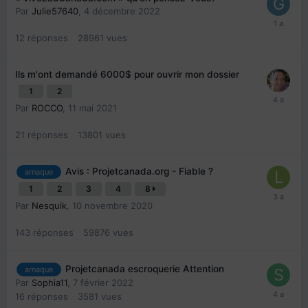
Par
Julie57640
,
4 décembre 2022
12
réponses
28961
vues
Ils m'ont demandé 6000$ pour ouvrir mon dossier
1
2
Par
ROCCO
,
11 mai 2021
21
réponses
13801
vues
Avis : Projetcanada.org - Fiable ?
arnaque
1
2
3
4
8
Par
Nesquik
,
10 novembre 2020
143
réponses
59876
vues
Projetcanada escroquerie Attention
arnaque
Par
Sophia11
,
7 février 2022
16
réponses
3581
vues