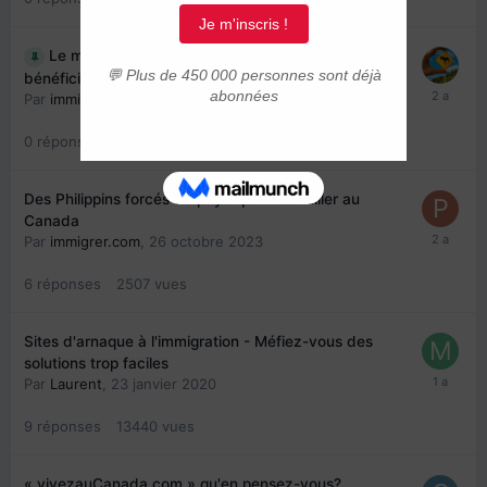
Le marché noir des diplômés des préposées aux
bénéficiaires du Québec
Par
immigrer.com
,
7 novembre 2023
0
réponse
2460
vues
Des Philippins forcés de payer pour travailler au
Canada
Par
immigrer.com
,
26 octobre 2023
6
réponses
2507
vues
Sites d'arnaque à l'immigration - Méfiez-vous des
solutions trop faciles
Par
Laurent
,
23 janvier 2020
9
réponses
13440
vues
« vivezauCanada.com » qu'en pensez-vous?