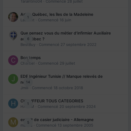
Tarantino04
· Commencé
28 juillet
Arte : Québec, les îles de la Madeleine
1
Laurent
· Commencé
16 juin
Que pensez vous du métier d'infirmier Auxiliaire
6
au Québec ?
BestBuy
· Commencé
27 septembre 2022
Bon temps
0
Charbel
· Commencé
29 juillet
EDE Ingénieur Tunisie // Manque relevés de
14
note
Jmili
· Commencé
18 octobre 2018
CHAUFFEUR TOUS CATEGORIES
1
HAZEM
· Commencé
20 septembre 2024
extrait de casier judiciaire - Allemagne
5
maries
· Commencé
13 septembre 2005