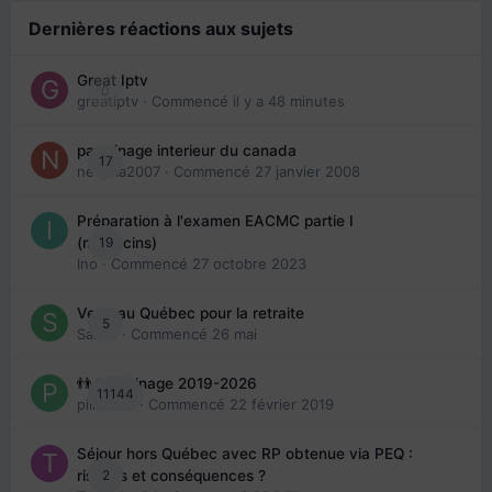
Dernières réactions aux sujets
Great Iptv
0
greatiptv
· Commencé
il y a 48 minutes
parrainage interieur du canada
17
nedjma2007
· Commencé
27 janvier 2008
Préparation à l'examen EACMC partie I
19
(médecins)
Ino
· Commencé
27 octobre 2023
Venir au Québec pour la retraite
5
Sab74
· Commencé
26 mai
👬 Parrainage 2019-2026
11144
piinoush
· Commencé
22 février 2019
Séjour hors Québec avec RP obtenue via PEQ :
2
risques et conséquences ?