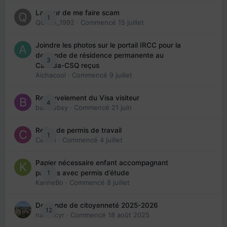
La peur de me faire scam
1
Queen_1992
· Commencé
15 juillet
Joindre les photos sur le portail IRCC pour la
demande de résidence permanente au
3
Canada-CSQ reçus
Aichacool
· Commencé
9 juillet
Renouvelement du Visa visiteur
4
babibubsy
· Commencé
21 juin
Refus de permis de travail
1
Cedbri
· Commencé
4 juillet
Papier nécessaire enfant accompagnant
1
parents avec permis d’étude
KarineBo
· Commencé
8 juillet
Demande de citoyenneté 2025-2026
12
nanancyr
· Commencé
18 août 2025