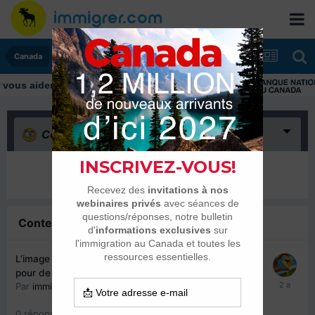
Canada
Confus
(0)
Il n’y a encore rien ici
Contenu similaire
L’image de l’Université Laval à Québec détournée
pour de la fraude à l’international
Par
immigrer.com
,
15 février 2024
0
réponse
1841
vues