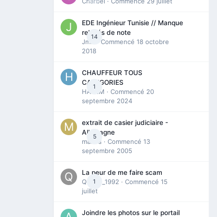
Charbel
· Commencé
29 juillet
EDE Ingénieur Tunisie // Manque
relevés de note
14
Jmili
· Commencé
18 octobre
2018
CHAUFFEUR TOUS
CATEGORIES
1
HAZEM
· Commencé
20
septembre 2024
extrait de casier judiciaire -
Allemagne
5
maries
· Commencé
13
septembre 2005
La peur de me faire scam
Queen_1992
1
· Commencé
15
juillet
Joindre les photos sur le portail