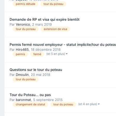
permis détude
tour du poteau
Demande de RP et visa qui expire bientôt
Par
Veronico
,
2 mars 2019
tour du poteau
extension de visa
Permis fermé nouvel employeur - statut implicite/tour du potea
Par
Hiro465
,
18 décembre 2018
(et 5 en plus)
permis
fermé
Questions sur le tour du poteau
Par
Dmoulin
,
20 mai 2018
tour du poteau
Tour du Poteau... ou pas
Par
baronmat
,
5 septembre 2015
(et 4 en plus)
changement de statut
tour du poteau