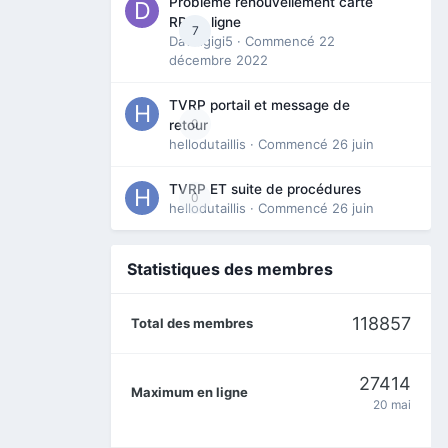
Problème renouvellement carte
RP en ligne
7
Davidgigi5
· Commencé
22
décembre 2022
TVRP portail et message de
0
retour
hellodutaillis
· Commencé
26 juin
TVRP ET suite de procédures
0
hellodutaillis
· Commencé
26 juin
Statistiques des membres
118857
Total des membres
27414
Maximum en ligne
20 mai