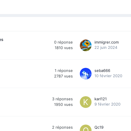
es
0
réponse
immigrer.com
22 juin 2024
1810
vues
1
réponse
seba666
10 février 2020
2787
vues
3
réponses
karl121
9 février 2020
1950
vues
2
réponses
Qc19