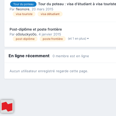
Tour du poteau : visa d'étudiant à visa tourist
Tour du poteau
Par
fleonore
,
20 mars 2015
visa touriste
visa détudiant
Post-diplôme et poste frontière
Par
o0oluckyo0o
,
4 janvier 2015
(et 1 en plus)
post-diplôme
poste frontière
En ligne récemment
0 membre est en ligne
Aucun utilisateur enregistré regarde cette page.