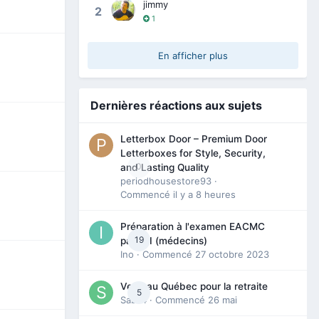
jimmy
2
1
En afficher plus
Dernières réactions aux sujets
Letterbox Door – Premium Door
Letterboxes for Style, Security,
0
and Lasting Quality
periodhousestore93
·
Commencé
il y a 8 heures
Préparation à l'examen EACMC
19
partie I (médecins)
Ino
· Commencé
27 octobre 2023
Venir au Québec pour la retraite
5
Sab74
· Commencé
26 mai