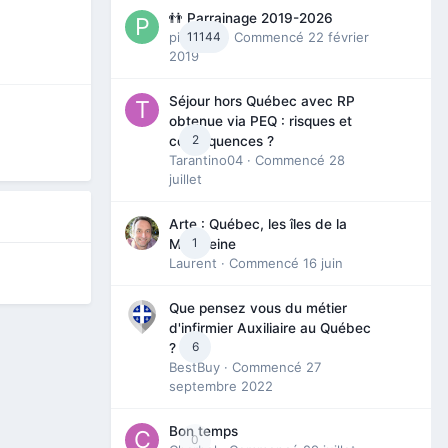
👬 Parrainage 2019-2026
piinoush
11144
· Commencé
22 février
2019
Séjour hors Québec avec RP
obtenue via PEQ : risques et
2
conséquences ?
Tarantino04
· Commencé
28
juillet
Arte : Québec, les îles de la
1
Madeleine
Laurent
· Commencé
16 juin
Que pensez vous du métier
d'infirmier Auxiliaire au Québec
6
?
BestBuy
· Commencé
27
septembre 2022
Bon temps
0