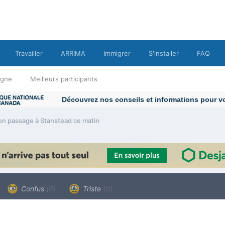
Travailler
ARRIMA
Immigrer
S'installer
FAQ
ligne
Meilleurs participants
mon passage à Stanstead ce matin
Confus
(0)
Triste
(0)