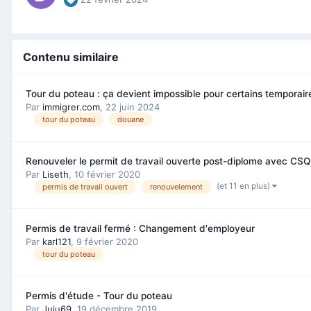
Contenu similaire
Tour du poteau : ça devient impossible pour certains temporair
Par
immigrer.com
,
22 juin 2024
tour du poteau
douane
Renouveler le permit de travail ouverte post-diplome avec CSQ
Par
Liseth
,
10 février 2020
(et 11 en plus)
permis de travail ouvert
renouvelement
Permis de travail fermé : Changement d'employeur
Par
karl121
,
9 février 2020
tour du poteau
Permis d'étude - Tour du poteau
Par
Juju69
,
19 décembre 2019