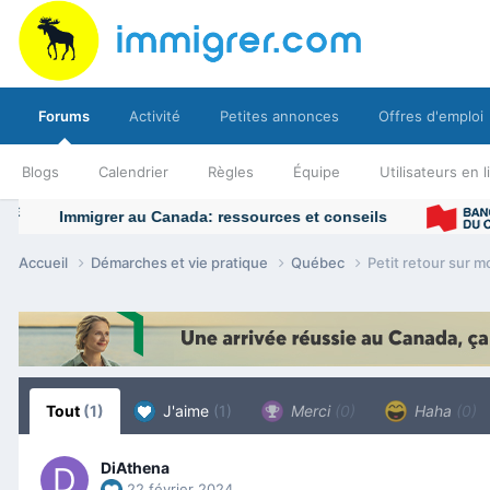
Forums
Activité
Petites annonces
Offres d'emploi
Blogs
Calendrier
Règles
Équipe
Utilisateurs en 
Accueil
Démarches et vie pratique
Québec
Petit retour sur 
Tout
(1)
J'aime
(1)
Merci
(0)
Haha
(0)
DiAthena
22 février 2024