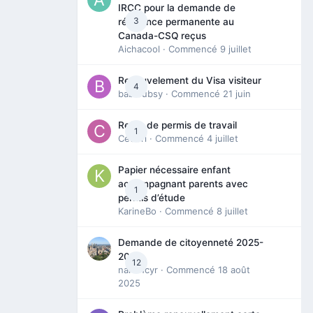
IRCC pour la demande de
3
résidence permanente au
Canada-CSQ reçus
Aichacool
· Commencé
9 juillet
Renouvelement du Visa visiteur
4
babibubsy
· Commencé
21 juin
Refus de permis de travail
1
Cedbri
· Commencé
4 juillet
Papier nécessaire enfant
accompagnant parents avec
1
permis d’étude
KarineBo
· Commencé
8 juillet
Demande de citoyenneté 2025-
2026
12
nanancyr
· Commencé
18 août
2025