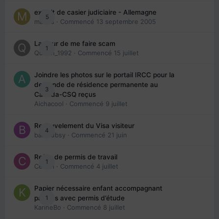
extrait de casier judiciaire - Allemagne
5
maries
· Commencé
13 septembre 2005
La peur de me faire scam
1
Queen_1992
· Commencé
15 juillet
Joindre les photos sur le portail IRCC pour la
demande de résidence permanente au
3
Canada-CSQ reçus
Aichacool
· Commencé
9 juillet
Renouvelement du Visa visiteur
4
babibubsy
· Commencé
21 juin
Refus de permis de travail
1
Cedbri
· Commencé
4 juillet
Papier nécessaire enfant accompagnant
1
parents avec permis d’étude
KarineBo
· Commencé
8 juillet