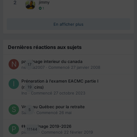
2
jimmy
1
En afficher plus
Dernières réactions aux sujets
parrainage interieur du canada
17
nedjma2007
· Commencé
27 janvier 2008
Préparation à l'examen EACMC partie I
19
(médecins)
Ino
· Commencé
27 octobre 2023
Venir au Québec pour la retraite
5
Sab74
· Commencé
26 mai
👬 Parrainage 2019-2026
11144
piinoush
· Commencé
22 février 2019