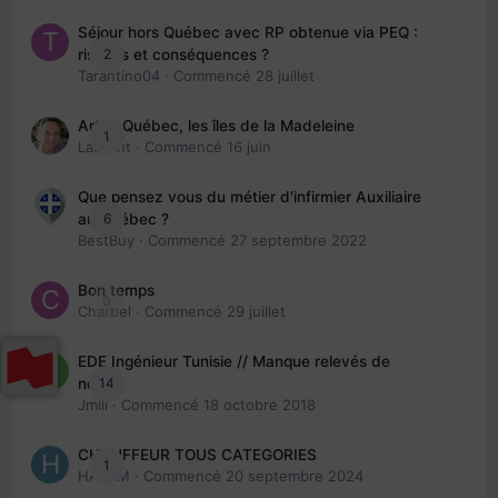
Séjour hors Québec avec RP obtenue via PEQ :
2
risques et conséquences ?
Tarantino04
· Commencé
28 juillet
Arte : Québec, les îles de la Madeleine
1
Laurent
· Commencé
16 juin
Que pensez vous du métier d'infirmier Auxiliaire
6
au Québec ?
BestBuy
· Commencé
27 septembre 2022
Bon temps
0
Charbel
· Commencé
29 juillet
EDE Ingénieur Tunisie // Manque relevés de
14
note
Jmili
· Commencé
18 octobre 2018
CHAUFFEUR TOUS CATEGORIES
1
HAZEM
· Commencé
20 septembre 2024