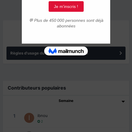
ANNONCES
Règles d'usage du forum IMMIGRER.COM
Contributeurs populaires
Semaine
1
ibnou
2