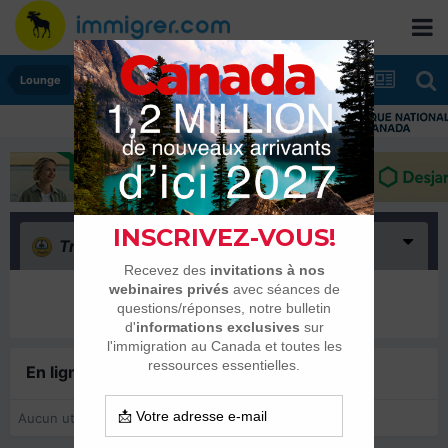
Lounge
Triste
(0)
Il n’y a encore rien ici
En ligne récemment
0 membre est en ligne
Aucun utilisateur enregistré regarde cette page.