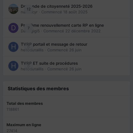
Demande de citoyenneté 2025-2026
12
nanancyr
· Commencé
18 août 2025
Problème renouvellement carte RP en ligne
7
Davidgigi5
· Commencé
22 décembre 2022
TVRP portail et message de retour
0
hellodutaillis
· Commencé
26 juin
TVRP ET suite de procédures
0
hellodutaillis
· Commencé
26 juin
Statistiques des membres
Total des membres
118861
Maximum en ligne
27414