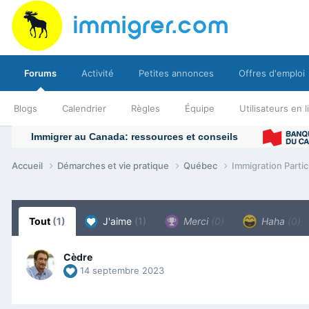
Forums
Activité
Petites annonces
Offres d'emploi
Blogs
Calendrier
Règles
Équipe
Utilisateurs en 
Accueil
Démarches et vie pratique
Québec
Immigration Partic
Tout
(1)
J'aime
(1)
Merci
(0)
Haha
(0)
Cèdre
14 septembre 2023