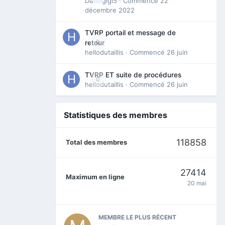
Davidgigi5
· Commencé
22
décembre 2022
TVRP portail et message de
0
retour
hellodutaillis
· Commencé
26 juin
TVRP ET suite de procédures
0
hellodutaillis
· Commencé
26 juin
Statistiques des membres
118858
Total des membres
27414
Maximum en ligne
20 mai
MEMBRE LE PLUS RÉCENT