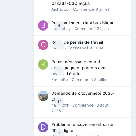
Canada-CSQ reçus
Aichacool
· Commencé
9 juillet
Renouvelement du Visa visiteur
4
babibubsy
· Commencé
21 juin
Refus de permis de travail
1
Cedbri
· Commencé
4 juillet
Papier nécessaire enfant
accompagnant parents avec
1
permis d’étude
KarineBo
· Commencé
8 juillet
Demande de citoyenneté 2025-
2026
12
nanancyr
· Commencé
18 août
2025
Problème renouvellement carte
RP en ligne
7