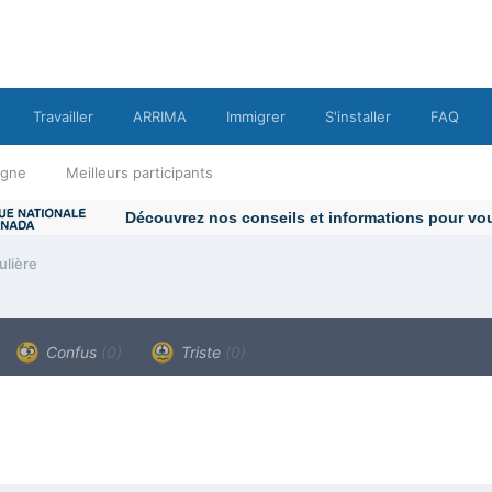
Travailler
ARRIMA
Immigrer
S'installer
FAQ
ligne
Meilleurs participants
ulière
Confus
(0)
Triste
(0)