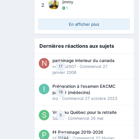
jimmy
2
1
En afficher plus
Dernières réactions aux sujets
parrainage interieur du canada
nedjma2007
17
· Commencé
27
janvier 2008
Préparation à l'examen EACMC
19
partie I (médecins)
Ino
· Commencé
27 octobre 2023
Venir au Québec pour la retraite
5
Sab74
· Commencé
26 mai
👬 Parrainage 2019-2026
piinoush
11144
· Commencé
22 février