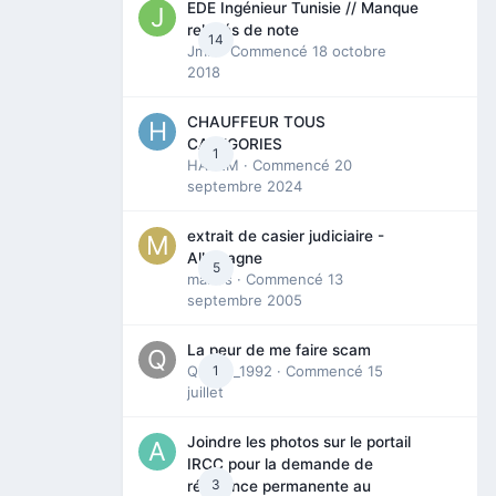
EDE Ingénieur Tunisie // Manque
relevés de note
14
Jmili
· Commencé
18 octobre
2018
CHAUFFEUR TOUS
CATEGORIES
1
HAZEM
· Commencé
20
septembre 2024
extrait de casier judiciaire -
Allemagne
5
maries
· Commencé
13
septembre 2005
La peur de me faire scam
Queen_1992
1
· Commencé
15
juillet
Joindre les photos sur le portail
IRCC pour la demande de
3
résidence permanente au