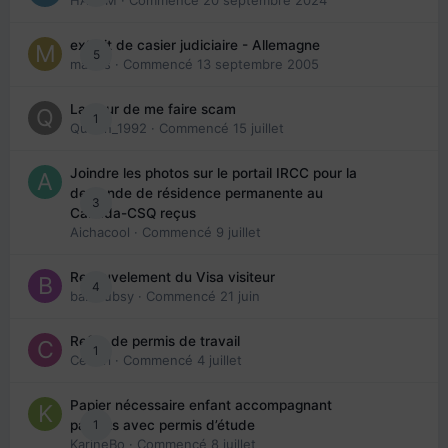
HAZEM
· Commencé
20 septembre 2024
extrait de casier judiciaire - Allemagne
5
maries
· Commencé
13 septembre 2005
La peur de me faire scam
1
Queen_1992
· Commencé
15 juillet
Joindre les photos sur le portail IRCC pour la
demande de résidence permanente au
3
Canada-CSQ reçus
Aichacool
· Commencé
9 juillet
Renouvelement du Visa visiteur
4
babibubsy
· Commencé
21 juin
Refus de permis de travail
1
Cedbri
· Commencé
4 juillet
Papier nécessaire enfant accompagnant
1
parents avec permis d’étude
KarineBo
· Commencé
8 juillet