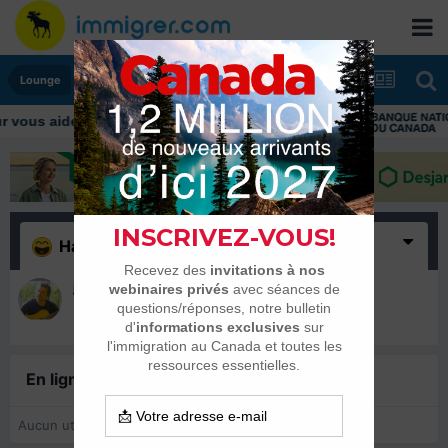
Lounge
ous aider tout au long de votre transition
Haha
(1)
jimmy
12 septembre 2023
En ligne récemment
0 membre est en ligne
Aucun utilisateur enregistré regarde cette page.