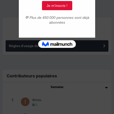
ANNONCES
Règles d'usage du forum IMMIGRER.COM
Contributeurs populaires
Semaine
1
ibnou
2