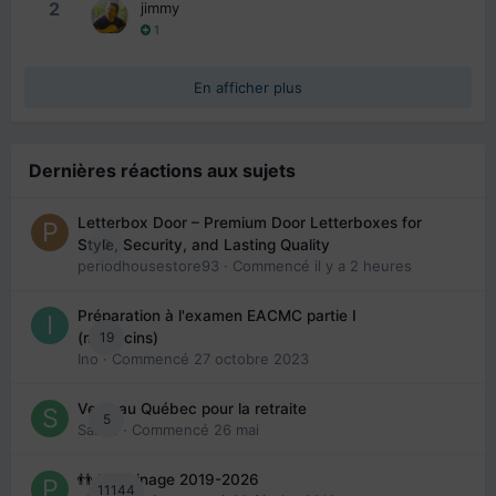
2
jimmy
1
En afficher plus
Dernières réactions aux sujets
Letterbox Door – Premium Door Letterboxes for
0
Style, Security, and Lasting Quality
periodhousestore93
· Commencé
il y a 2 heures
Préparation à l'examen EACMC partie I
19
(médecins)
Ino
· Commencé
27 octobre 2023
Venir au Québec pour la retraite
5
Sab74
· Commencé
26 mai
👬 Parrainage 2019-2026
11144