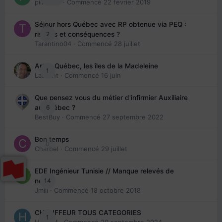
piinoush
· Commencé
22 février 2019
Séjour hors Québec avec RP obtenue via PEQ :
2
risques et conséquences ?
Tarantino04
· Commencé
28 juillet
Arte : Québec, les îles de la Madeleine
1
Laurent
· Commencé
16 juin
Que pensez vous du métier d'infirmier Auxiliaire
6
au Québec ?
BestBuy
· Commencé
27 septembre 2022
Bon temps
0
Charbel
· Commencé
29 juillet
EDE Ingénieur Tunisie // Manque relevés de
14
note
Jmili
· Commencé
18 octobre 2018
CHAUFFEUR TOUS CATEGORIES
1