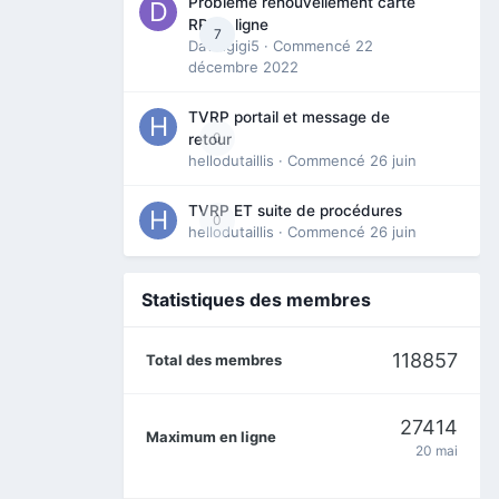
Problème renouvellement carte
RP en ligne
7
Davidgigi5
· Commencé
22
décembre 2022
TVRP portail et message de
0
retour
hellodutaillis
· Commencé
26 juin
TVRP ET suite de procédures
0
hellodutaillis
· Commencé
26 juin
Statistiques des membres
118857
Total des membres
27414
Maximum en ligne
20 mai