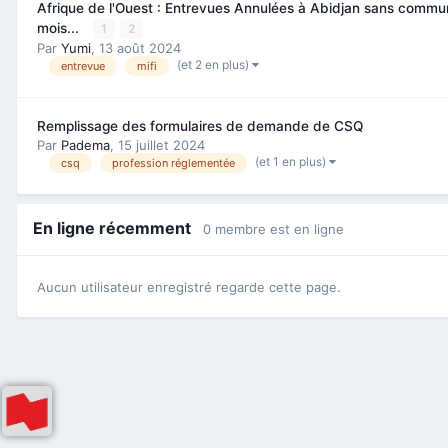
Afrique de l'Ouest : Entrevues Annulées à Abidjan sans commun
mois...
1
2
Par
Yumi
,
13 août 2024
(et 2 en plus)
entrevue
mifi
Remplissage des formulaires de demande de CSQ
Par
Padema
,
15 juillet 2024
(et 1 en plus)
csq
profession réglementée
En ligne récemment
0 membre est en ligne
Aucun utilisateur enregistré regarde cette page.