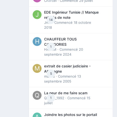
Charbel
· Commencé
29 juillet
EDE Ingénieur Tunisie // Manque
relevés de note
14
Jmili
· Commencé
18 octobre
2018
CHAUFFEUR TOUS
CATEGORIES
1
HAZEM
· Commencé
20
septembre 2024
extrait de casier judiciaire -
Allemagne
5
maries
· Commencé
13
septembre 2005
La peur de me faire scam
Queen_1992
1
· Commencé
15
juillet
Joindre les photos sur le portail