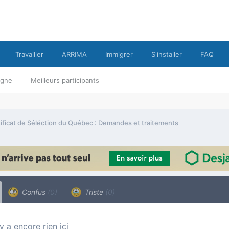
Travailler
ARRIMA
Immigrer
S'installer
FAQ
ligne
Meilleurs participants
ificat de Séléction du Québec : Demandes et traitements
Confus
(0)
Triste
(0)
n’y a encore rien ici