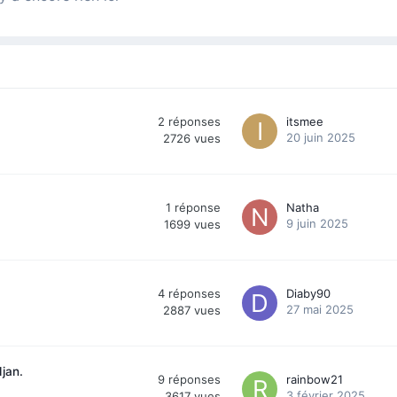
2
réponses
itsmee
20 juin 2025
2726
vues
1
réponse
Natha
9 juin 2025
1699
vues
4
réponses
Diaby90
27 mai 2025
2887
vues
jan.
9
réponses
rainbow21
3 février 2025
3617
vues