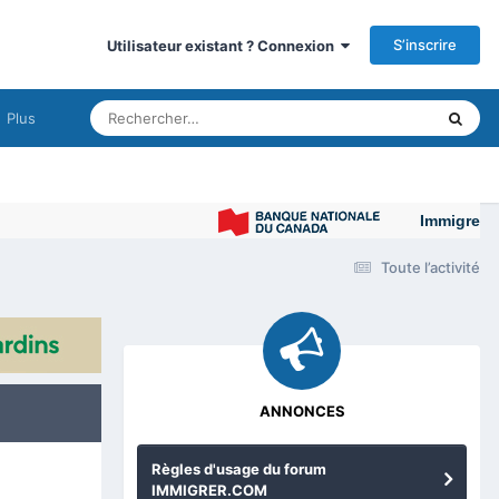
S’inscrire
Utilisateur existant ? Connexion
Plus
Immigrer au Can
Toute l’activité
ANNONCES
Règles d'usage du forum
IMMIGRER.COM