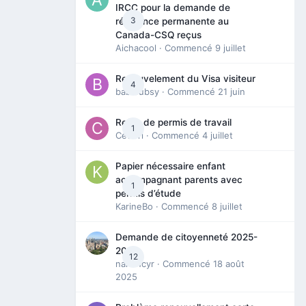
IRCC pour la demande de
3
résidence permanente au
Canada-CSQ reçus
Aichacool
· Commencé
9 juillet
Renouvelement du Visa visiteur
4
babibubsy
· Commencé
21 juin
Refus de permis de travail
1
Cedbri
· Commencé
4 juillet
Papier nécessaire enfant
accompagnant parents avec
1
permis d’étude
KarineBo
· Commencé
8 juillet
Demande de citoyenneté 2025-
2026
12
nanancyr
· Commencé
18 août
2025