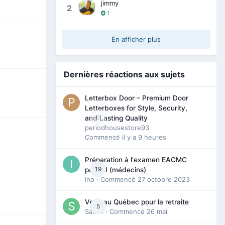
jimmy
2
1
En afficher plus
Dernières réactions aux sujets
Letterbox Door – Premium Door
Letterboxes for Style, Security,
0
and Lasting Quality
periodhousestore93
·
Commencé
il y a 9 heures
Préparation à l'examen EACMC
19
partie I (médecins)
Ino
· Commencé
27 octobre 2023
Venir au Québec pour la retraite
5
Sab74
· Commencé
26 mai