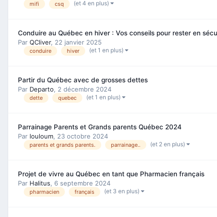
(et 4 en plus)
mifi
csq
Conduire au Québec en hiver : Vos conseils pour rester en sécu
Par
QCliver
,
22 janvier 2025
(et 1 en plus)
conduire
hiver
Partir du Québec avec de grosses dettes
Par
Departo
,
2 décembre 2024
(et 1 en plus)
dette
quebec
Parrainage Parents et Grands parents Québec 2024
Par
louloum
,
23 octobre 2024
(et 2 en plus)
parents et grands parents.
parrainage..
Projet de vivre au Québec en tant que Pharmacien français
Par
Halitus
,
6 septembre 2024
(et 3 en plus)
pharmacien
français