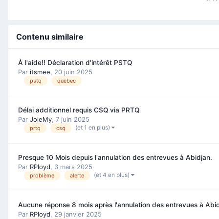
Contenu similaire
À l'aide!! Déclaration d'intérêt PSTQ
Par
itsmee
,
20 juin 2025
pstq
quebec
Délai additionnel requis CSQ via PRTQ
Par
JoieMy
,
7 juin 2025
(et 1 en plus)
prtq
csq
Presque 10 Mois depuis l'annulation des entrevues à Abidjan.
Par
RPloyd
,
3 mars 2025
(et 4 en plus)
problème
alerte
Aucune réponse 8 mois après l'annulation des entrevues à Abid
Par
RPloyd
,
29 janvier 2025