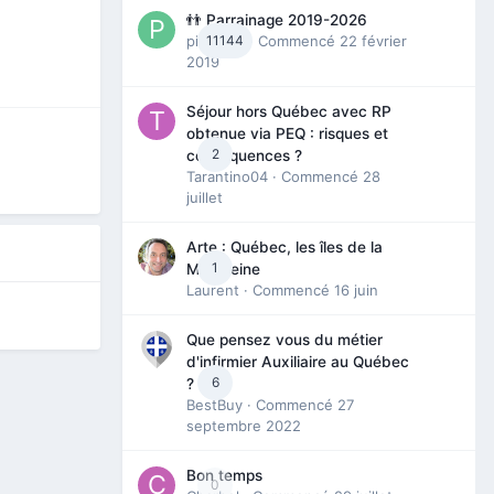
👬 Parrainage 2019-2026
piinoush
11144
· Commencé
22 février
2019
Séjour hors Québec avec RP
obtenue via PEQ : risques et
2
conséquences ?
Tarantino04
· Commencé
28
juillet
Arte : Québec, les îles de la
1
Madeleine
Laurent
· Commencé
16 juin
Que pensez vous du métier
d'infirmier Auxiliaire au Québec
6
?
BestBuy
· Commencé
27
septembre 2022
Bon temps
0