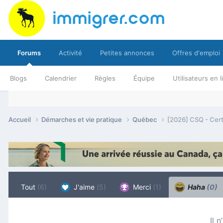
Forums
Activité
Petites annonces
Offres d'emploi
Blogs
Calendrier
Règles
Équipe
Utilisateurs en 
Accueil
Démarches et vie pratique
Québec
[2026] CSQ - Cert
Tout
(6)
J'aime
(5)
Merci
(1)
Haha
(0)
Il 