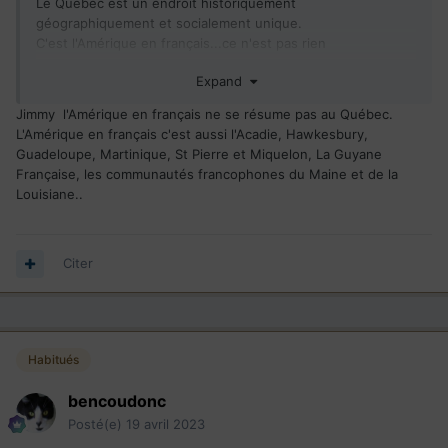
Le Québec est un endroit historiquement
géographiquement et socialement unique.
C'est l'Amérique en français...ce n'est pas rien
Expand
Il y a l'Amérique en espagnol, l'Amérique en anglais,
l'Amérique en portugais...et l'Amérique en français : le
Jimmy l'Amérique en français ne se résume pas au Québec.
Québec.
L'Amérique en français c'est aussi l'Acadie, Hawkesbury,
Guadeloupe, Martinique, St Pierre et Miquelon, La Guyane
Le Québec se fend le cul en quatre pour ‘’recruter’’ des
Française, les communautés francophones du Maine et de la
immigrants francophones…mais la discussion porte surtout
Louisiane..
sur la couleur des épinettes
Citer
Habitués
bencoudonc
Posté(e)
19 avril 2023