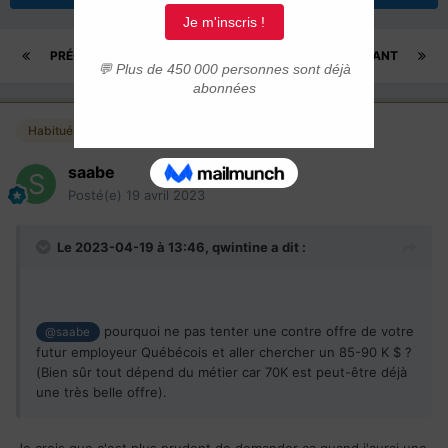
PRÉCÉDENT
Page 3 sur 9
SUIVANT
Habitués
saabe
Posté(e)
19 avril 2023
Le 2023-04-19 à 13:46,
qwintine
a dit :
pourquoi ne pas tenter une contre offre de votre
@saabe
futur employeur Québécois et aller chercher un 85-90 K $ ?
(Bien sûr tout dépend du métier car 70K est peut-être déjà
une très belle offre).