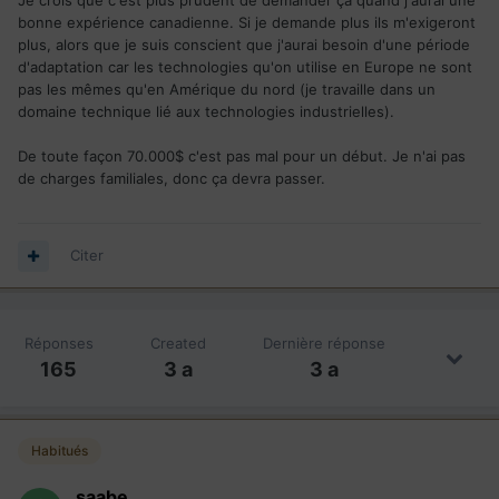
Je crois que c'est plus prudent de demander ça quand j'aurai une
bonne expérience canadienne. Si je demande plus ils m'exigeront
plus, alors que je suis conscient que j'aurai besoin d'une période
d'adaptation car les technologies qu'on utilise en Europe ne sont
pas les mêmes qu'en Amérique du nord (je travaille dans un
domaine technique lié aux technologies industrielles).
De toute façon 70.000$ c'est pas mal pour un début. Je n'ai pas
de charges familiales, donc ça devra passer.
Citer
Réponses
Created
Dernière réponse
165
3 a
3 a
Habitués
saabe