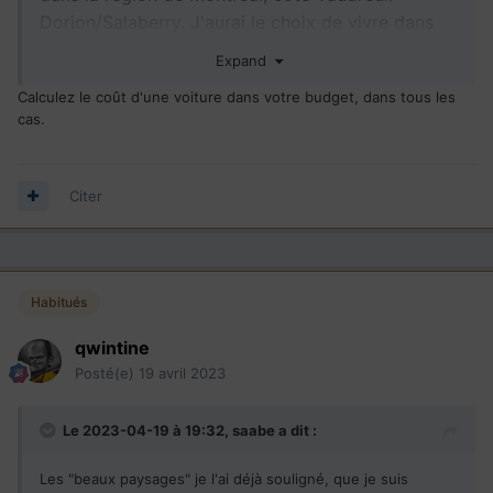
Dorion/Salaberry. J'aurai le choix de vivre dans
l'une des deux villes (voire même Chateauguay
Expand
ou l'extrême ouest de l'île de Montréal), mais je
Calculez le coût d'une voiture dans votre budget, dans tous les
vois déjà que ça va être difficile à Vaudreuil.
cas.
Citer
Habitués
qwintine
Posté(e)
19 avril 2023
Le 2023-04-19 à 19:32,
saabe
a dit :
Les "beaux paysages" je l'ai déjà souligné, que je suis