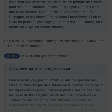
conscient que ce n'était pas la meilleure période de l'année
pour visiter le Québec. Je suis sûr qu'à partir de Mai c'est
une autre histoire. De toute façon le Québec est 3 fois
l'Espagne, et le Canada 2 fois l'Union Européenne. Si on se
lasse on peut toujours voyager vers le nord ou l'ouest, où la
nature sauvage est encore intacte,
Il n'y aurait plus de nature sauvage intacte selon vous au Québec
... les bras m'en tombe !
peux-tu corriger cette erreur ?
@jimmy
Le 2023-04-19 à 19:32,
saabe
a dit :
Pour le reste, oui, politiquement je suis plus proche des
idées de l'Alberta que de l'Ontario ou le Québec. Le social et
les impôts élevés pour financer le parasitisme ce n’est pas
ma tasse de thé. En plus j'ai été déçu par la décision de
Trudeau d'éliminer le droit des citoyens honnêtes et
respectueux de la loi de posséder des armes à feu (ils
émulent l'Europe, où seuls les délinquants sont armés).