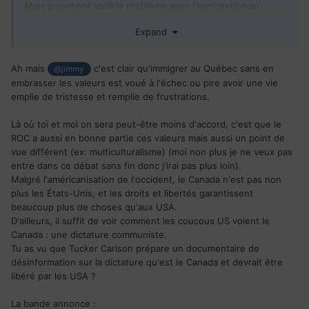
Mais justement voilà le problème avec l'immigration au
Québec.
Expand
On a tellement soif au Québec d'immigration francophone
que l'on accepte des gens qui ne s'intègreront jamais....et
qui s'en crissent de s'intégrer ou non.
Ah mais
c'est clair qu'immigrer au Québec sans en
@jimmy
Il y a pleins de gens qui immigrent au Québec en se crissant
embrasser les valeurs est voué à l'échec ou pire avoir une vie
complètement de ce qu'est la société Québécoise
emplie de tristesse et remplie de frustrations.
francophone.
Là où toi et moi on sera peut-être moins d'accord, c'est que le
Que ce soit la langue, la laïcité, le désir du Québec de
ROC a aussi en bonne partie ces valeurs mais aussi un point de
s'autogérer dans plusieurs domaines et ne pas dépendre
vue différent (ex: multiculturalisme) (moi non plus je ne veux pas
des décisions fédérales pour faire plaisirs aux anglophones
entre dans ce débat sans fin donc j'irai pas plus loin).
etc....
Malgré l'américanisation de l'occident, le Canada n'est pas non
Tout ca une grande quantité d'immigrants s'en foutent
plus les États-Unis, et les droits et libertés garantissent
complètement...a la limite ils ne sont même pas au courant
beaucoup plus de choses qu'aux USA.
que ces faits existent...même ceux que tu as cité plus haut.
D'ailleurs, il suffit de voir comment les coucous US voient le
Canada : une dictature communiste.
Dans certains cas ils ont quittés un pays de merde, dans
Tu as vu que Tucker Carlson prépare un documentaire de
d'autres cas ils sont ici pour faire de l'argent, dans d'autres
désinformation sur la dictature qu'est le Canada et devrait être
cas ils sont ici parce que ils espèrent qu'un jour a partir d'ici
libéré par les USA ?
ils vont pouvoir immigrer vers le Saint Graal, le Nirvana, la
terre promise; c'est a dire les USA .
La bande annonce :