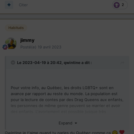
Citer
2
Habitués
jimmy
Posté(e)
19 avril 2023
Le 2023-04-19 à 20:42,
qwintine
a dit :
Pour votre info, au Québec, les droits LGBTQ+ sont en
avance par rapport au reste du monde. La population est
pour la lecture de contes par des Drag Queens aux enfants,
les personnes de même genre peuvent se marrier et avoir
des enfants. L'avortement est possible jusque très
tardivement durant la grossesse. Les femmes ont des droits
Expand
à l'égal des hommes ! La laïcité est "religion d'état".
Qwintine je t'aime quand tu parles du Québec comme ca