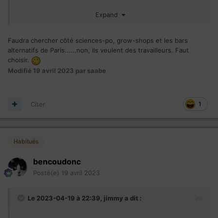
Ils ne vivent pas ici dans leur tête.
Expand
Tsé ma douce moitié lorsqu'elle est fâchée contre moi elle
me dit : ''parfois t'es la, mais t'es pas la''
Faudra chercher côté sciences-po, grow-shops et les bars
alternatifs de Paris......non, ils veulent des travailleurs. Faut
Mais bon attention je parle pas de la majorité des
choisir.
immigrants, c'est quelques uns...mais trop de quelques uns
Modifié
19 avril 2023
par saabe
!
Citer
1
Habitués
bencoudonc
Posté(e)
19 avril 2023
Le 2023-04-19 à 22:39,
jimmy
a dit :