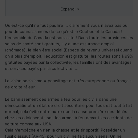
Mais je reste francophone et je préfère vivre en Français.
Expand
(Peut-être trop vieux pour perdre des années à
perfectionner mon anglais).
Qu'est-ce qu'il ne faut pas lire ... clairement vous n'avez pas ou
peu de connaissances de ce qu'est le Québec et le Canada !
L'ensemble du Canada est socialiste ! Dans toute les provinces les
soins de santé sont gratuits, il y a une assurance emploi
(chômage), le bien être social (Espèce de revenu universel quand
on a plus d'emploi), l'éducation est gratuite, les routes sont à 99%
gratuites payées par la collectivité, les familles ont des avantages
et services payés par la collectivité, ...
La vision socialisme = parasitage est très européenne ou français
de droite râleur.
Le bannissement des armes à feu pour les civils dans une
démocratie et un état de droit sécuritaire pour tous est tout à fait
normal, cela évite entre autre que la cause première des décès
chez les adolescents soit les armes à feu devant les accidents de
voiture comme aux USA.
Cela n'empêche en rien la chasse et le tir sportif. Posséder un
fusil d'assaut (
AR
-15) pour un civil ne fait aucun sens. On ne