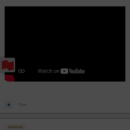
Et donc les petites préoccupations identitaires, les petites
préoccupations quand a la place des femmes dans la
société, les petites préoccupations quand a la préservations
de la langue française...tout ca leur passe mille mètres par
dessus la tête.
Et je le comprend...si tu as réussi a quitter un pays de
merde ou il n'y a pas d'avenir, je comprend que tu as bien
d'autres préoccupations.
Le problème c'est que nous en favorisant une immigration
francophone on pense que AUTOMATIQUEMENT ces
immigrants seront intégrables facilement et donc
adhèreront a nos valeurs.
Graves erreurs
Citer
Habitués