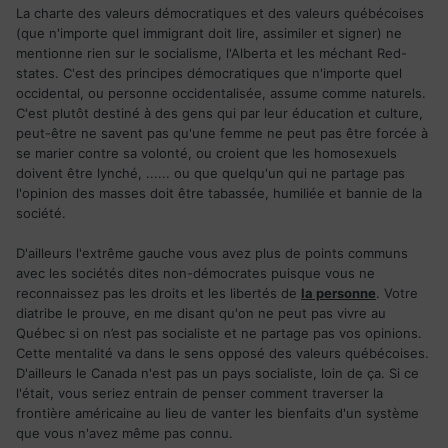
La charte des valeurs démocratiques et des valeurs québécoises
(que n'importe quel immigrant doit lire, assimiler et signer) ne
mentionne rien sur le socialisme, l'Alberta et les méchant Red-
states. C'est des principes démocratiques que n'importe quel
occidental, ou personne occidentalisée, assume comme naturels.
C'est plutôt destiné à des gens qui par leur éducation et culture,
peut-être ne savent pas qu'une femme ne peut pas être forcée à
se marier contre sa volonté, ou croient que les homosexuels
doivent être lynché, ...... ou que quelqu'un qui ne partage pas
l'opinion des masses doit être tabassée, humiliée et bannie de la
société.
D'ailleurs l'extrême gauche vous avez plus de points communs
avec les sociétés dites non-démocrates puisque vous ne
reconnaissez pas les droits et les libertés de
la personne
. Votre
diatribe le prouve, en me disant qu'on ne peut pas vivre au
Québec si on n’est pas socialiste et ne partage pas vos opinions.
Cette mentalité va dans le sens opposé des valeurs québécoises.
D'ailleurs le Canada n'est pas un pays socialiste, loin de ça. Si ce
l'était, vous seriez entrain de penser comment traverser la
frontière américaine au lieu de vanter les bienfaits d'un système
que vous n'avez même pas connu.