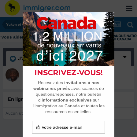
Yukon et Grand nord
us aider tout au long de votre transition
J'aime
(1)
5magic
10 avril 2023
En ligne récemment
0 membre est en ligne
Aucun utilisateur enregistré regarde cette page.