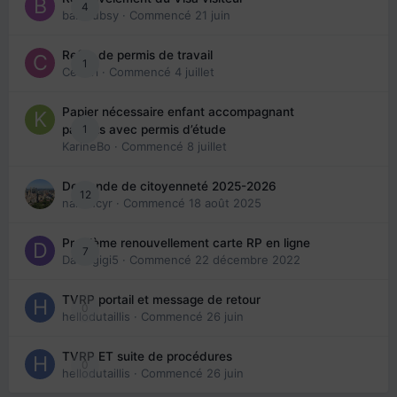
4
babibubsy
· Commencé
21 juin
Refus de permis de travail
1
Cedbri
· Commencé
4 juillet
Papier nécessaire enfant accompagnant
1
parents avec permis d’étude
KarineBo
· Commencé
8 juillet
Demande de citoyenneté 2025-2026
12
nanancyr
· Commencé
18 août 2025
Problème renouvellement carte RP en ligne
7
Davidgigi5
· Commencé
22 décembre 2022
TVRP portail et message de retour
0
hellodutaillis
· Commencé
26 juin
TVRP ET suite de procédures
0
hellodutaillis
· Commencé
26 juin