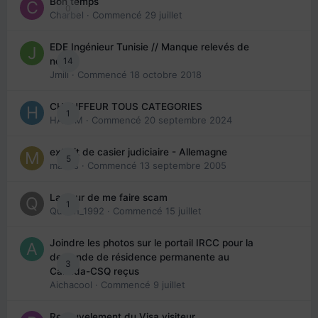
Bon temps
0
Charbel
· Commencé
29 juillet
EDE Ingénieur Tunisie // Manque relevés de
14
note
Jmili
· Commencé
18 octobre 2018
CHAUFFEUR TOUS CATEGORIES
1
HAZEM
· Commencé
20 septembre 2024
extrait de casier judiciaire - Allemagne
5
maries
· Commencé
13 septembre 2005
La peur de me faire scam
1
Queen_1992
· Commencé
15 juillet
Joindre les photos sur le portail IRCC pour la
demande de résidence permanente au
3
Canada-CSQ reçus
Aichacool
· Commencé
9 juillet
Renouvelement du Visa visiteur