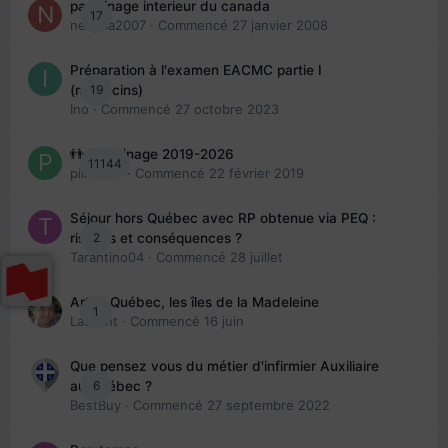
parrainage interieur du canada
17
nedjma2007
· Commencé
27 janvier 2008
Préparation à l'examen EACMC partie I
19
(médecins)
Ino
· Commencé
27 octobre 2023
👬 Parrainage 2019-2026
11144
piinoush
· Commencé
22 février 2019
Séjour hors Québec avec RP obtenue via PEQ :
2
risques et conséquences ?
Tarantino04
· Commencé
28 juillet
Arte : Québec, les îles de la Madeleine
1
Laurent
· Commencé
16 juin
Que pensez vous du métier d'infirmier Auxiliaire
6
au Québec ?
BestBuy
· Commencé
27 septembre 2022