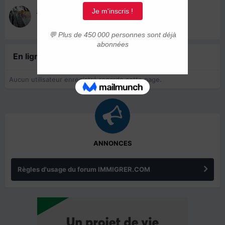
juetben
15 janvier 2023
En ligne récemment
0 membre est en ligne
Aucun utilisateur enregistré regarde cette page.
ANNONCES
Règles d'usage du forum IMMIGRER.COM