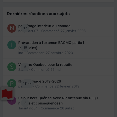
Dernières réactions aux sujets
parrainage interieur du canada
17
nedjma2007
· Commencé
27 janvier 2008
Préparation à l'examen EACMC partie I
19
(médecins)
Ino
· Commencé
27 octobre 2023
Venir au Québec pour la retraite
5
Sab74
· Commencé
26 mai
👬 Parrainage 2019-2026
11144
piinoush
· Commencé
22 février 2019
Séjour hors Québec avec RP obtenue via PEQ :
2
risques et conséquences ?
Tarantino04
· Commencé
28 juillet