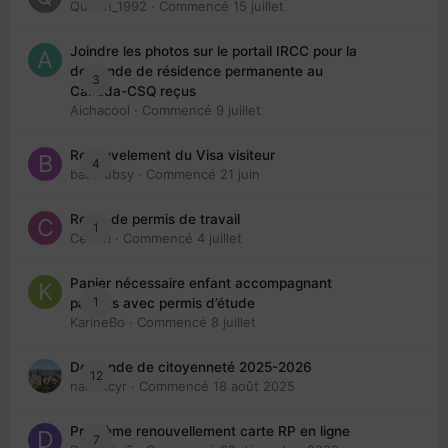
Queen_1992
· Commencé
15 juillet
Joindre les photos sur le portail IRCC pour la
demande de résidence permanente au
3
Canada-CSQ reçus
Aichacool
· Commencé
9 juillet
Renouvelement du Visa visiteur
4
babibubsy
· Commencé
21 juin
Refus de permis de travail
1
Cedbri
· Commencé
4 juillet
Papier nécessaire enfant accompagnant
1
parents avec permis d’étude
KarineBo
· Commencé
8 juillet
Demande de citoyenneté 2025-2026
12
nanancyr
· Commencé
18 août 2025
Problème renouvellement carte RP en ligne
7