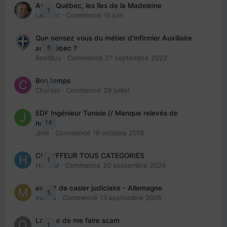
Arte : Québec, les îles de la Madeleine
1
Laurent
· Commencé
16 juin
Que pensez vous du métier d'infirmier Auxiliaire
6
au Québec ?
BestBuy
· Commencé
27 septembre 2022
Bon temps
0
Charbel
· Commencé
29 juillet
EDE Ingénieur Tunisie // Manque relevés de
14
note
Jmili
· Commencé
18 octobre 2018
CHAUFFEUR TOUS CATEGORIES
1
HAZEM
· Commencé
20 septembre 2024
extrait de casier judiciaire - Allemagne
5
maries
· Commencé
13 septembre 2005
La peur de me faire scam
1