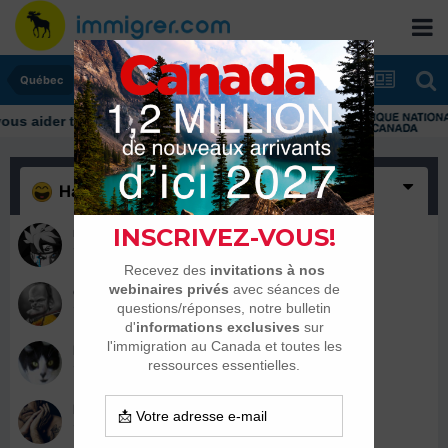
Québec
Haha
(5)
mcromeo
16 janvier 2023
qwintine
16 janvier 2023
bencoudonc
16 janvier 2023
kjaerlighet
15 janvier 2023