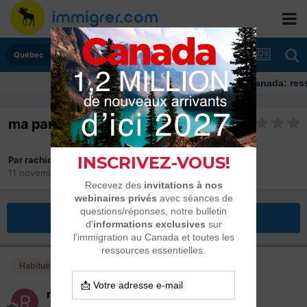
Québec
Immigrer au Canada: ressourc
ma part du gateau est la
Par
rachid
11 novembre 2004
dans
Québec
Répondre à ce sujet
Habitués
rachid