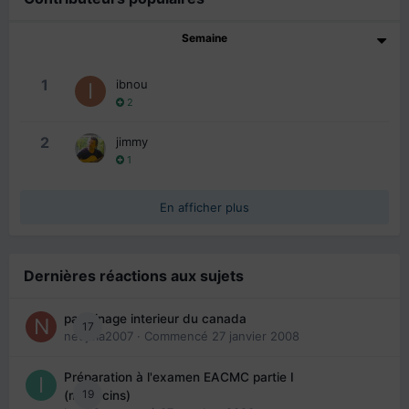
Semaine
1
ibnou
2
2
jimmy
1
En afficher plus
Dernières réactions aux sujets
parrainage interieur du canada
17
nedjma2007
· Commencé
27 janvier 2008
Préparation à l'examen EACMC partie I
19
(médecins)