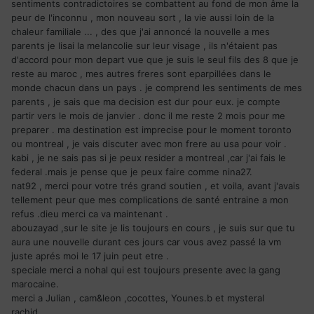
sentiments contradictoires se combattent au fond de mon âme la
peur de l'inconnu , mon nouveau sort , la vie aussi loin de la
chaleur familiale ... , des que j'ai annoncé la nouvelle a mes
parents je lisai la melancolie sur leur visage , ils n'étaient pas
d'accord pour mon depart vue que je suis le seul fils des 8 que je
reste au maroc , mes autres freres sont eparpillées dans le
monde chacun dans un pays . je comprend les sentiments de mes
parents , je sais que ma decision est dur pour eux. je compte
partir vers le mois de janvier . donc il me reste 2 mois pour me
preparer . ma destination est imprecise pour le moment toronto
ou montreal , je vais discuter avec mon frere au usa pour voir .
kabi , je ne sais pas si je peux resider a montreal ,car j'ai fais le
federal .mais je pense que je peux faire comme nina27.
nat92 , merci pour votre trés grand soutien , et voila, avant j'avais
tellement peur que mes complications de santé entraine a mon
refus .dieu merci ca va maintenant .
abouzayad ,sur le site je lis toujours en cours , je suis sur que tu
aura une nouvelle durant ces jours car vous avez passé la vm
juste aprés moi le 17 juin peut etre .
speciale merci a nohal qui est toujours presente avec la gang
marocaine.
merci a Julian , cam&leon ,cocottes, Younes.b et mysteral
rachid