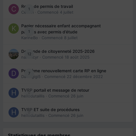
Refus de permis de travail
1
Cedbri
· Commencé
4 juillet
Papier nécessaire enfant accompagnant
1
parents avec permis d’étude
KarineBo
· Commencé
8 juillet
Demande de citoyenneté 2025-2026
12
nanancyr
· Commencé
18 août 2025
Problème renouvellement carte RP en ligne
7
Davidgigi5
· Commencé
22 décembre 2022
TVRP portail et message de retour
0
hellodutaillis
· Commencé
26 juin
TVRP ET suite de procédures
0
hellodutaillis
· Commencé
26 juin
Statistiques des membres