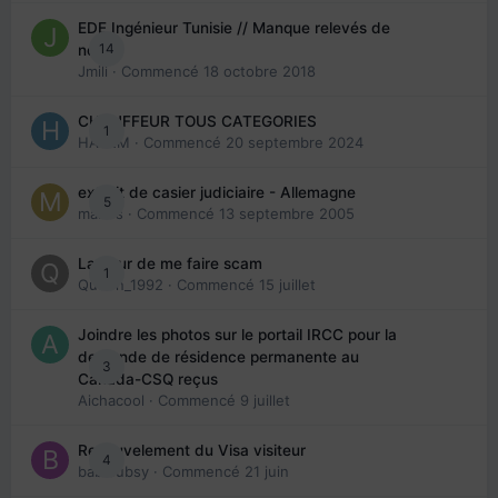
EDE Ingénieur Tunisie // Manque relevés de
14
note
Jmili
· Commencé
18 octobre 2018
CHAUFFEUR TOUS CATEGORIES
1
HAZEM
· Commencé
20 septembre 2024
extrait de casier judiciaire - Allemagne
5
maries
· Commencé
13 septembre 2005
La peur de me faire scam
1
Queen_1992
· Commencé
15 juillet
Joindre les photos sur le portail IRCC pour la
demande de résidence permanente au
3
Canada-CSQ reçus
Aichacool
· Commencé
9 juillet
Renouvelement du Visa visiteur
4
babibubsy
· Commencé
21 juin