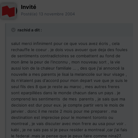
Invité
Posté(e)
13 novembre 2004
rachid a dit :
salut merci infiniment pour ce que vous avez écris , cela
rechauffe le coeur . je dois vous avouer que deja des foules
de sentiments contradictoires se combattent au fond de
mon âme la peur de l'inconnu , mon nouveau sort , la vie
aussi loin de la chaleur familiale ... , des que j'ai annoncé la
nouvelle a mes parents je lisai la melancolie sur leur visage ,
ils n'étaient pas d'accord pour mon depart vue que je suis le
seul fils des 8 que je reste au maroc , mes autres freres
sont eparpillées dans le monde chacun dans un pays . je
comprend les sentiments de mes parents , je sais que ma
decision est dur pour eux. je compte partir vers le mois de
janvier . donc il me reste 2 mois pour me preparer . ma
destination est imprecise pour le moment toronto ou
montreal , je vais discuter avec mon frere au usa pour voir .
kabi , je ne sais pas si je peux resider a montreal ,car j'ai fais
le federal .mais je pense que je peux faire comme nina27.