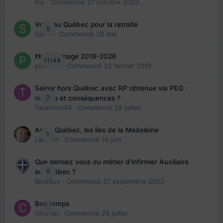
Ino
· Commencé
27 octobre 2023
Venir au Québec pour la retraite
5
Sab74
· Commencé
26 mai
👬 Parrainage 2019-2026
11144
piinoush
· Commencé
22 février 2019
Séjour hors Québec avec RP obtenue via PEQ :
2
risques et conséquences ?
Tarantino04
· Commencé
28 juillet
Arte : Québec, les îles de la Madeleine
1
Laurent
· Commencé
16 juin
Que pensez vous du métier d'infirmier Auxiliaire
6
au Québec ?
BestBuy
· Commencé
27 septembre 2022
Bon temps
0
Charbel
· Commencé
29 juillet