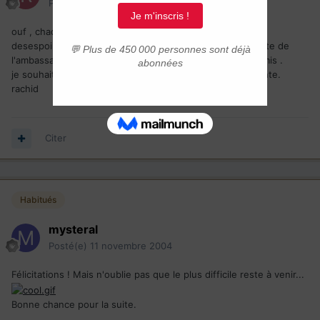
Posté(e)
11 novembre 2004
ouf , chaque chose à un fin , aprés tant d'attente et de
desespoir...... je n'ai pas besoin de lire decision prise a site de
l'ambassade , ma brune est la
mon visa est pret a être emis .
je souhaite des bonnes nouvelles pour nos amis en attente.
rachid
Citer
Habitués
mysteral
Posté(e)
11 novembre 2004
Félicitations ! Mais n'oublie pas que le plus difficile reste à venir...
Bonne chance pour la suite.