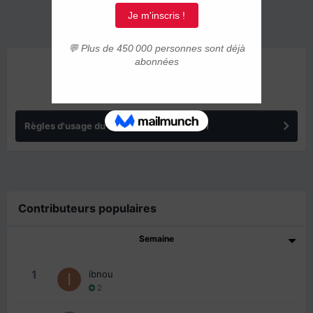
ANNONCES
Règles d'usage du forum IMMIGRER.COM
Contributeurs populaires
Semaine
1
ibnou
2