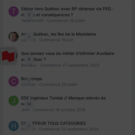
Séjour hors Québec avec RP obtenue via PEQ :
2
risques et conséquences ?
Tarantino04
· Commencé
28 juillet
Arte : Québec, les îles de la Madeleine
1
Laurent
· Commencé
16 juin
Que pensez vous du métier d'infirmier Auxiliaire
6
au Québec ?
BestBuy
· Commencé
27 septembre 2022
Bon temps
0
Charbel
· Commencé
29 juillet
EDE Ingénieur Tunisie // Manque relevés de
14
note
Jmili
· Commencé
18 octobre 2018
CHAUFFEUR TOUS CATEGORIES
1
HAZEM
· Commencé
20 septembre 2024