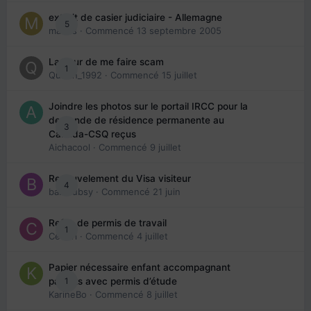
extrait de casier judiciaire - Allemagne
5
maries
· Commencé
13 septembre 2005
La peur de me faire scam
1
Queen_1992
· Commencé
15 juillet
Joindre les photos sur le portail IRCC pour la
demande de résidence permanente au
3
Canada-CSQ reçus
Aichacool
· Commencé
9 juillet
Renouvelement du Visa visiteur
4
babibubsy
· Commencé
21 juin
Refus de permis de travail
1
Cedbri
· Commencé
4 juillet
Papier nécessaire enfant accompagnant
1
parents avec permis d’étude
KarineBo
· Commencé
8 juillet