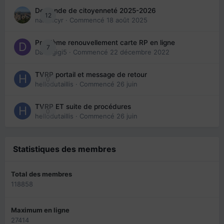
Demande de citoyenneté 2025-2026
12
nanancyr
· Commencé
18 août 2025
Problème renouvellement carte RP en ligne
7
Davidgigi5
· Commencé
22 décembre 2022
TVRP portail et message de retour
0
hellodutaillis
· Commencé
26 juin
TVRP ET suite de procédures
0
hellodutaillis
· Commencé
26 juin
Statistiques des membres
Total des membres
118858
Maximum en ligne
27414