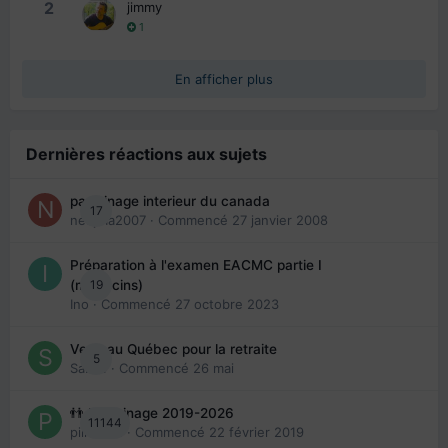
2
jimmy
1
En afficher plus
Dernières réactions aux sujets
parrainage interieur du canada
17
nedjma2007
· Commencé
27 janvier 2008
Préparation à l'examen EACMC partie I
19
(médecins)
Ino
· Commencé
27 octobre 2023
Venir au Québec pour la retraite
5
Sab74
· Commencé
26 mai
👬 Parrainage 2019-2026
11144
piinoush
· Commencé
22 février 2019