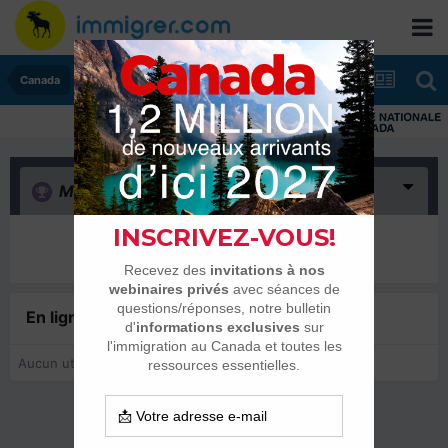
Canada
Merci
(0)
Il n’y a encore rien ici
En ligne récemment
0 membre est en ligne
Aucun utilisateur enregistré regarde cette page.