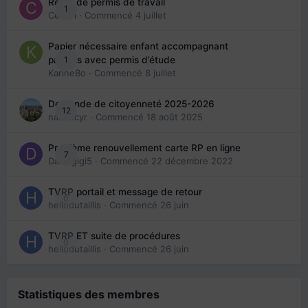
Refus de permis de travail
1
Cedbri
· Commencé
4 juillet
Papier nécessaire enfant accompagnant
1
parents avec permis d’étude
KarineBo
· Commencé
8 juillet
Demande de citoyenneté 2025-2026
12
nanancyr
· Commencé
18 août 2025
Problème renouvellement carte RP en ligne
7
Davidgigi5
· Commencé
22 décembre 2022
TVRP portail et message de retour
0
hellodutaillis
· Commencé
26 juin
TVRP ET suite de procédures
0
hellodutaillis
· Commencé
26 juin
Statistiques des membres