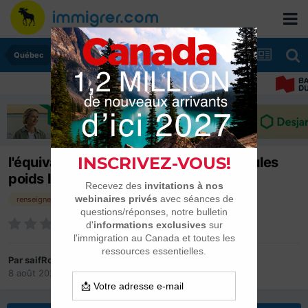
Québec
l'équivalence d'un électricien de véhicules
poids lourds au Canada
renseignement
Par
saifRouis
8 août 2022
dans
Québec