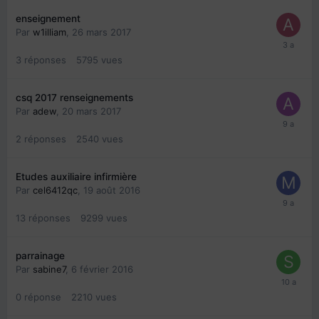
enseignement
Par
w1illiam
,
26 mars 2017
3
réponses
5795
vues
csq 2017 renseignements
Par
adew
,
20 mars 2017
2
réponses
2540
vues
Etudes auxiliaire infirmière
Par
cel6412qc
,
19 août 2016
13
réponses
9299
vues
parrainage
Par
sabine7
,
6 février 2016
0
réponse
2210
vues