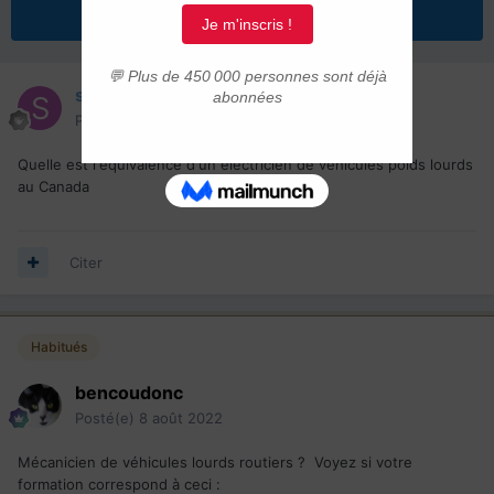
Répondre à ce sujet
saifRouis
Posté(e)
8 août 2022
Quelle est l'équivalence d'un électricien de véhicules poids lourds
au Canada
Citer
Habitués
bencoudonc
Posté(e)
8 août 2022
Mécanicien de véhicules lourds routiers ? Voyez si votre
formation correspond à ceci
: