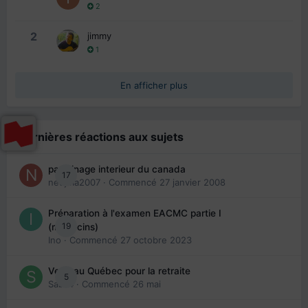
2
2
jimmy
1
En afficher plus
Dernières réactions aux sujets
parrainage interieur du canada
17
nedjma2007
· Commencé
27 janvier 2008
Préparation à l'examen EACMC partie I
19
(médecins)
Ino
· Commencé
27 octobre 2023
Venir au Québec pour la retraite
5
Sab74
· Commencé
26 mai