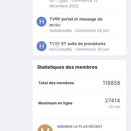
Davidgigi5
· Commencé
22
décembre 2022
TVRP portail et message de
0
retour
hellodutaillis
· Commencé
26 juin
TVRP ET suite de procédures
0
hellodutaillis
· Commencé
26 juin
Statistiques des membres
118858
Total des membres
27414
Maximum en ligne
20 mai
MEMBRE LE PLUS RÉCENT