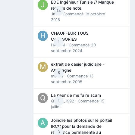
EDE Ingénieur Tunisie // Manque
relevés de note
14
Jmili
· Commencé
18 octobre
2018
CHAUFFEUR TOUS
CATEGORIES
1
HAZEM
· Commencé
20
septembre 2024
extrait de casier judiciaire -
Allemagne
5
maries
· Commencé
13
septembre 2005
La peur de me faire scam
Queen_1992
1
· Commencé
15
juillet
Joindre les photos sur le portail
IRCC pour la demande de
3
résidence permanente au