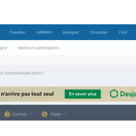
Travailler
ARRIMA
Immigrer
S'installer
FAQ
ligne
Meilleurs participants
é internationale (pmi+)
Confus
(0)
Triste
(0)