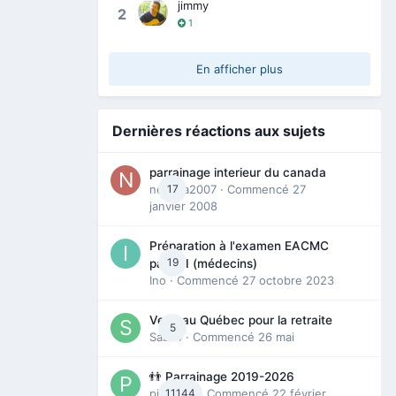
jimmy
2
1
En afficher plus
Dernières réactions aux sujets
parrainage interieur du canada
nedjma2007
17
· Commencé
27
janvier 2008
Préparation à l'examen EACMC
19
partie I (médecins)
Ino
· Commencé
27 octobre 2023
Venir au Québec pour la retraite
5
Sab74
· Commencé
26 mai
👬 Parrainage 2019-2026
piinoush
11144
· Commencé
22 février