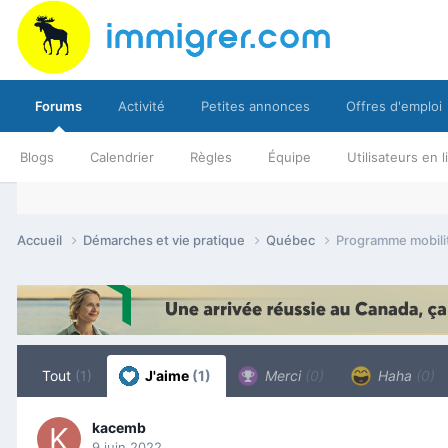
Forums
Activité
Petites annonces
Offres d'emploi
Blogs
Calendrier
Règles
Équipe
Utilisateurs en 
Accueil
Démarches et vie pratique
Québec
Programme mobilit
Tout
(1)
J'aime
(1)
Merci
(0)
Haha
(0)
kacemb
9 juin 2022