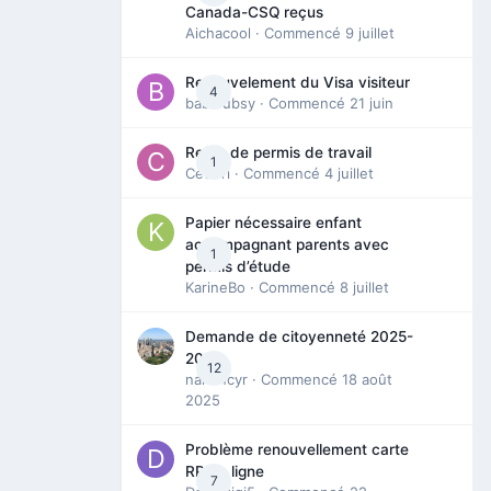
Canada-CSQ reçus
Aichacool
· Commencé
9 juillet
Renouvelement du Visa visiteur
4
babibubsy
· Commencé
21 juin
Refus de permis de travail
1
Cedbri
· Commencé
4 juillet
Papier nécessaire enfant
accompagnant parents avec
1
permis d’étude
KarineBo
· Commencé
8 juillet
Demande de citoyenneté 2025-
2026
12
nanancyr
· Commencé
18 août
2025
Problème renouvellement carte
RP en ligne
7