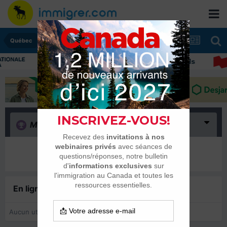
Québec
Immigrer au Canada: ressources et conseils
Merci
(0)
Il n’y a encore rien ici
En ligne récemment
0 membre est en ligne
Aucun utilisateur enregistré regarde cette page.