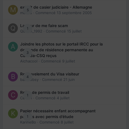
extrait de casier judiciaire - Allemagne
5
maries
· Commencé
13 septembre 2005
La peur de me faire scam
1
Queen_1992
· Commencé
15 juillet
Joindre les photos sur le portail IRCC pour la
demande de résidence permanente au
3
Canada-CSQ reçus
Aichacool
· Commencé
9 juillet
Renouvelement du Visa visiteur
4
babibubsy
· Commencé
21 juin
Refus de permis de travail
1
Cedbri
· Commencé
4 juillet
Papier nécessaire enfant accompagnant
1
parents avec permis d’étude
KarineBo
· Commencé
8 juillet