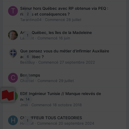
Séjour hors Québec avec RP obtenue via PEQ :
2
risques et conséquences ?
Tarantino04
· Commencé
28 juillet
Arte : Québec, les îles de la Madeleine
1
Laurent
· Commencé
16 juin
Que pensez vous du métier d'infirmier Auxiliaire
6
au Québec ?
BestBuy
· Commencé
27 septembre 2022
Bon temps
0
Charbel
· Commencé
29 juillet
EDE Ingénieur Tunisie // Manque relevés de
14
note
Jmili
· Commencé
18 octobre 2018
CHAUFFEUR TOUS CATEGORIES
1
HAZEM
· Commencé
20 septembre 2024