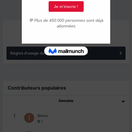
ANNONCES
Règles d'usage du forum IMMIGRER.COM
Contributeurs populaires
Semaine
1
ibnou
2