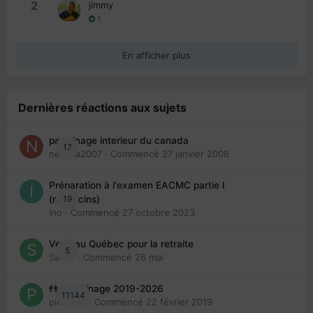
2
jimmy
1
En afficher plus
Dernières réactions aux sujets
parrainage interieur du canada
17
nedjma2007
· Commencé
27 janvier 2008
Préparation à l'examen EACMC partie I
19
(médecins)
Ino
· Commencé
27 octobre 2023
Venir au Québec pour la retraite
5
Sab74
· Commencé
26 mai
👬 Parrainage 2019-2026
11144
piinoush
· Commencé
22 février 2019