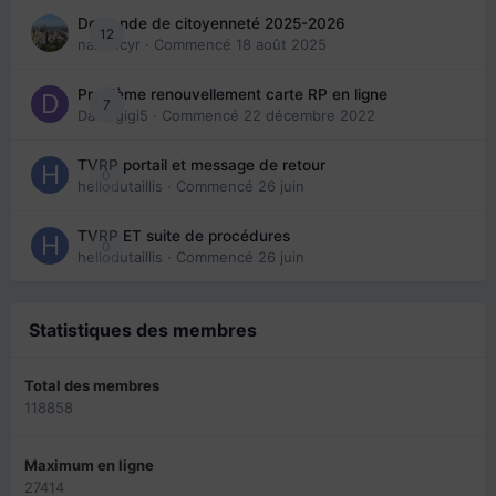
Demande de citoyenneté 2025-2026
12
nanancyr
· Commencé
18 août 2025
Problème renouvellement carte RP en ligne
7
Davidgigi5
· Commencé
22 décembre 2022
TVRP portail et message de retour
0
hellodutaillis
· Commencé
26 juin
TVRP ET suite de procédures
0
hellodutaillis
· Commencé
26 juin
Statistiques des membres
Total des membres
118858
Maximum en ligne
27414