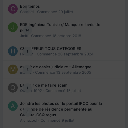
Bon temps
0
Charbel
· Commencé
29 juillet
EDE Ingénieur Tunisie // Manque relevés de
14
note
Jmili
· Commencé
18 octobre 2018
CHAUFFEUR TOUS CATEGORIES
1
HAZEM
· Commencé
20 septembre 2024
extrait de casier judiciaire - Allemagne
5
maries
· Commencé
13 septembre 2005
La peur de me faire scam
1
Queen_1992
· Commencé
15 juillet
Joindre les photos sur le portail IRCC pour la
demande de résidence permanente au
3
Canada-CSQ reçus
Aichacool
· Commencé
9 juillet