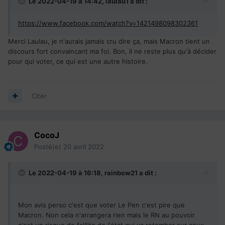
Le 2022-04-19 à 14:42,
laulau1
a dit :
https://www.facebook.com/watch?v=1421498098302361
Merci Laulau, je n'aurais jamais cru dire ça, mais Macron tient un
discours fort convaincant ma foi. Bon, il ne reste plus qu'à décider
pour qui voter, ce qui est une autre histoire.
Citer
CocoJ
Posté(e)
20 avril 2022
Le 2022-04-19 à 16:18,
rainbow21
a dit :
Mon avis perso c'est que voter Le Pen c'est pire que
Macron. Non cela n'arrangera rien mais le RN au pouvoir
c'est un risque de faillite de l'état qui va retomber sur ceux