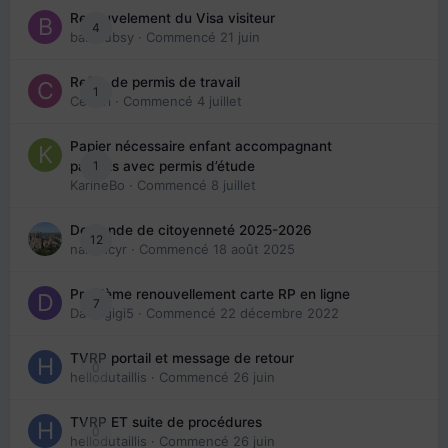
Renouvelement du Visa visiteur
4
babibubsy
· Commencé
21 juin
Refus de permis de travail
1
Cedbri
· Commencé
4 juillet
Papier nécessaire enfant accompagnant
1
parents avec permis d’étude
KarineBo
· Commencé
8 juillet
Demande de citoyenneté 2025-2026
12
nanancyr
· Commencé
18 août 2025
Problème renouvellement carte RP en ligne
7
Davidgigi5
· Commencé
22 décembre 2022
TVRP portail et message de retour
0
hellodutaillis
· Commencé
26 juin
TVRP ET suite de procédures
0
hellodutaillis
· Commencé
26 juin