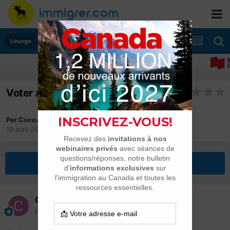
Lounge
Voter au deuxième tour ou pas
Par
CocoJ
19 avril 2022
dans
Lounge
Répondre à ce sujet
CocoJ
Posté(e)
19 avril 2022