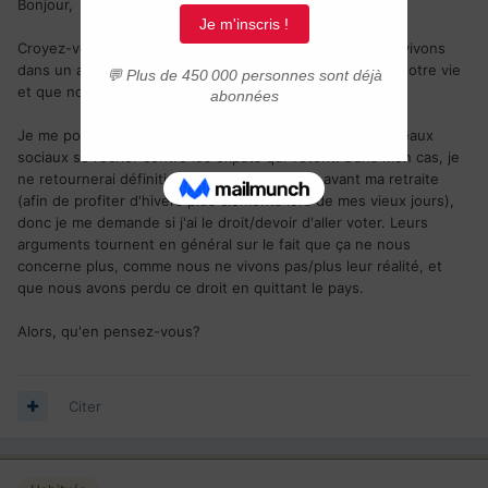
Bonjour,
Croyez-vous qu'il est pertinent de voter alors que nous vivons
dans un autre pays? Surtout dans les cas où on a refait notre vie
et que nous ne pensons pas revenir en France?
Je me posais la question, car j'ai vu plusieurs sur les réseaux
sociaux se récrier contre les expats qui votent. Dans mon cas, je
ne retournerai définitivement pas en France avant ma retraite
(afin de profiter d'hivers plus cléments lors de mes vieux jours),
donc je me demande si j'ai le droit/devoir d'aller voter. Leurs
arguments tournent en général sur le fait que ça ne nous
concerne plus, comme nous ne vivons pas/plus leur réalité, et
que nous avons perdu ce droit en quittant le pays.
Alors, qu'en pensez-vous?
Citer