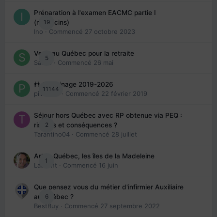
Préparation à l'examen EACMC partie I
19
(médecins)
Ino
· Commencé
27 octobre 2023
Venir au Québec pour la retraite
5
Sab74
· Commencé
26 mai
👬 Parrainage 2019-2026
11144
piinoush
· Commencé
22 février 2019
Séjour hors Québec avec RP obtenue via PEQ :
2
risques et conséquences ?
Tarantino04
· Commencé
28 juillet
Arte : Québec, les îles de la Madeleine
1
Laurent
· Commencé
16 juin
Que pensez vous du métier d'infirmier Auxiliaire
6
au Québec ?
BestBuy
· Commencé
27 septembre 2022