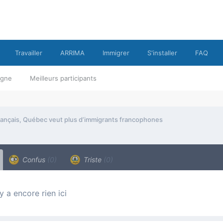
Travailler
ARRIMA
Immigrer
S'installer
FAQ
ligne
Meilleurs participants
français, Québec veut plus d’immigrants francophones
Confus
(0)
Triste
(0)
n’y a encore rien ici