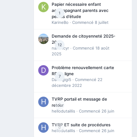
Papier nécessaire enfant
accompagnant parents avec
1
permis d’étude
KarineBo
· Commencé
8 juillet
Demande de citoyenneté 2025-
2026
12
nanancyr
· Commencé
18 août
2025
Problème renouvellement carte
RP en ligne
7
Davidgigi5
· Commencé
22
décembre 2022
TVRP portail et message de
0
retour
hellodutaillis
· Commencé
26 juin
TVRP ET suite de procédures
0
hellodutaillis
· Commencé
26 juin