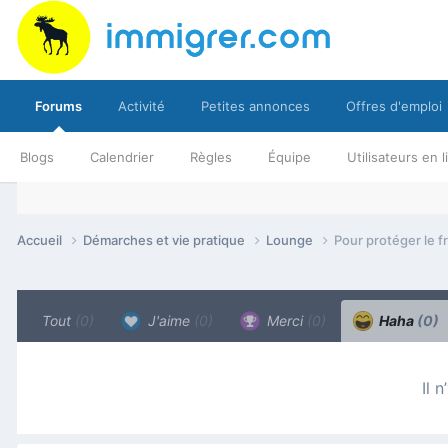
Forums
Activité
Petites annonces
Offres d'emploi
Blogs
Calendrier
Règles
Équipe
Utilisateurs en 
Accueil
Démarches et vie pratique
Lounge
Pour protéger le 
Tout
(0)
J'aime
(0)
Merci
(0)
Haha
(0)
Il 