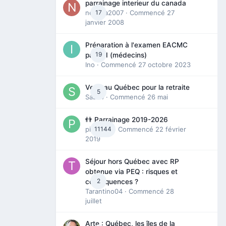
parrainage interieur du canada
nedjma2007
17
· Commencé
27
janvier 2008
Préparation à l'examen EACMC
19
partie I (médecins)
Ino
· Commencé
27 octobre 2023
Venir au Québec pour la retraite
5
Sab74
· Commencé
26 mai
👬 Parrainage 2019-2026
piinoush
11144
· Commencé
22 février
2019
Séjour hors Québec avec RP
obtenue via PEQ : risques et
2
conséquences ?
Tarantino04
· Commencé
28
juillet
Arte : Québec, les îles de la