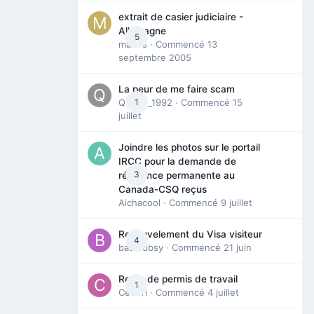
extrait de casier judiciaire -
Allemagne
5
maries
· Commencé
13
septembre 2005
La peur de me faire scam
Queen_1992
1
· Commencé
15
juillet
Joindre les photos sur le portail
IRCC pour la demande de
3
résidence permanente au
Canada-CSQ reçus
Aichacool
· Commencé
9 juillet
Renouvelement du Visa visiteur
4
babibubsy
· Commencé
21 juin
Refus de permis de travail
1
Cedbri
· Commencé
4 juillet