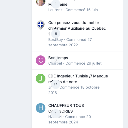
1
Madeleine
Laurent
· Commencé
16 juin
Que pensez vous du métier
d'infirmier Auxiliaire au Québec
6
?
BestBuy
· Commencé
27
septembre 2022
Bon temps
0
Charbel
· Commencé
29 juillet
EDE Ingénieur Tunisie // Manque
relevés de note
14
Jmili
· Commencé
18 octobre
2018
CHAUFFEUR TOUS
CATEGORIES
1
HAZEM
· Commencé
20
septembre 2024