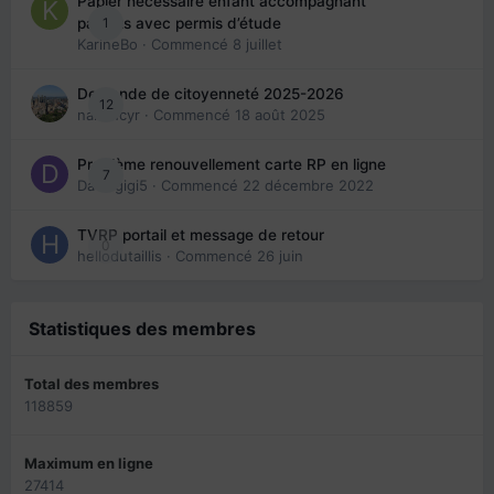
Papier nécessaire enfant accompagnant
1
parents avec permis d’étude
KarineBo
· Commencé
8 juillet
Demande de citoyenneté 2025-2026
12
nanancyr
· Commencé
18 août 2025
Problème renouvellement carte RP en ligne
7
Davidgigi5
· Commencé
22 décembre 2022
TVRP portail et message de retour
0
hellodutaillis
· Commencé
26 juin
Statistiques des membres
Total des membres
118859
Maximum en ligne
27414