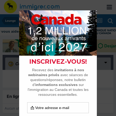
Lounge
Confus
(0)
Il n’y a encore rien ici
En ligne récemment
0 membre est en ligne
Aucun utilisateur enregistré regarde cette page.