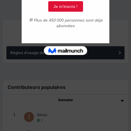
ANNONCES
Règles d'usage du forum IMMIGRER.COM
Contributeurs populaires
Semaine
1
ibnou
2