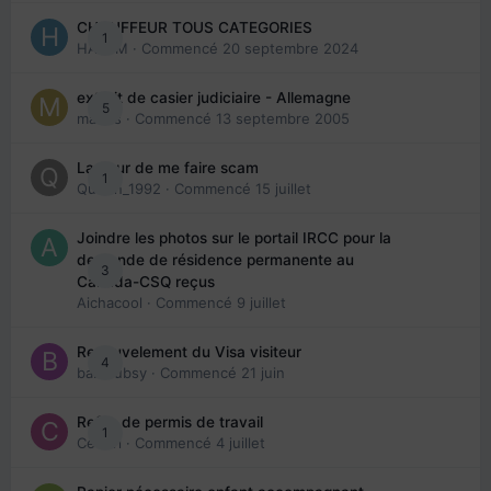
CHAUFFEUR TOUS CATEGORIES
1
HAZEM
· Commencé
20 septembre 2024
extrait de casier judiciaire - Allemagne
5
maries
· Commencé
13 septembre 2005
La peur de me faire scam
1
Queen_1992
· Commencé
15 juillet
Joindre les photos sur le portail IRCC pour la
demande de résidence permanente au
3
Canada-CSQ reçus
Aichacool
· Commencé
9 juillet
Renouvelement du Visa visiteur
4
babibubsy
· Commencé
21 juin
Refus de permis de travail
1
Cedbri
· Commencé
4 juillet