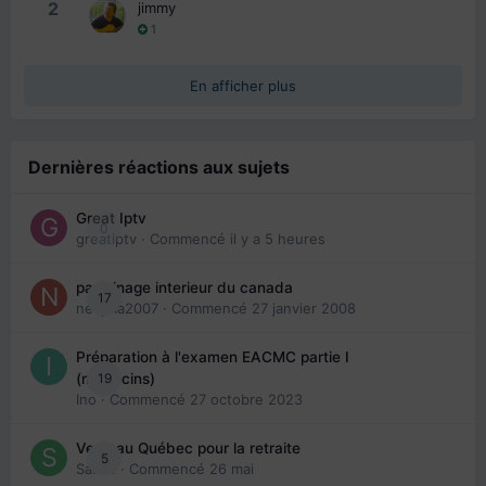
2
jimmy
1
En afficher plus
Dernières réactions aux sujets
Great Iptv
0
greatiptv
· Commencé
il y a 5 heures
parrainage interieur du canada
17
nedjma2007
· Commencé
27 janvier 2008
Préparation à l'examen EACMC partie I
19
(médecins)
Ino
· Commencé
27 octobre 2023
Venir au Québec pour la retraite
5
Sab74
· Commencé
26 mai