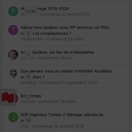
👬 Parrainage 2019-2026
11144
piinoush
· Commencé
22 février 2019
Séjour hors Québec avec RP obtenue via PEQ :
2
risques et conséquences ?
Tarantino04
· Commencé
28 juillet
Arte : Québec, les îles de la Madeleine
1
Laurent
· Commencé
16 juin
Que pensez vous du métier d'infirmier Auxiliaire
6
au Québec ?
BestBuy
· Commencé
27 septembre 2022
Bon temps
0
Charbel
· Commencé
29 juillet
EDE Ingénieur Tunisie // Manque relevés de
14
note
Jmili
· Commencé
18 octobre 2018