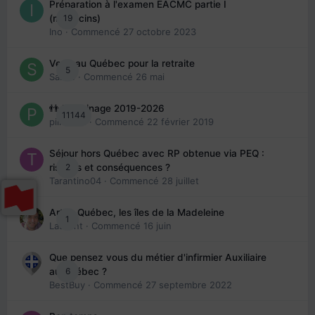
Préparation à l'examen EACMC partie I
19
(médecins)
Ino
· Commencé
27 octobre 2023
Venir au Québec pour la retraite
5
Sab74
· Commencé
26 mai
👬 Parrainage 2019-2026
11144
piinoush
· Commencé
22 février 2019
Séjour hors Québec avec RP obtenue via PEQ :
2
risques et conséquences ?
Tarantino04
· Commencé
28 juillet
Arte : Québec, les îles de la Madeleine
1
Laurent
· Commencé
16 juin
Que pensez vous du métier d'infirmier Auxiliaire
6
au Québec ?
BestBuy
· Commencé
27 septembre 2022