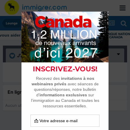
Lounge
J'aime
(0)
Il n’y a encore rien ici
En ligne récemment
0 membre est en ligne
Aucun utilisateur enregistré regarde cette page.