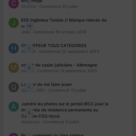
Bon temps
0
Charbel
· Commencé
29 juillet
EDE Ingénieur Tunisie // Manque relevés de
14
note
Jmili
· Commencé
18 octobre 2018
CHAUFFEUR TOUS CATEGORIES
1
HAZEM
· Commencé
20 septembre 2024
extrait de casier judiciaire - Allemagne
5
maries
· Commencé
13 septembre 2005
La peur de me faire scam
1
Queen_1992
· Commencé
15 juillet
Joindre les photos sur le portail IRCC pour la
demande de résidence permanente au
3
Canada-CSQ reçus
Aichacool
· Commencé
9 juillet
Renouvelement du Visa visiteur