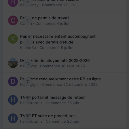
4
babibubsy
· Commencé
21 juin
Refus de permis de travail
1
Cedbri
· Commencé
4 juillet
Papier nécessaire enfant accompagnant
1
parents avec permis d’étude
KarineBo
· Commencé
8 juillet
Demande de citoyenneté 2025-2026
12
nanancyr
· Commencé
18 août 2025
Problème renouvellement carte RP en ligne
7
Davidgigi5
· Commencé
22 décembre 2022
TVRP portail et message de retour
0
hellodutaillis
· Commencé
26 juin
TVRP ET suite de procédures
0
hellodutaillis
· Commencé
26 juin