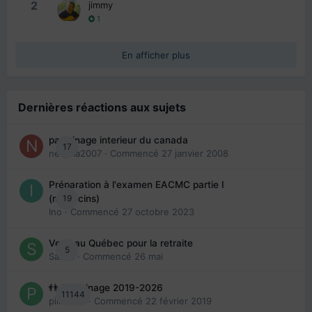
2
jimmy
1
En afficher plus
Dernières réactions aux sujets
parrainage interieur du canada
17
nedjma2007
· Commencé
27 janvier 2008
Préparation à l'examen EACMC partie I
19
(médecins)
Ino
· Commencé
27 octobre 2023
Venir au Québec pour la retraite
5
Sab74
· Commencé
26 mai
👬 Parrainage 2019-2026
11144
piinoush
· Commencé
22 février 2019