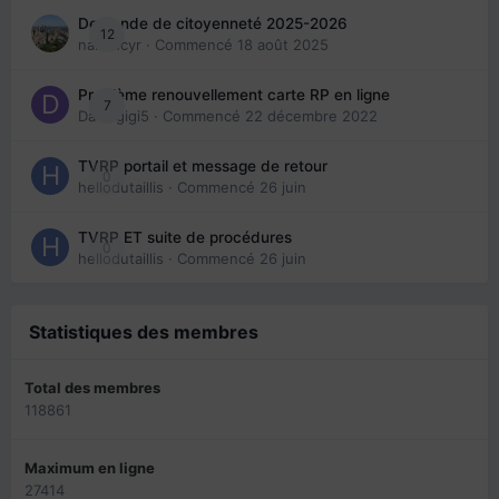
Demande de citoyenneté 2025-2026
12
nanancyr
· Commencé
18 août 2025
Problème renouvellement carte RP en ligne
7
Davidgigi5
· Commencé
22 décembre 2022
TVRP portail et message de retour
0
hellodutaillis
· Commencé
26 juin
TVRP ET suite de procédures
0
hellodutaillis
· Commencé
26 juin
Statistiques des membres
Total des membres
118861
Maximum en ligne
27414