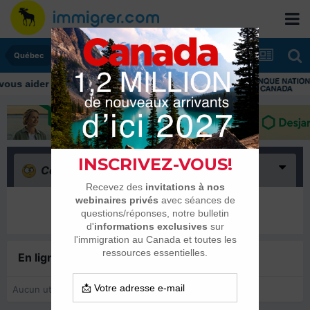
Québec
Confus
(0)
Il n’y a encore rien ici
En ligne récemment
0 membre est en ligne
Aucun utilisateur enregistré regarde cette page.