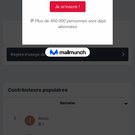
ANNONCES
Règles d'usage du forum IMMIGRER.COM
Contributeurs populaires
Semaine
1
ibnou
2