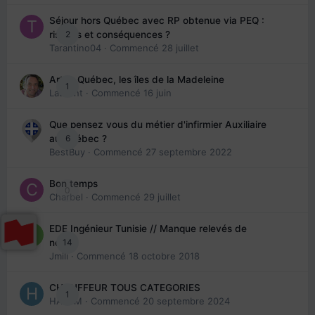
Séjour hors Québec avec RP obtenue via PEQ :
2
risques et conséquences ?
Tarantino04
· Commencé
28 juillet
Arte : Québec, les îles de la Madeleine
1
Laurent
· Commencé
16 juin
Que pensez vous du métier d'infirmier Auxiliaire
6
au Québec ?
BestBuy
· Commencé
27 septembre 2022
Bon temps
0
Charbel
· Commencé
29 juillet
EDE Ingénieur Tunisie // Manque relevés de
14
note
Jmili
· Commencé
18 octobre 2018
CHAUFFEUR TOUS CATEGORIES
1
HAZEM
· Commencé
20 septembre 2024