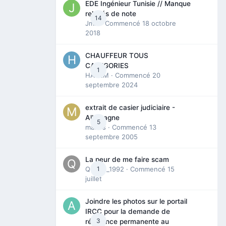
EDE Ingénieur Tunisie // Manque
relevés de note
14
Jmili
· Commencé
18 octobre
2018
CHAUFFEUR TOUS
CATEGORIES
1
HAZEM
· Commencé
20
septembre 2024
extrait de casier judiciaire -
Allemagne
5
maries
· Commencé
13
septembre 2005
La peur de me faire scam
Queen_1992
1
· Commencé
15
juillet
Joindre les photos sur le portail
IRCC pour la demande de
3
résidence permanente au