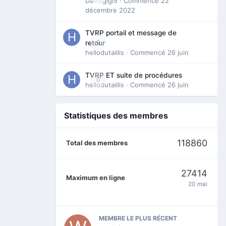
Davidgigi5
· Commencé
22
décembre 2022
TVRP portail et message de
0
retour
hellodutaillis
· Commencé
26 juin
TVRP ET suite de procédures
0
hellodutaillis
· Commencé
26 juin
Statistiques des membres
118860
Total des membres
27414
Maximum en ligne
20 mai
MEMBRE LE PLUS RÉCENT