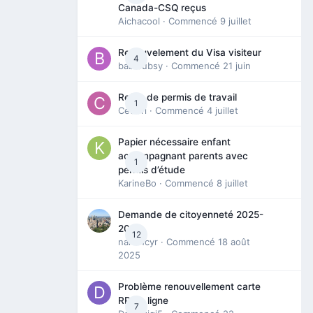
Canada-CSQ reçus
Aichacool
· Commencé
9 juillet
Renouvelement du Visa visiteur
4
babibubsy
· Commencé
21 juin
Refus de permis de travail
1
Cedbri
· Commencé
4 juillet
Papier nécessaire enfant
accompagnant parents avec
1
permis d’étude
KarineBo
· Commencé
8 juillet
Demande de citoyenneté 2025-
2026
12
nanancyr
· Commencé
18 août
2025
Problème renouvellement carte
RP en ligne
7