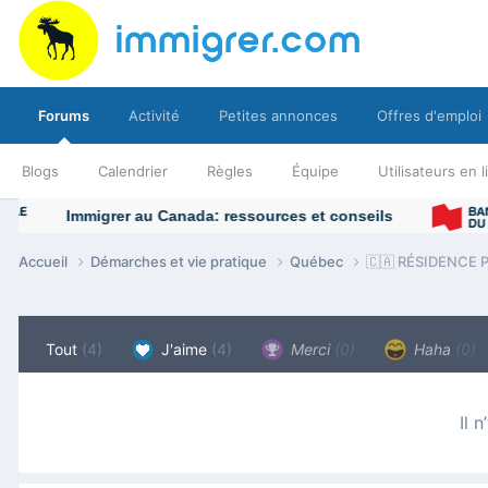
Forums
Activité
Petites annonces
Offres d'emploi
Blogs
Calendrier
Règles
Équipe
Utilisateurs en 
Accueil
Démarches et vie pratique
Québec
🇨🇦 RÉSIDENCE P
Tout
(4)
J'aime
(4)
Merci
(0)
Haha
(0)
Il 