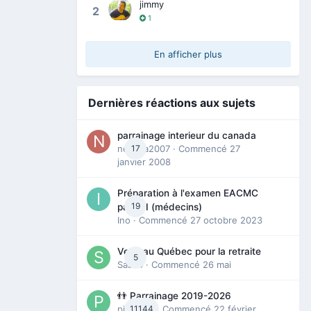
jimmy
2
1
En afficher plus
Dernières réactions aux sujets
parrainage interieur du canada
nedjma2007
17
· Commencé
27
janvier 2008
Préparation à l'examen EACMC
19
partie I (médecins)
Ino
· Commencé
27 octobre 2023
Venir au Québec pour la retraite
5
Sab74
· Commencé
26 mai
👬 Parrainage 2019-2026
piinoush
11144
· Commencé
22 février