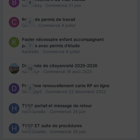
4
babibubsy
· Commencé
21 juin
Refus de permis de travail
1
Cedbri
· Commencé
4 juillet
Papier nécessaire enfant accompagnant
1
parents avec permis d’étude
KarineBo
· Commencé
8 juillet
Demande de citoyenneté 2025-2026
12
nanancyr
· Commencé
18 août 2025
Problème renouvellement carte RP en ligne
7
Davidgigi5
· Commencé
22 décembre 2022
TVRP portail et message de retour
0
hellodutaillis
· Commencé
26 juin
TVRP ET suite de procédures
0
hellodutaillis
· Commencé
26 juin