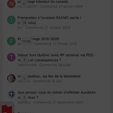
parrainage interieur du canada
17
nedjma2007
· Commencé
27 janvier 2008
Préparation à l'examen EACMC partie I
19
(médecins)
Ino
· Commencé
27 octobre 2023
👬 Parrainage 2019-2026
11144
piinoush
· Commencé
22 février 2019
Séjour hors Québec avec RP obtenue via PEQ :
2
risques et conséquences ?
Tarantino04
· Commencé
28 juillet
Arte : Québec, les îles de la Madeleine
1
Laurent
· Commencé
16 juin
Que pensez vous du métier d'infirmier Auxiliaire
6
au Québec ?
BestBuy
· Commencé
27 septembre 2022