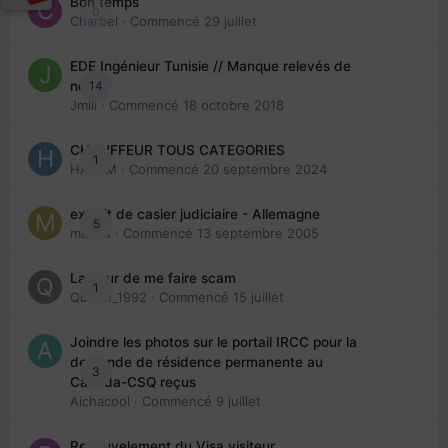
Bon temps
0
Charbel
· Commencé
29 juillet
EDE Ingénieur Tunisie // Manque relevés de
14
note
Jmili
· Commencé
18 octobre 2018
CHAUFFEUR TOUS CATEGORIES
1
HAZEM
· Commencé
20 septembre 2024
extrait de casier judiciaire - Allemagne
5
maries
· Commencé
13 septembre 2005
La peur de me faire scam
1
Queen_1992
· Commencé
15 juillet
Joindre les photos sur le portail IRCC pour la
demande de résidence permanente au
3
Canada-CSQ reçus
Aichacool
· Commencé
9 juillet
Renouvelement du Visa visiteur