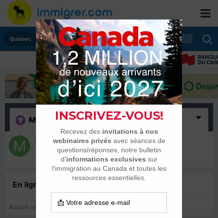
Québec
Merci
(1)
Mid
4 juin 2024
En ligne récemment
0 membre est en ligne
Aucun utilisateur enregistré regarde cette page.