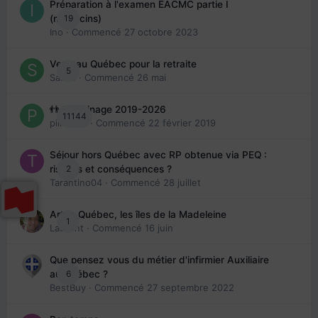
Préparation à l'examen EACMC partie I
19
(médecins)
Ino
· Commencé
27 octobre 2023
Venir au Québec pour la retraite
5
Sab74
· Commencé
26 mai
👬 Parrainage 2019-2026
11144
piinoush
· Commencé
22 février 2019
Séjour hors Québec avec RP obtenue via PEQ :
2
risques et conséquences ?
Tarantino04
· Commencé
28 juillet
Arte : Québec, les îles de la Madeleine
1
Laurent
· Commencé
16 juin
Que pensez vous du métier d'infirmier Auxiliaire
6
au Québec ?
BestBuy
· Commencé
27 septembre 2022