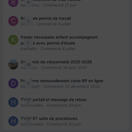
4
babibubsy
· Commencé
21 juin
Refus de permis de travail
1
Cedbri
· Commencé
4 juillet
Papier nécessaire enfant accompagnant
1
parents avec permis d’étude
KarineBo
· Commencé
8 juillet
Demande de citoyenneté 2025-2026
12
nanancyr
· Commencé
18 août 2025
Problème renouvellement carte RP en ligne
7
Davidgigi5
· Commencé
22 décembre 2022
TVRP portail et message de retour
0
hellodutaillis
· Commencé
26 juin
TVRP ET suite de procédures
0
hellodutaillis
· Commencé
26 juin