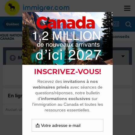
Québec
Immigrer au Canada: ressources et conseils
Merci
(0)
Il n’y a encore rien ici
En ligne récemment
0 membre est en ligne
Aucun utilisateur enregistré regarde cette page.