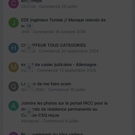
Bon temps
0
Charbel
· Commencé
29 juillet
EDE Ingénieur Tunisie // Manque relevés de
14
note
Jmili
· Commencé
18 octobre 2018
CHAUFFEUR TOUS CATEGORIES
1
HAZEM
· Commencé
20 septembre 2024
extrait de casier judiciaire - Allemagne
5
maries
· Commencé
13 septembre 2005
La peur de me faire scam
1
Queen_1992
· Commencé
15 juillet
Joindre les photos sur le portail IRCC pour la
demande de résidence permanente au
3
Canada-CSQ reçus
Aichacool
· Commencé
9 juillet
Renouvelement du Visa visiteur