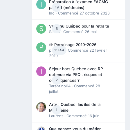
Préparation à l'examen EACMC
19
partie I (médecins)
Ino
· Commencé
27 octobre 2023
Venir au Québec pour la retraite
5
Sab74
· Commencé
26 mai
👬 Parrainage 2019-2026
piinoush
11144
· Commencé
22 février
2019
Séjour hors Québec avec RP
obtenue via PEQ : risques et
2
conséquences ?
Tarantino04
· Commencé
28
juillet
Arte : Québec, les îles de la
1
Madeleine
Laurent
· Commencé
16 juin
Que pensez vous du métier