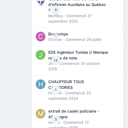
d'infirmier Auxiliaire au Québec
6
?
BestBuy
· Commencé
27
septembre 2022
Bon temps
0
Charbel
· Commencé
29 juillet
EDE Ingénieur Tunisie // Manque
relevés de note
14
Jmili
· Commencé
18 octobre
2018
CHAUFFEUR TOUS
CATEGORIES
1
HAZEM
· Commencé
20
septembre 2024
extrait de casier judiciaire -
Allemagne
5
maries
· Commencé
13
septembre 2005