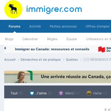
Forums
Activité
Petites annonces
Offres d'emploi
Blogs
Calendrier
Règles
Équipe
Utilisateurs en 
Accueil
Démarches et vie pratique
Québec
🇨🇦 RÉSIDENCE P
Tout
(1)
J'aime
(1)
Merci
(0)
Haha
(0)
Il 