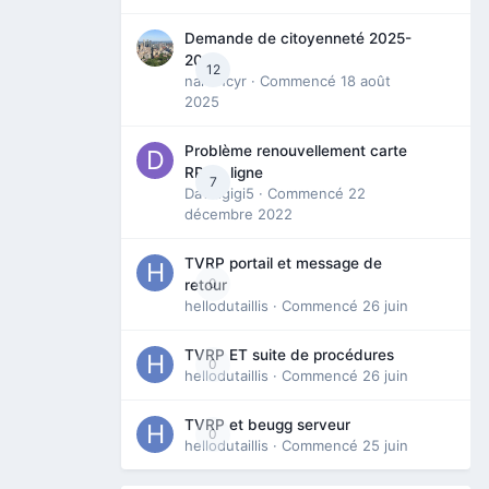
Demande de citoyenneté 2025-
2026
12
nanancyr
· Commencé
18 août
2025
Problème renouvellement carte
RP en ligne
7
Davidgigi5
· Commencé
22
décembre 2022
TVRP portail et message de
0
retour
hellodutaillis
· Commencé
26 juin
TVRP ET suite de procédures
0
hellodutaillis
· Commencé
26 juin
TVRP et beugg serveur
0
hellodutaillis
· Commencé
25 juin