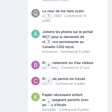
La peur de me faire scam
Queen_1992
1
· Commencé
15
juillet
Joindre les photos sur le portail
IRCC pour la demande de
3
résidence permanente au
Canada-CSQ reçus
Aichacool
· Commencé
9 juillet
Renouvelement du Visa visiteur
4
babibubsy
· Commencé
21 juin
Refus de permis de travail
1
Cedbri
· Commencé
4 juillet
Papier nécessaire enfant
accompagnant parents avec
1
permis d’étude
KarineBo
· Commencé
8 juillet