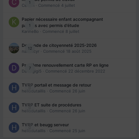
1
Cedbri
· Commencé
4 juillet
Papier nécessaire enfant accompagnant
1
parents avec permis d’étude
KarineBo
· Commencé
8 juillet
Demande de citoyenneté 2025-2026
12
nanancyr
· Commencé
18 août 2025
Problème renouvellement carte RP en ligne
7
Davidgigi5
· Commencé
22 décembre 2022
TVRP portail et message de retour
0
hellodutaillis
· Commencé
26 juin
TVRP ET suite de procédures
0
hellodutaillis
· Commencé
26 juin
TVRP et beugg serveur
0
hellodutaillis
· Commencé
25 juin