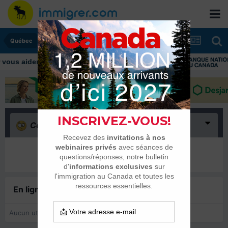
Québec
Confus
(0)
Il n’y a encore rien ici
En ligne récemment
0 membre est en ligne
Aucun utilisateur enregistré regarde cette page.