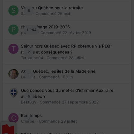
Venir au Québec pour la retraite
5
Sab74
· Commencé
26 mai
👬 Parrainage 2019-2026
11144
piinoush
· Commencé
22 février 2019
Séjour hors Québec avec RP obtenue via PEQ :
2
risques et conséquences ?
Tarantino04
· Commencé
28 juillet
Arte : Québec, les îles de la Madeleine
1
Laurent
· Commencé
16 juin
Que pensez vous du métier d'infirmier Auxiliaire
6
au Québec ?
BestBuy
· Commencé
27 septembre 2022
Bon temps
0
Charbel
· Commencé
29 juillet