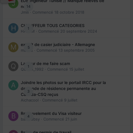
EDE Ingénieur Tunisie // Manque relevés de
14
note
Jmili
· Commencé
18 octobre 2018
CHAUFFEUR TOUS CATEGORIES
1
HAZEM
· Commencé
20 septembre 2024
extrait de casier judiciaire - Allemagne
5
maries
· Commencé
13 septembre 2005
La peur de me faire scam
1
Queen_1992
· Commencé
15 juillet
Joindre les photos sur le portail IRCC pour la
demande de résidence permanente au
3
Canada-CSQ reçus
Aichacool
· Commencé
9 juillet
Renouvelement du Visa visiteur
4
babibubsy
· Commencé
21 juin
Refus de permis de travail