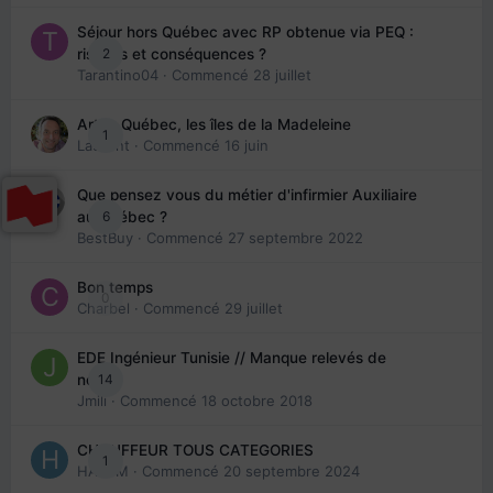
Séjour hors Québec avec RP obtenue via PEQ :
2
risques et conséquences ?
Tarantino04
· Commencé
28 juillet
Arte : Québec, les îles de la Madeleine
1
Laurent
· Commencé
16 juin
Que pensez vous du métier d'infirmier Auxiliaire
6
au Québec ?
BestBuy
· Commencé
27 septembre 2022
Bon temps
0
Charbel
· Commencé
29 juillet
EDE Ingénieur Tunisie // Manque relevés de
14
note
Jmili
· Commencé
18 octobre 2018
CHAUFFEUR TOUS CATEGORIES
1
HAZEM
· Commencé
20 septembre 2024