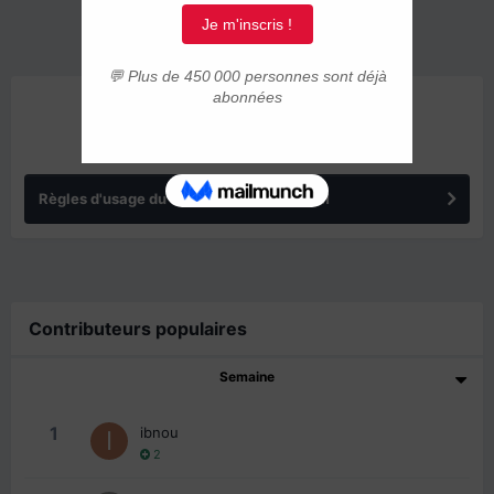
ANNONCES
Règles d'usage du forum IMMIGRER.COM
Contributeurs populaires
Semaine
1
ibnou
2