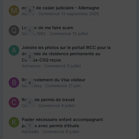
extrait de casier judiciaire - Allemagne
5
maries
· Commencé
13 septembre 2005
La peur de me faire scam
1
Queen_1992
· Commencé
15 juillet
Joindre les photos sur le portail IRCC pour la
demande de résidence permanente au
3
Canada-CSQ reçus
Aichacool
· Commencé
9 juillet
Renouvelement du Visa visiteur
4
babibubsy
· Commencé
21 juin
Refus de permis de travail
1
Cedbri
· Commencé
4 juillet
Papier nécessaire enfant accompagnant
1
parents avec permis d’étude
KarineBo
· Commencé
8 juillet