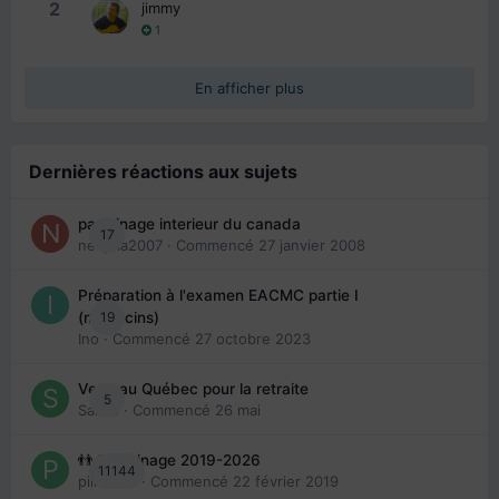
2
jimmy
1
En afficher plus
Dernières réactions aux sujets
parrainage interieur du canada
17
nedjma2007
· Commencé
27 janvier 2008
Préparation à l'examen EACMC partie I
19
(médecins)
Ino
· Commencé
27 octobre 2023
Venir au Québec pour la retraite
5
Sab74
· Commencé
26 mai
👬 Parrainage 2019-2026
11144
piinoush
· Commencé
22 février 2019