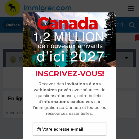
Québec
Triste
(0)
Il n’y a encore rien ici
En ligne récemment
0 membre est en ligne
Aucun utilisateur enregistré regarde cette page.