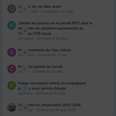
La peur de me faire scam
1
Queen_1992
· Commencé
15 juillet
Joindre les photos sur le portail IRCC pour la
demande de résidence permanente au
3
Canada-CSQ reçus
Aichacool
· Commencé
9 juillet
Renouvelement du Visa visiteur
4
babibubsy
· Commencé
21 juin
Refus de permis de travail
1
Cedbri
· Commencé
4 juillet
Papier nécessaire enfant accompagnant
1
parents avec permis d’étude
KarineBo
· Commencé
8 juillet
Demande de citoyenneté 2025-2026
12
nanancyr
· Commencé
18 août 2025