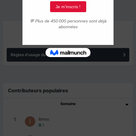
ANNONCES
Règles d'usage du forum IMMIGRER.COM
Contributeurs populaires
Semaine
1
ibnou
2