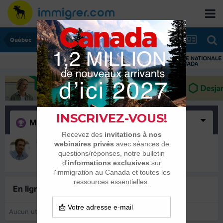
Québec
Merci
(1)
Cèdre
13 décembre 2023
En ligne récemment
0 membre est en ligne
Aucun utilisateur enregistré regarde cette page.