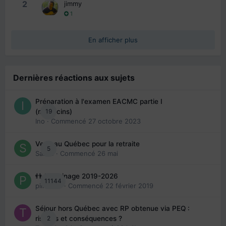
2
jimmy
1
En afficher plus
Dernières réactions aux sujets
Préparation à l'examen EACMC partie I
19
(médecins)
Ino
· Commencé
27 octobre 2023
Venir au Québec pour la retraite
5
Sab74
· Commencé
26 mai
👬 Parrainage 2019-2026
11144
piinoush
· Commencé
22 février 2019
Séjour hors Québec avec RP obtenue via PEQ :
2
risques et conséquences ?