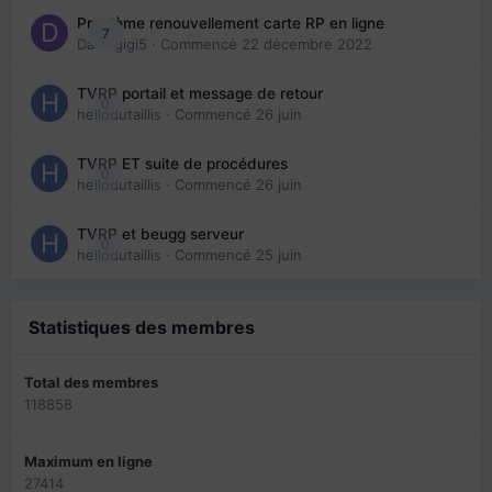
Problème renouvellement carte RP en ligne
7
Davidgigi5
· Commencé
22 décembre 2022
TVRP portail et message de retour
0
hellodutaillis
· Commencé
26 juin
TVRP ET suite de procédures
0
hellodutaillis
· Commencé
26 juin
TVRP et beugg serveur
0
hellodutaillis
· Commencé
25 juin
Statistiques des membres
Total des membres
118858
Maximum en ligne
27414