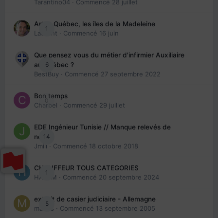
Tarantino04
· Commencé
28 juillet
Arte : Québec, les îles de la Madeleine
1
Laurent
· Commencé
16 juin
Que pensez vous du métier d'infirmier Auxiliaire
6
au Québec ?
BestBuy
· Commencé
27 septembre 2022
Bon temps
0
Charbel
· Commencé
29 juillet
EDE Ingénieur Tunisie // Manque relevés de
14
note
Jmili
· Commencé
18 octobre 2018
CHAUFFEUR TOUS CATEGORIES
1
HAZEM
· Commencé
20 septembre 2024
extrait de casier judiciaire - Allemagne
5
maries
· Commencé
13 septembre 2005